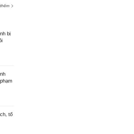
 thêm
nh bị
ôi
ính
c phạm
ch, tổ