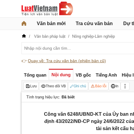
Văn bản mới
Tra cứu văn bản
Dự t
Văn bản pháp luật
Nông nghiệp-Lâm nghiệp
👉
Quay về: Tra cứu văn bản (phiên bản cũ)
Nội dung
Tổng quan
VB gốc
Tiếng Anh
Hiệu 
Lưu
Theo dõi VB
Ghi chú
Báo lỗi
In
Tình trạng hiệu lực:
Đã biết
Công văn 6248/UBND-KT của Ủy ban nhân
định 43/2022/NĐ-CP ngày 24/6/2022 của 
tài sản kết cấu 