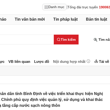
|
Danh mục
Tổng đài trực tuyến
19006
hảo
Tin văn bản mới
Tin pháp luật
Bản tin luật
Tìm kiếm
Tìm nâ
lực
VB liên quan
Lược đồ
Nội dung hợp nhất
Tải về
 dân tỉnh Bình Định về việc triển khai thực hiện Nghị
Chính phủ quy định việc quản lý, sử dụng và khai thác
hạ tầng cấp nước sạch nông thôn