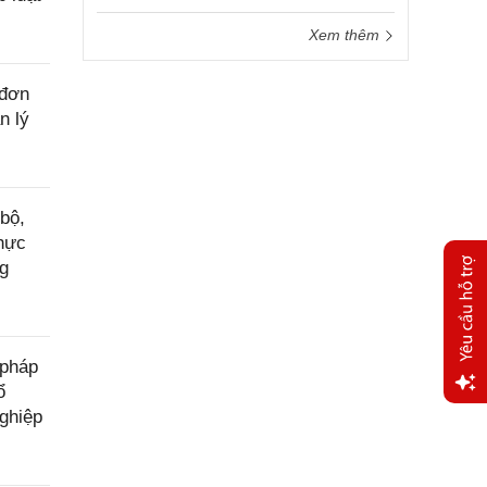
Xem thêm
 đơn
n lý
bộ,
thực
ng
 pháp
ổ
ghiệp
Yêu
cầu
hỗ trợ