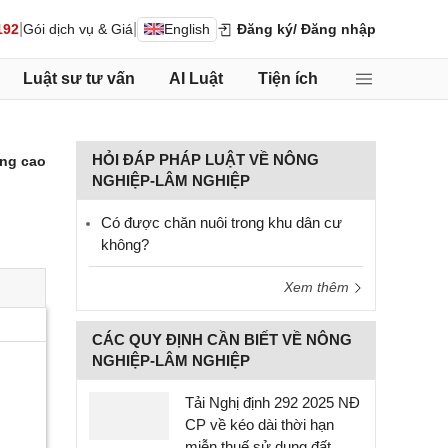
|
|
192
Gói dịch vụ & Giá
English
Đăng ký
/ Đăng nhập
Luật sư tư vấn
AI Luật
Tiện ích
HỎI ĐÁP PHÁP LUẬT VỀ NÔNG
ng cao
NGHIỆP-LÂM NGHIỆP
Có được chăn nuôi trong khu dân cư
không?
Xem thêm
CÁC QUY ĐỊNH CẦN BIẾT VỀ NÔNG
NGHIỆP-LÂM NGHIỆP
Tải Nghị định 292 2025 NĐ
CP về kéo dài thời hạn
miễn thuế sử dụng đất