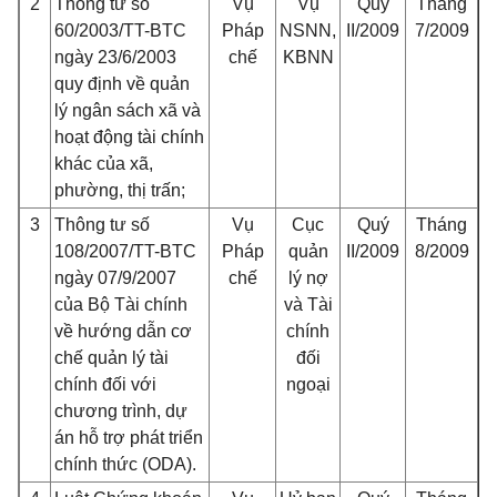
2
Thông tư số
Vụ
Vụ
Quý
Tháng
60/2003/TT-BTC
Pháp
NSNN,
II/2009
7/2009
ngày 23/6/2003
chế
KBNN
quy định về quản
lý ngân sách xã và
hoạt động tài chính
khác của xã,
phường, thị trấn;
3
Thông tư số
Vụ
Cục
Quý
Tháng
108/2007/TT-BTC
Pháp
quản
II/2009
8/2009
ngày 07/9/2007
chế
lý nợ
của Bộ Tài chính
và Tài
về hướng dẫn cơ
chính
chế quản lý tài
đối
chính đối với
ngoại
chương trình, dự
án hỗ trợ phát triển
chính thức (ODA).