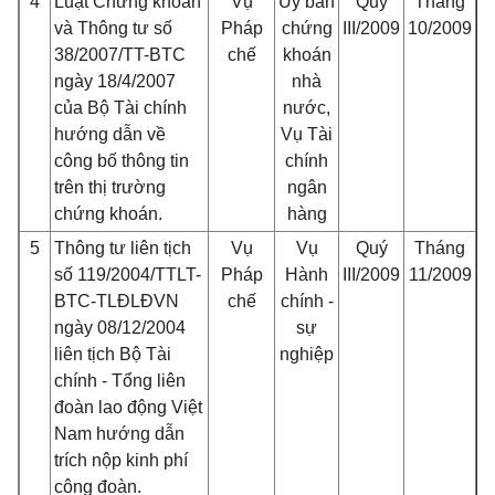
4
Luật Chứng khoán
Vụ
Uỷ ban
Quý
Tháng
và Thông tư số
Pháp
chứng
III/2009
10/2009
38/2007/TT-BTC
chế
khoán
ngày 18/4/2007
nhà
của Bộ Tài chính
nước,
hướng dẫn về
Vụ Tài
công bố thông tin
chính
trên thị trường
ngân
chứng khoán.
hàng
5
Thông tư liên tịch
Vụ
Vụ
Quý
Tháng
số 119/2004/TTLT-
Pháp
Hành
III/2009
11/2009
BTC-TLĐLĐVN
chế
chính -
ngày 08/12/2004
sự
liên tịch Bộ Tài
nghiệp
chính - Tổng liên
đoàn lao động Việt
Nam hướng dẫn
trích nộp kinh phí
công đoàn.