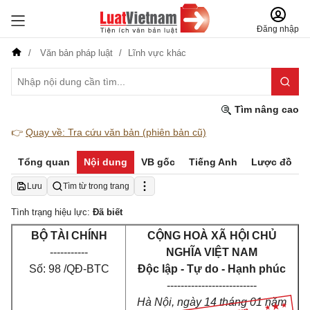
Đăng nhập
Văn bản pháp luật
Lĩnh vực khác
Tìm nâng cao
👉
Quay về: Tra cứu văn bản (phiên bản cũ)
Tổng quan
Nội dung
VB gốc
Tiếng Anh
Lược đồ
Lưu
Tìm từ trong trang
Tình trạng hiệu lực:
Đã biết
BỘ TÀI CHÍNH
CỘNG HOÀ XÃ HỘI CHỦ
-----------
NGHĨA VIỆT NAM
Số: 98 /QĐ-BTC
Độc lập - Tự do - Hạnh phúc
--------------------------
Hà Nội, ngày 14 tháng 01 năm