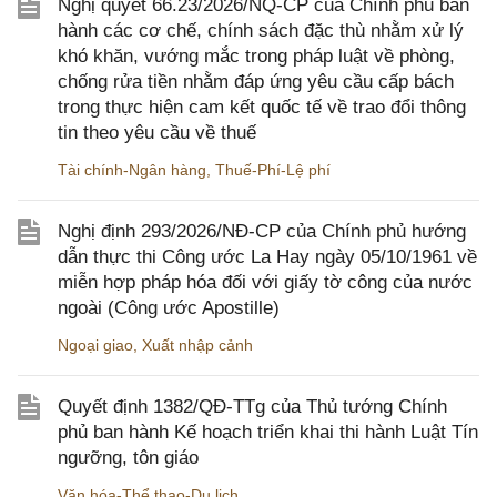
Nghị quyết 66.23/2026/NQ-CP của Chính phủ ban
hành các cơ chế, chính sách đặc thù nhằm xử lý
khó khăn, vướng mắc trong pháp luật về phòng,
chống rửa tiền nhằm đáp ứng yêu cầu cấp bách
trong thực hiện cam kết quốc tế về trao đổi thông
tin theo yêu cầu về thuế
Tài chính-Ngân hàng
,
Thuế-Phí-Lệ phí
Nghị định 293/2026/NĐ-CP của Chính phủ hướng
dẫn thực thi Công ước La Hay ngày 05/10/1961 về
miễn hợp pháp hóa đối với giấy tờ công của nước
ngoài (Công ước Apostille)
Ngoại giao
,
Xuất nhập cảnh
Quyết định 1382/QĐ-TTg của Thủ tướng Chính
phủ ban hành Kế hoạch triển khai thi hành Luật Tín
ngưỡng, tôn giáo
Văn hóa-Thể thao-Du lịch