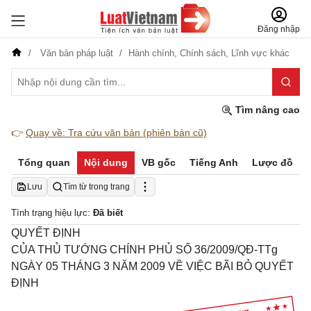
Đăng nhập
Văn bản pháp luật
Hành chính,
Chính sách,
Lĩnh vực khác
Tìm nâng cao
👉
Quay về: Tra cứu văn bản (phiên bản cũ)
Tổng quan
Nội dung
VB gốc
Tiếng Anh
Lược đồ
Lưu
Tìm từ trong trang
Tình trạng hiệu lực:
Đã biết
QUYẾT ĐỊNH
CỦA THỦ TƯỚNG CHÍNH PHỦ SỐ 36/2009/QĐ-TTg
NGÀY 05 THÁNG 3 NĂM 2009 VỀ VIỆC BÃI BỎ QUYẾT
ĐỊNH