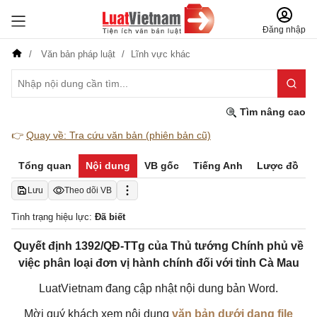
Đăng nhập
Văn bản pháp luật
Lĩnh vực khác
Tìm nâng cao
👉
Quay về: Tra cứu văn bản (phiên bản cũ)
Tổng quan
Nội dung
VB gốc
Tiếng Anh
Lược đồ
Lưu
Theo dõi VB
Tình trạng hiệu lực:
Đã biết
Quyết định 1392/QĐ-TTg của Thủ tướng Chính phủ về
việc phân loại đơn vị hành chính đối với tỉnh Cà Mau
LuatVietnam đang cập nhật nội dung bản Word.
Mời quý khách xem nội dung
văn bản dưới dạng file