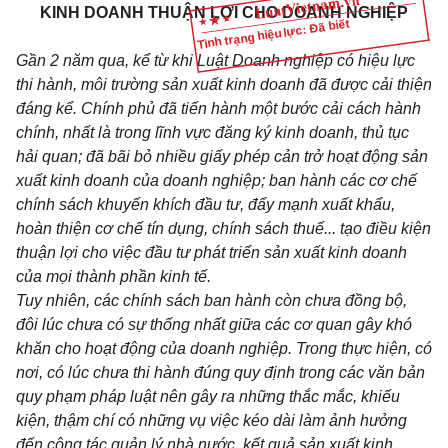
KINH DOANH THUẬN LỢI CHO DOANH NGHIỆP
Tình trạng hiệu lực: Đã biết
Gần 2 năm qua, kể từ khi Luật Doanh nghiệp có hiệu lực
thi hành, môi trường sản xuất kinh doanh đã được cải thiện
đáng kể. Chính phủ đã tiến hành một bước cải cách hành
chính, nhất là trong lĩnh vực đăng ký kinh doanh, thủ tục
hải quan; đã bãi bỏ nhiều giấy phép cản trở hoạt động sản
xuất kinh doanh của doanh nghiệp; ban hành các cơ chế
chính sách khuyến khích đầu tư, đẩy mạnh xuất khẩu,
hoàn thiện cơ chế tín dụng, chính sách thuế... tạo điều kiện
thuận lợi cho việc đầu tư phát triển sản xuất kinh doanh
của mọi thành phần kinh tế.
Tuy nhiên, các chính sách ban hành còn chưa đồng bộ,
đôi lúc chưa có sự thống nhất giữa các cơ quan gây khó
khăn cho hoạt động của doanh nghiệp. Trong thực hiện, có
nơi, có lúc chưa thi hành đúng quy định trong các văn bản
quy phạm pháp luật nên gây ra những thắc mắc, khiếu
kiện, thậm chí có những vụ việc kéo dài làm ảnh hưởng
đến công tác quản lý nhà nước, kết quả sản xuất kinh