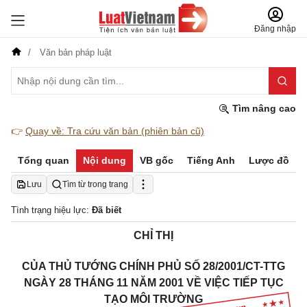
Đăng nhập
Văn bản pháp luật
Tìm nâng cao
👉
Quay về: Tra cứu văn bản (phiên bản cũ)
Tổng quan
Nội dung
VB gốc
Tiếng Anh
Lược đồ
Lưu
Tìm từ trong trang
Tình trạng hiệu lực:
Đã biết
CHỈ THỊ
CỦA THỦ TƯỚNG CHÍNH PHỦ SỐ 28/2001/CT-TTG
NGÀY 28 THÁNG 11 NĂM 2001 VỀ VIỆC TIẾP TỤC
TẠO MÔI TRƯỜNG