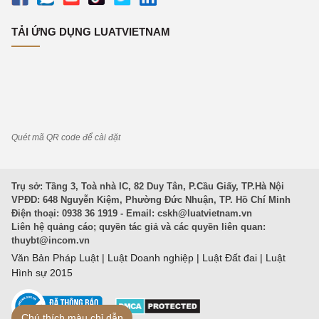
TẢI ỨNG DỤNG LUATVIETNAM
Quét mã QR code để cài đặt
Trụ sở: Tầng 3, Toà nhà IC, 82 Duy Tân, P.Cầu Giấy, TP.Hà Nội
VPĐD: 648 Nguyễn Kiệm, Phường Đức Nhuận, TP. Hồ Chí Minh
Điện thoại: 0938 36 1919 - Email:
cskh@luatvietnam.vn
Liên hệ quảng cáo; quyền tác giả và các quyền liên quan:
thuybt@incom.vn
Văn Bản Pháp Luật
|
Luật Doanh nghiệp
|
Luật Đất đai
|
Luật
Hình sự 2015
Chú thích màu chỉ dẫn