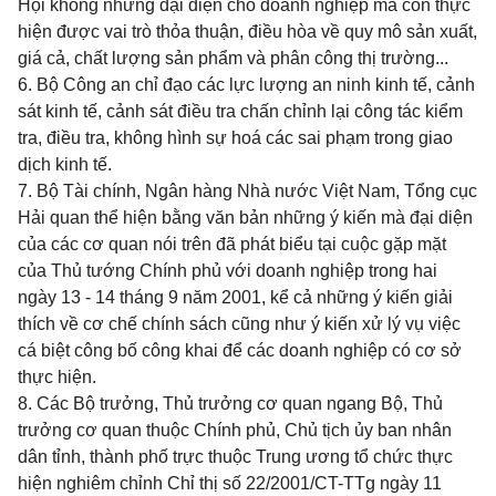
Hội không những đại diện cho doanh nghiệp mà còn thực
hiện được vai trò thỏa thuận, điều hòa về quy mô sản xuất,
giá cả, chất lượng sản phẩm và phân công thị trường...
6. Bộ Công an chỉ đạo các lực lượng an ninh kinh tế, cảnh
sát kinh tế, cảnh sát điều tra chấn chỉnh lại công tác kiểm
tra, điều tra, không hình sự hoá các sai phạm trong giao
dịch kinh tế.
7. Bộ Tài chính, Ngân hàng Nhà nước Việt Nam, Tổng cục
Hải quan thể hiện bằng văn bản những ý kiến mà đại diện
của các cơ quan nói trên đã phát biểu tại cuộc gặp mặt
của Thủ tướng Chính phủ với doanh nghiệp trong hai
ngày 13 - 14 tháng 9 năm 2001, kể cả những ý kiến giải
thích về cơ chế chính sách cũng như ý kiến xử lý vụ việc
cá biệt công bố công khai để các doanh nghiệp có cơ sở
thực hiện.
8. Các Bộ trưởng, Thủ trưởng cơ quan ngang Bộ, Thủ
trưởng cơ quan thuộc Chính phủ, Chủ tịch ủy ban nhân
dân tỉnh, thành phố trực thuộc Trung ương tổ chức thực
hiện nghiêm chỉnh Chỉ thị số 22/2001/CT-TTg ngày 11