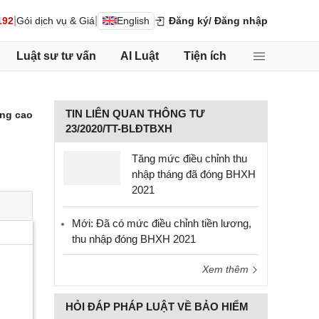
|
|
192
Gói dịch vụ & Giá
English
Đăng ký
/ Đăng nhập
Luật sư tư vấn
AI Luật
Tiện ích
TIN LIÊN QUAN THÔNG TƯ
ng cao
23/2020/TT-BLĐTBXH
Tăng mức điều chỉnh thu
nhập tháng đã đóng BHXH
2021
Mới: Đã có mức điều chỉnh tiền lương,
thu nhập đóng BHXH 2021
Xem thêm
HỎI ĐÁP PHÁP LUẬT VỀ BẢO HIỂM