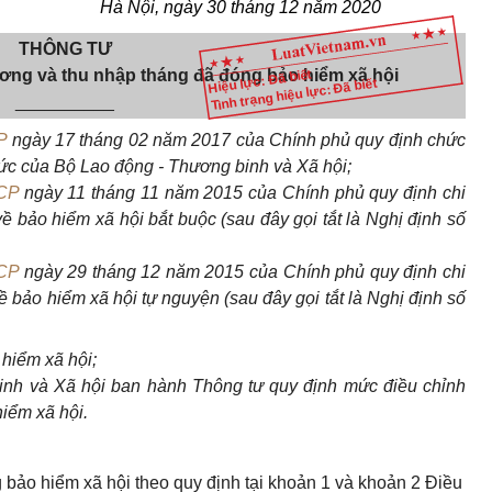
Hà Nội
, ngày
30
tháng
12
năm
2020
THÔNG TƯ
ương và thu nhập tháng đã đóng bảo hiểm xã hội
Hiệu lực: Đã biết
Tình trạng hiệu lực: Đã biết
__________
P
ngày 17 tháng 02 năm 2017 của Chính phủ quy định chức
ức của Bộ Lao động - Thương binh và Xã hội;
CP
ngày 11 tháng 11 năm 2015 của Chính phủ quy định chi
về bảo hiểm xã hội bắt buộc (sau đây gọi tắt là Nghị định
số
CP
ngày 29 tháng 12 năm 2015 của Chính phủ quy định chi
ề bảo hiểm xã hội tự nguyện (sau đây gọi tắt là Nghị định số
hiểm xã hội;
inh và Xã hội ban hành Thông tư quy định mức điều chỉnh
iểm xã hội.
 bảo hiểm xã hội theo quy định tại khoản 1 và khoản 2 Điều