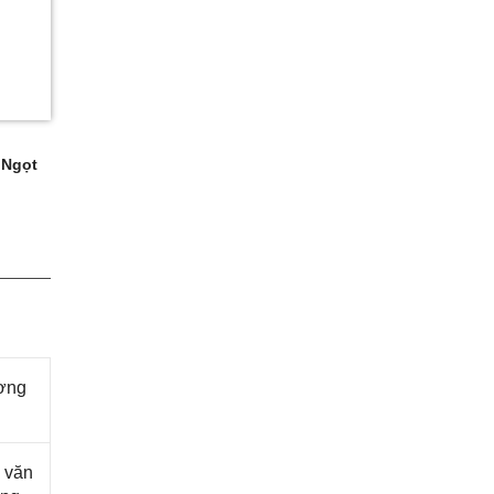
 Ngọt
ương
 văn