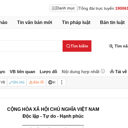
|
Danh mục
Tổng đài trực tuyến
19006
hảo
Tin văn bản mới
Tin pháp luật
Bản tin luật
Tìm kiếm
Tìm nâ
lực
VB liên quan
Lược đồ
Nội dung hợp nhất
Tải về
 VB
Ghi chú
Báo lỗi
In
CỘNG HÒA XÃ HỘI CHỦ NGHĨA VIỆT NAM
Độc lập - Tự do - Hạnh phúc
________________________