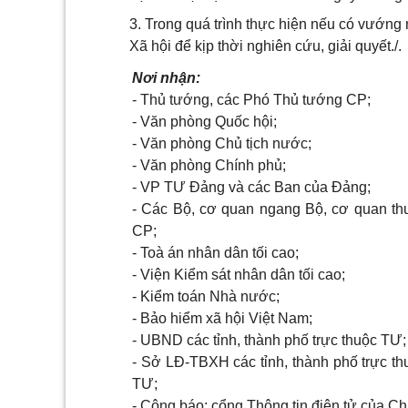
3. Trong quá trình thực hiện nếu có vướng
Xã hội để kịp thời nghiên cứu, giải quyết./.
Nơi nhận:
- Thủ tướng, các Phó Thủ tướng CP;
- Văn phòng Quốc hội;
- Văn phòng Chủ tịch nước;
- Văn phòng Chính phủ;
- VP TƯ Đảng và các Ban của Đảng;
- Các Bộ, cơ quan ngang Bộ, cơ quan th
CP;
- Toà án nhân dân tối cao;
- Viện Kiểm sát nhân dân tối cao;
- Kiểm toán Nhà nước;
- Bảo hiểm xã hội Việt Nam;
- UBND các tỉnh, thành phố trực thuộc TƯ;
- Sở LĐ-TBXH các tỉnh, thành phố trực th
TƯ;
- Công báo; cổng Thông tin điện tử của Ch