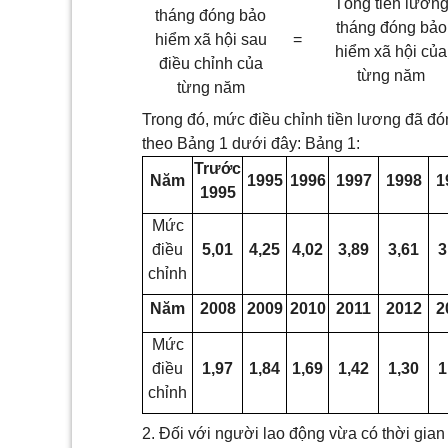
Tổng tiền lươn
tháng đóng bảo
tháng đóng bảo
hiểm xã
hội sau
=
hiểm xã hội của
điều chỉnh của
từng năm
từng năm
Trong đó, mức điều chỉnh tiền lương đã đ
theo Bảng 1 dưới đây: Bảng 1:
Trước
Năm
1995
1996
1997
1998
1
1995
Mức
điều
5,01
4,25
4,02
3,89
3,61
3
chỉnh
Năm
2008
2009
2010
2011
2012
2
Mức
điều
1,97
1,84
1,69
1,42
1,30
1
chỉnh
2. Đối với người lao động vừa có thời gian