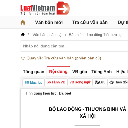
Văn bản mới
Tra cứu văn bản
Dự t
Văn bản pháp luật
Bảo hiểm,
Lao động-Tiền lương
👉
Quay về: Tra cứu văn bản (phiên bản cũ)
Nội dung
Tổng quan
VB gốc
Tiếng Anh
Hiệu 
So sánh VB
VB song ngữ
Lưu
Theo dõi
Mục lục
Tình trạng hiệu lực:
Đã biết
BỘ LAO ĐỘNG - THƯƠNG BINH VÀ
XÃ HỘI
__________