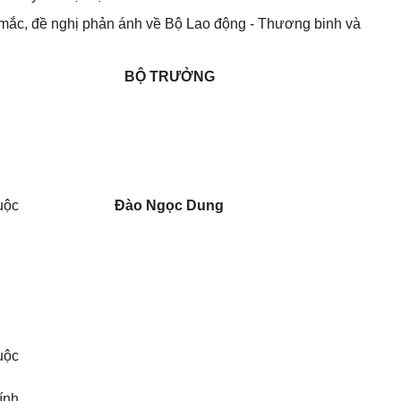
 mắc, đề nghị phản ánh về Bộ Lao động - Thương binh và
BỘ TRƯỞN
G
uộc
Đ
ào Ngọc Dung
uộc
ính