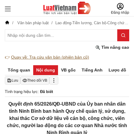
Đăng nhập
Văn bản pháp luật
Lao động-Tiền lương,
Cán bộ-Công chức-Viên chức
Tìm nâng cao
👉
Quay về: Tra cứu văn bản (phiên bản cũ)
Tổng quan
Nội dung
VB gốc
Tiếng Anh
Lược đồ
Lưu
Theo dõi VB
Tình trạng hiệu lực:
Đã biết
Quyết định 65/2026/QĐ-UBND của Ủy ban nhân dân
tỉnh Ninh Bình ban hành Quy chế quản lý, sử dụng,
khai thác Cơ sở dữ liệu về cán bộ, công chức, viên
chức, người lao động do các cơ quan Nhà nước tỉnh
Ninh Bình quản lý