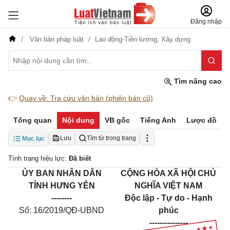
Đăng nhập
Văn bản pháp luật
Lao động-Tiền lương,
Xây dựng
Tìm nâng cao
👉
Quay về: Tra cứu văn bản (phiên bản cũ)
Tổng quan
Nội dung
VB gốc
Tiếng Anh
Lược đồ
Lưu
Tìm từ trong trang
Mục lục
Tình trạng hiệu lực:
Đã biết
ỦY BAN NHÂN DÂN
CỘNG HÒA XÃ HỘI CHỦ
TỈNH HƯNG YÊN
NGHĨA VIỆT NAM
--------
Độc lập - Tự do - Hạnh
Số: 16/2019/QĐ-UBND
phúc
---------------