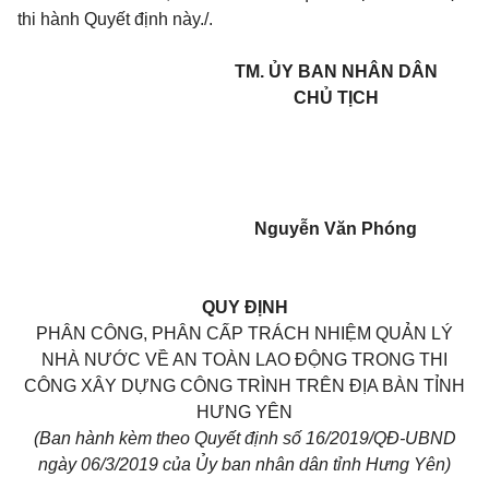
thi hành Quyết định này./.
TM. ỦY BAN NHÂN DÂN
CHỦ TỊCH
Nguyễn Văn Phóng
QUY ĐỊNH
PHÂN CÔNG, PHÂN CẤP TRÁCH NHIỆM QUẢN LÝ
NHÀ NƯỚC VỀ AN TOÀN LAO ĐỘNG TRONG THI
CÔNG XÂY DỰNG CÔNG TRÌNH TRÊN ĐỊA BÀN TỈNH
HƯNG YÊN
(Ban hành kèm theo Quyết định số 16/2019/QĐ-UBND
ngày 06/3/2019 của Ủy ban nhân dân tỉnh Hưng Yên)