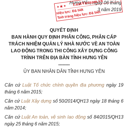
Hưng Yên, ngày 06 tháng
3 năm 2019
Hiệu lực: Đã biết
Tình trạng hiệu lực: Đã biết
QUYẾT ĐỊNH
BAN HÀNH QUY ĐỊNH PHÂN CÔNG, PHÂN CẤP
TRÁCH NHIỆM QUẢN LÝ NHÀ NƯỚC VỀ AN TOÀN
LAO ĐỘNG TRONG THI CÔNG XÂY DỰNG CÔNG
TRÌNH TRÊN ĐỊA BÀN TỈNH HƯNG YÊN
--------
ỦY BAN NHÂN DÂN TỈNH HƯNG YÊN
Căn cứ
Luật Tổ chức chính quyền địa phương
ngày 19
tháng 6 năm 2015;
Căn cứ
Luật Xây dựng
số 50/2014/QH13 ngày 18 tháng 6
năm 2014;
Căn cứ
Luật An toàn, vệ sinh lao động
số 84/2015/QH13
ngày 25 tháng 6 năm 2015;