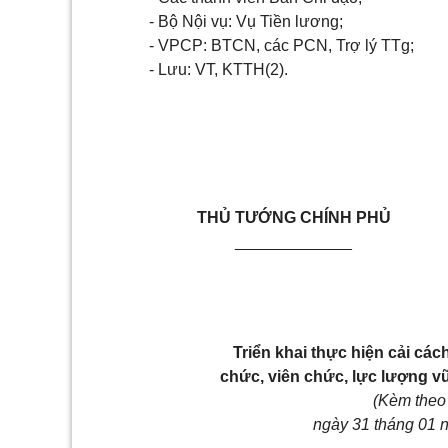
-
Bộ Nội vụ: Vụ Tiền lương;
-
VPCP: BTCN, các PCN, Trợ lý TTg;
-
Lưu: VT,
KTTH(2).
THỦ TƯỚNG
CHÍNH PHỦ
_____________
Triển khai thực hiện cải các
chức
, viên
chức
, lực lượng v
(Kèm theo
ngày 31
tháng
01 n