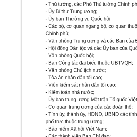
-
Thủ tướng, các Phó Thủ tướng Chính ph
- Ủy
Bí thư Trung ương;
- Ủy ban
Thường vụ Quốc hội;
-
Các bộ, cơ quan ngang bộ, cơ quan thu
Chính phủ;
-
Văn phòng Trung ương và các Ban của 
-
Hội đồng Dân tộc và các
Ủy ban
của Quố
-
Văn phòng Quốc hội;
-
Ban Công tác đại biểu thuộc UBTVQH;
-
Văn phòng Chủ tịch nước;
-
Tòa án nhân dân tối cao;
-
Viện kiểm sát nhân dân tối cao;
-
Kiểm toán nhà nước;
- Ủy ban
trung ương Mặt trận Tổ quốc Việ
-
Cơ quan trung ương của các đoàn thể;
-
Tỉnh ủy, thành ủy, HĐND, UBND các tỉnh
phố trực thuộc trung ương;
-
Bảo hiểm Xã hội Việt Nam;
-
Các thành viên Ban Chỉ đạo;