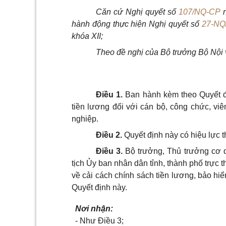
Căn c
ứ Nghị quyết số
107/NQ-CP
n
hành động thực hiện Nghị quyết số
27-NQ
khóa XII;
Theo đề nghị của Bộ trưởng Bộ Nội 
Điều 1.
Ban hành kèm theo Quyết đị
tiền
lương
đối với cán bộ, công chức, viê
nghiệp.
Điều 2.
Quyết định này có hiệu lực t
Điều 3.
Bộ
trưởng, Thủ trưởng cơ
tịch Ủy ban nhân dân tỉnh, thành phố trực
về cải cách chính sách tiền lương, bảo hi
Quyết định này.
Nơi nhận:
-
Như Điều 3;