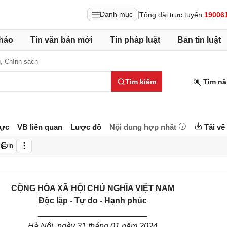
|
Danh mục
Tổng đài trực tuyến
19006
hảo
Tin văn bản mới
Tin pháp luật
Bản tin luật
g,
Chính sách
Tìm kiếm
Tìm nâ
lực
VB liên quan
Lược đồ
Nội dung hợp nhất
Tải về
In
CỘNG HÒA XÃ HỘI CHỦ NGHĨA VIỆT NAM
Độc lập - Tự do - Hạnh phúc
________________________
Hà Nội, ngày
31
tháng
01
năm 202
4