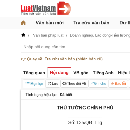
Văn bản mới
Tra cứu văn bản
Dự t
Văn bản pháp luật
Doanh nghiệp,
Lao động-Tiền lươn
👉
Quay về: Tra cứu văn bản (phiên bản cũ)
Nội dung
Tổng quan
VB gốc
Tiếng Anh
Hiệu 
Lưu
Theo dõi VB
Ghi chú
Báo lỗi
Mục lục
Tình trạng hiệu lực:
Đã biết
THỦ TƯỚNG
CHÍNH PHỦ
_____________
Số:
135/QĐ-TTg