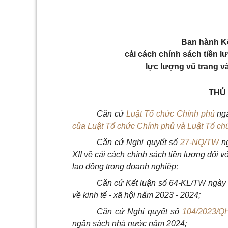
Ban hành Kế
cải cách chính sách tiền l
lực lượng vũ trang v
THỦ
Căn
cứ
Luật Tổ chức Chính phủ
ng
của Luật Tổ chức Chính phủ và Luật Tổ c
Căn cứ
Nghị quyết số
27-NQ/TW
ng
XII về cải cách chính sách tiền lương đối v
lao động trong doanh nghiệp;
Căn cứ
Kết luận số 64-KL/TW ngày
về k
i
nh tế - xã hội năm 2023
-
2024;
Căn cứ
Nghị quyết số
104/2023/Q
ngân sách nhà nước năm 2024;