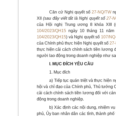
Căn cứ Nghị quyết số
27-NQ/TW
ng
XII
(sau đây viết tắt là Nghị quyết
số
27-
của Hội nghị Trung ương 8 khóa XIII 
104/2023/QH15
ngày 10 tháng 11 năm 2
104/2023/QH15
) và Nghị quyết số
107/NQ
của Chính phủ thực hiện Nghị quyết số
27
thực hiện cải cách chính sách tiền lương 
người lao động trong doanh nghiệp như sa
I.
MỤC ĐÍCH YÊU C
Ầ
U
1.
Mục đích
a)
Tiếp tục quán triệt và thực hiện
hội và chỉ đạo của Chính phủ, Thủ tướng 
cải cách chính sách tiền lương đối với cá
động trong doanh nghiệp.
b)
Xác định các nội dung, nhiệm vụ
phủ, Ủy ban nhân dân các tỉnh, thành phố t