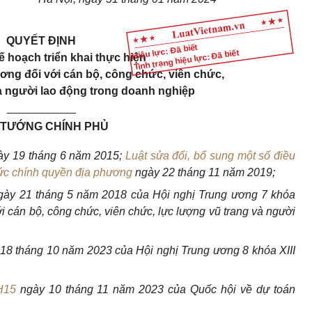
QUY
Ế
T ĐỊNH
Hiệu lực: Đã biết
Tình trạng hiệu lực: Đã biết
 hoạch triển khai thực hiện
ương đối với cán bộ, công chức, viên chức,
à người lao động trong doanh nghiệp
___________
 TƯỚNG CHÍNH PHỦ
ày 19 tháng 6 năm 2015;
Luật sửa đổi, bổ sung một số điều
hức chính quyền địa phương
ngày 22 tháng 11 năm 2019;
ày 21 tháng 5 năm 2018 của Hội nghị Trung ương 7 khóa
ới cán bộ, công chức, viên chức, lực lượng vũ trang và người
 18 tháng 10 năm 2023 của Hộ
i nghị Trung ương 8 khóa XIII
H15
ngày 10 tháng 11 nă
m 2023 của Quốc hội về dự toán