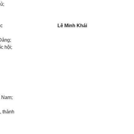
ủ;
ộc
Lê Minh Khái
Đảng;
c hội;
t Nam;
, thành