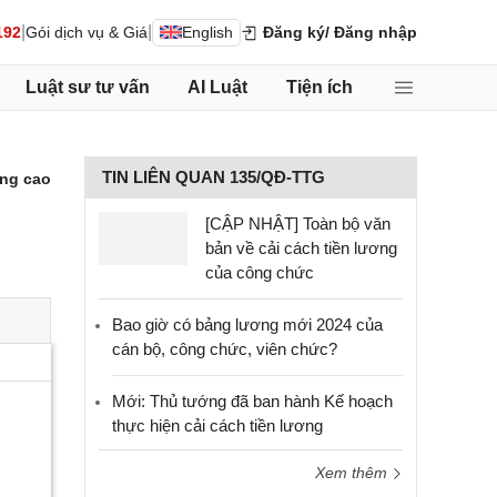
|
|
192
Gói dịch vụ & Giá
English
Đăng ký
/ Đăng nhập
Luật sư tư vấn
AI Luật
Tiện ích
TIN LIÊN QUAN 135/QĐ-TTG
ng cao
[CẬP NHẬT] Toàn bộ văn
bản về cải cách tiền lương
của công chức
Bao giờ có bảng lương mới 2024 của
cán bộ, công chức, viên chức?
Mới: Thủ tướng đã ban hành Kế hoạch
thực hiện cải cách tiền lương
Xem thêm