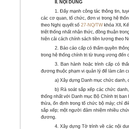
II.
NỘI D
U
NG
1.
Đẩy mạnh công tác thông tin, tuy
các cơ quan, tổ chức, đơn vị trong hệ thốn
theo Nghị quyết
số
27-NQ/TW
khóa XII, K
triệt thống nhất nhận thức, đồng thuận tro
hiện cải cách chính sách tiền lương theo 
2.
Báo cáo cấp có thẩm quyền thông 
trong hệ thống chính trị từ trung ương đến 
3.
Ban hành hoặc trình cấp có t
đương thuộc phạm vi quản lý để làm căn c
a)
Xây dựng Danh mục chức danh, chứ
b)
Rà soát sắp xếp các chức danh,
thống nhất với Danh mục Bộ Chính trị ban 
thừa, ổn định trong tổ chức bộ máy; chỉ đ
sắp xếp; một người đảm nhiệm nhiều chức
đương.
4.
Xây dựng Tờ trình về các nội dun