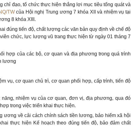
 chỉ đạo, tổ chức thực hiện th
ắ
ng lợi mục tiêu tổng quát và
-NQ/TW
của Hội nghị Trung ương 7 khóa XII và nhiệm vụ tại
ơng 8 khóa XIII.
hai đúng tiến độ, chất lượng các văn bản quy định về chế độ
 viên chức, lực lượng vũ trang thực hiện từ ngày 01 tháng 7
hối
hợp
của các bộ, cơ quan và địa phương trong quá trình
ền lương
ệm vụ, cơ quan chủ trì, cơ quan phối
hợp
, cấp trình, tiến độ
 năng, nhiệm vụ của cơ quan, đơn vị, địa phương, qua đó
hợp
trong việc triển khai thực hiện.
g ương về cải cách chính sách tiền lương, bảo hiểm xã hội
khai thực hiện Kế hoạch theo đúng tiến độ, bảo đảm chất