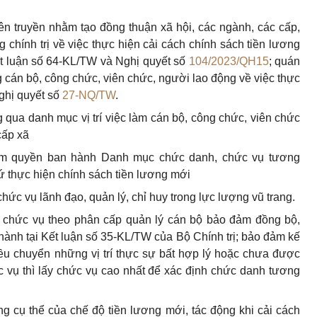
ên truyền nhằm tạo đồng thuận xã hội, các ngành, các cấp,
g chính trị về việc thực hiện cải cách chính sách tiền lương
ết luận số 64-KL/TW và Nghị quyết số
104/2023/QH15
; quán
ng cán bộ, công chức, viên chức, người lao động về việc thực
Nghị quyết số
27-NQ/TW
.
qua danh mục vị trí việc làm cán bộ, công chức, viên chức
cấp xã
hẩm quyền ban hành Danh mục chức danh, chức vụ tương
ứ thực hiện chính sách tiền lương mới
c vụ lãnh đạo, quản lý, chỉ huy trong lực lượng vũ trang.
 chức vụ theo phân cấp quản lý cán bộ bảo đảm đồng bộ,
hành tại Kết luận số 35-KL/TW của Bộ Chính trị; bảo đảm kế
iều chuyển những vị trí thực sự bất hợp lý hoặc chưa được
 vụ thì lấy chức vụ cao nhất để xác định chức danh tương
g cụ thể của chế độ tiền lương mới, tác động khi cải cách