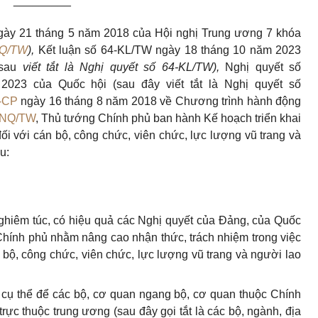
_________
ày 21 tháng 5 năm 2018 của Hội nghị Trung ương 7 khóa
NQ/TW
),
K
ế
t luận số 64-KL/TW ngày 18 tháng 10 năm 2023
(sau
viết tắt là Nghị quyết
số
64-KL/TW),
Nghị quyết số
023 của Quốc hội (sau đây viết tắt là Nghị quyết số
-CP
ngày 16 tháng 8 năm 2018 về Chương trình hành động
-NQ/TW
, Thủ tướng Chính phủ ban hành K
ế
hoạch triển khai
đối với cán bộ, công chức, viên chức, lực lượng vũ trang và
u:
 nghiêm túc, có hiệu quả các Nghị quyết của Đảng, của Quốc
Chính phủ nhằm nâng cao nhận thức, trách nhiệm trong việc
n bộ, công chức, viên chức, lực lượng vũ trang và người lao
 cụ thể để các bộ, cơ quan ngang bộ, cơ quan thuộc Chính
rực thuộc trung ương (sau đây gọi tắt là các bộ, ngành, địa