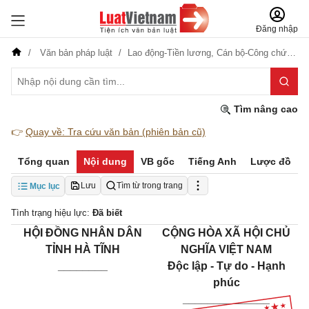
Đăng nhập
Văn bản pháp luật
Lao động-Tiền lương,
Cán bộ-Công chức-Viên chức,
Tìm nâng cao
👉
Quay về: Tra cứu văn bản (phiên bản cũ)
Tổng quan
Nội dung
VB gốc
Tiếng Anh
Lược đồ
Lưu
Tìm từ trong trang
Mục lục
Tình trạng hiệu lực:
Đã biết
HỘI ĐỒNG NHÂN DÂN
CỘNG HÒA XÃ HỘI CHỦ
TỈNH HÀ TĨNH
NGHĨA VIỆT NAM
________
Độc lập - Tự do - Hạnh
phúc
______________