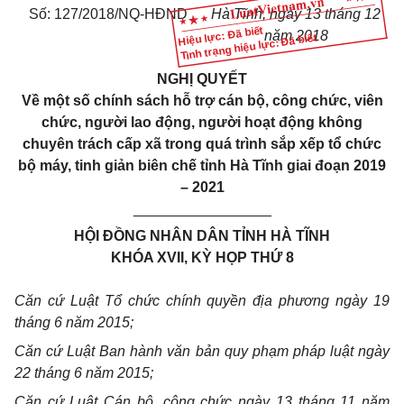
Số: 127/2018/NQ-HĐND
Hà Tĩnh, ngày 13 tháng 12
Hiệu lực: Đã biết
năm 2018
Tình trạng hiệu lực: Đã biết
NGHỊ QUYẾT
V
ề một số chính sách hỗ trợ cán bộ, công chức, viên
chức, người lao động, người hoạt động không
chuyên trách cấp xã trong quá trình sắp xếp tổ chức
bộ máy, tinh giản biên chế tỉnh
H
à
T
ĩnh giai đoạn 2019
– 2021
_________________
HỘI ĐỒNG NHÂN DÂN TỈNH HÀ TĨNH
KHÓA XVII, KỲ HỌP THỨ 8
Căn cứ Luật Tổ chức chính quyền địa phương ngày 19
tháng 6 năm 2015;
Căn cứ Luật Ban hành văn bản quy phạm pháp luật ngày
22 tháng 6 năm 2015;
Căn cứ Luật Cán bộ, công chức ngày 13 tháng 11 năm