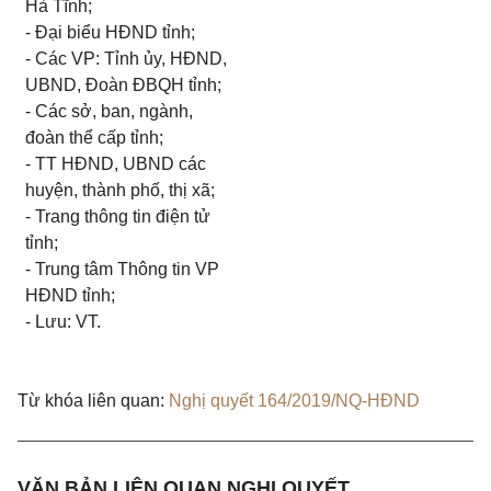
Hà Tĩnh;
- Đại biểu HĐND tỉnh;
- Các VP: Tỉnh ủy, HĐND,
UBND, Đoàn ĐBQH tỉnh;
- Các sở, ban, ngành,
đoàn thể cấp tỉnh;
- TT HĐND, UBND các
huyện, thành phố, thị xã;
- Trang thông tin điện tử
tỉnh;
- Trung tâm Thông tin VP
HĐND tỉnh;
- Lưu: VT.
Từ khóa liên quan:
Nghị quyết 164/2019/NQ-HĐND
VĂN BẢN LIÊN QUAN NGHỊ QUYẾT