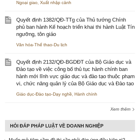
Ngoại giao
,
Xuất nhập cảnh
Quyết định 1382/QĐ-TTg của Thủ tướng Chính
phủ ban hành Kế hoạch triển khai thi hành Luật Tín
ngưỡng, tôn giáo
Văn hóa-Thể thao-Du lịch
Quyết định 2132/QĐ-BGDĐT của Bộ Giáo dục và
Đào tạo về việc công bố thủ tục hành chính ban
hành mới lĩnh vực giáo dục và đào tạo thuộc phạm
vi, chức năng quản lý của Bộ Giáo dục và Đào tạo
Giáo dục-Đào tạo-Dạy nghề
,
Hành chính
Xem thêm
HỎI ĐÁP PHÁP LUẬT VỀ DOANH NGHIỆP
Muốn mở tiệm cầm đồ thì cần phải đáp ứng điều kiện gì?