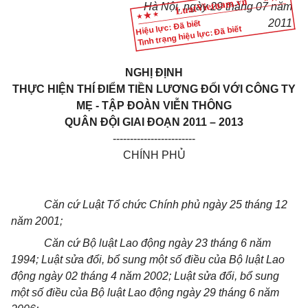
Hà Nội, ngày 29 tháng 07 năm
2011
Hiệu lực: Đã biết
Tình trạng hiệu lực: Đã biết
NGHỊ ĐỊNH
THỰC HIỆN THÍ ĐIỂM TIỀN LƯƠNG ĐỐI VỚI CÔNG TY
MẸ - TẬP ĐOÀN VIỄN THÔNG
QUÂN ĐỘI GIAI ĐOẠN 2011 – 2013
------------------------
CHÍNH PHỦ
Căn cứ Luật Tổ chức Chính phủ ngày 25 tháng 12
năm 2001;
Căn cứ Bộ luật Lao động ngày 23 tháng 6 năm
1994; Luật sửa đổi, bổ sung một số điều của Bộ luật Lao
động ngày 02 tháng 4 năm 2002; Luật sửa đổi, bổ sung
một số điều của Bộ luật Lao động ngày 29 tháng 6 năm