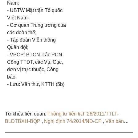
Nam;
- UBTW Mặt trận Tổ quốc
Việt Nam;
- Cơ quan Trung ương của
các đoàn thể;
- Tập đoàn Viễn thông
Quân đội;
- VPCP: BTCN, các PCN,
Cổng TTĐT, các Vụ, Cục,
đơn vị trực thuộc, Công
báo;
- Lưu: Văn thư, KTTH (5b)
Từ khóa liên quan:
Thông tư liên tịch 26/2011/TTLT-
BLĐTBXH-BQP
,
Nghị định 74/2014/NĐ-CP
,
Văn bản
hợp nhất 678/VBHN-BLĐTBXH
,
Nghị định 05/2020/NĐ-
CP
,
Quyết định 744/QĐ-BQP
,
Quyết định 225/QĐ-