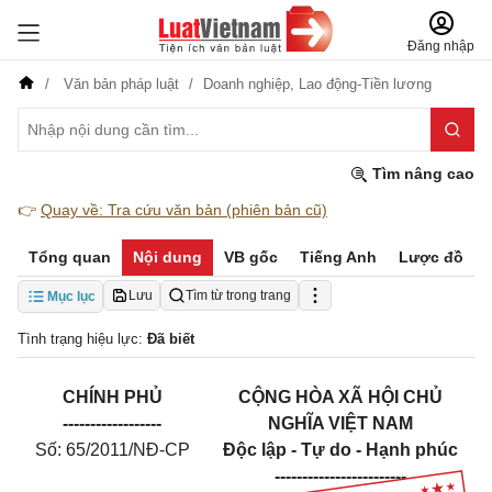
Đăng nhập
Văn bản pháp luật
Doanh nghiệp,
Lao động-Tiền lương
Tìm nâng cao
👉
Quay về: Tra cứu văn bản (phiên bản cũ)
Tổng quan
Nội dung
VB gốc
Tiếng Anh
Lược đồ
Lưu
Tìm từ trong trang
Mục lục
Tình trạng hiệu lực:
Đã biết
CHÍNH PHỦ
CỘNG HÒA XÃ HỘI CHỦ
------------------
NGHĨA VIỆT NAM
Số: 65/2011/NĐ-CP
Độc lập - Tự do - Hạnh phúc
------------------------