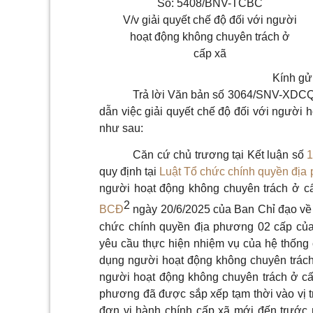
Số: 5408/BNV-TCBC
V/v giải quyết chế độ đối với người
hoạt động không chuyên trách ở
cấp xã
Kính gử
Trả lời Văn bản số 3064/SNV-XDCQ 
dẫn việc giải quyết chế độ đối với người 
như sau:
Căn cứ chủ trương tại Kết luận số
quy định tại
Luật Tổ chức chính quyền địa
người hoạt động không chuyên trách ở cấ
2
BCĐ
ngày 20/6/2025 của Ban Chỉ đạo về 
chức chính quyền địa phương 02 cấp của 
yêu cầu thực hiện nhiệm vụ của hệ thống c
dụng người hoạt động không chuyên trách
người hoạt động không chuyên trách ở cấ
phương đã được sắp xếp tạm thời vào vị tr
đơn vị hành chính cấp xã mới đến trước