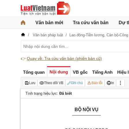
Văn bản mới
Tra cứu văn bản
Dự t
Văn bản pháp luật
Lao động-Tiền lương,
Cán bộ-Công
👉
Quay về: Tra cứu văn bản (phiên bản cũ)
Nội dung
Tổng quan
VB gốc
Tiếng Anh
Hiệu 
Lưu
Theo dõi VB
Ghi chú
Báo lỗi
In
Tình trạng hiệu lực:
Đã biết
BỘ NỘI VỤ
___________