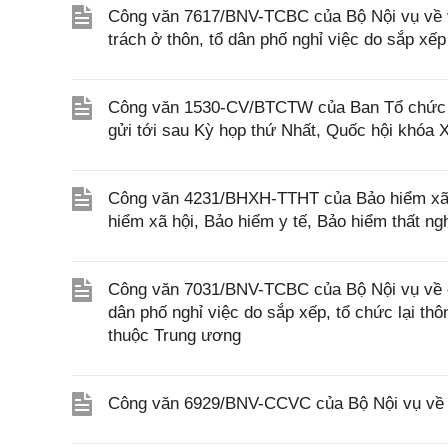
Công văn 7617/BNV-TCBC của Bộ Nội vụ về vi
trách ở thôn, tổ dân phố nghỉ việc do sắp xếp
Công văn 1530-CV/BTCTW của Ban Tổ chức Ban
gửi tới sau Kỳ họp thứ Nhất, Quốc hội khóa 
Công văn 4231/BHXH-TTHT của Bảo hiểm xã h
hiểm xã hội, Bảo hiểm y tế, Bảo hiểm thất ng
Công văn 7031/BNV-TCBC của Bộ Nội vụ về ch
dân phố nghỉ việc do sắp xếp, tổ chức lại thô
thuộc Trung ương
Công văn 6929/BNV-CCVC của Bộ Nội vụ về v