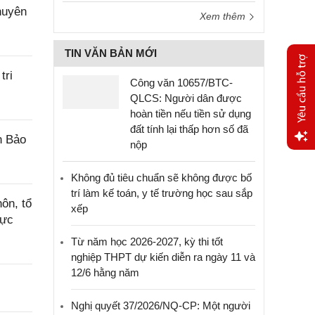
huyên
Xem thêm
TIN VĂN BẢN MỚI
tri
Công văn 10657/BTC-
QLCS: Người dân được
hoàn tiền nếu tiền sử dụng
đất tính lại thấp hơn số đã
n Bảo
nộp
Yêu
cầu
Không đủ tiêu chuẩn sẽ không được bố
hỗ trợ
trí làm kế toán, y tế trường học sau sắp
ôn, tổ
xếp
rực
Từ năm học 2026-2027, kỳ thi tốt
nghiệp THPT dự kiến diễn ra ngày 11 và
12/6 hằng năm
Nghị quyết 37/2026/NQ-CP: Một người