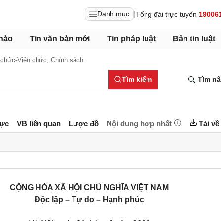
|
Danh mục
Tổng đài trực tuyến
19006
hảo
Tin văn bản mới
Tin pháp luật
Bản tin luật
 chức-Viên chức,
Chính sách
Tìm kiếm
Tìm nâ
lực
VB liên quan
Lược đồ
Nội dung hợp nhất
Tải về
CỘNG HÒA XÃ HỘI CHỦ NGHĨA VIỆT NAM
Độc lập – Tự do – Hạnh phúc
_____________________