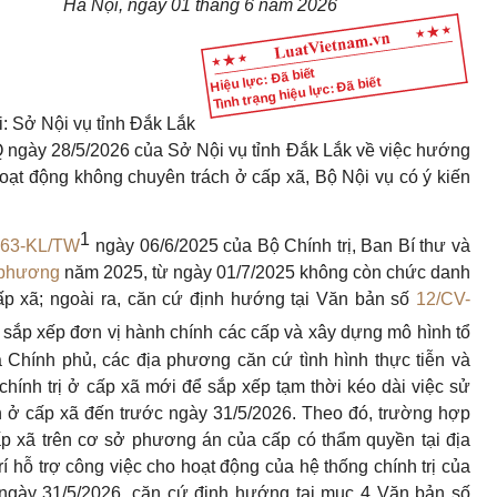
Hà Nội, ngày 01 tháng 6 năm 2026
Hiệu lực: Đã biết
Tình trạng hiệu lực: Đã biết
i: Sở Nội vụ tỉnh Đắk Lắk
ngày 28/5/2026 của Sở Nội vụ tỉnh Đắk Lắk về việc hướng
hoạt động không chuyên trách ở cấp xã, Bộ Nội vụ có ý kiến
1
163-KL/TW
ngày 06/6/2025 của Bộ Chính trị, Ban Bí thư và
 phương
năm 2025, từ ngày 01/7/2025 không còn chức danh
p xã; ngoài ra, căn cứ định hướng tại Văn bản số
12/CV-
sắp xếp đơn vị hành chính các cấp và xây dựng mô hình tổ
Chính phủ, các địa phương căn cứ tình hình thực tiễn và
hính trị ở cấp xã mới để sắp xếp tạm thời kéo dài việc sử
 ở cấp xã đến trước ngày 31/5/2026. Theo đó, trường hợp
p xã trên cơ sở phương án của cấp có thẩm quyền tại địa
í hỗ trợ công việc cho hoạt động của hệ thống chính trị của
 ngày 31/5/2026, căn cứ định hướng tại mục 4 Văn bản số