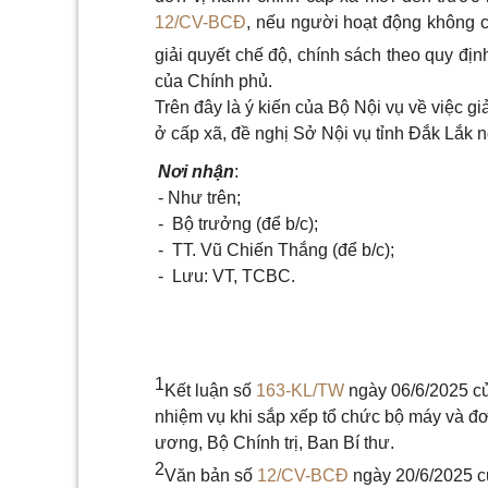
12/CV-BCĐ
, nếu người hoạt động không c
giải quyết chế độ, chính sách theo quy địn
của Chính phủ.
Trên đây là ý kiến của Bộ Nội vụ về việc g
ở cấp xã, đề nghị Sở Nội vụ tỉnh Đắk Lắk n
Nơi nhận
:
- Như trên;
- Bộ trưởng (để b/c);
- TT. Vũ Chiến Thắng (để b/c);
- Lưu: VT, TCBC.
1
Kết luận số
163-KL/TW
ngày 06/6/2025 của
nhiệm vụ khi sắp xếp tổ chức bộ máy và đơn
ương, Bộ Chính trị, Ban Bí thư.
2
Văn bản số
12/CV-BCĐ
ngày 20/6/2025 c