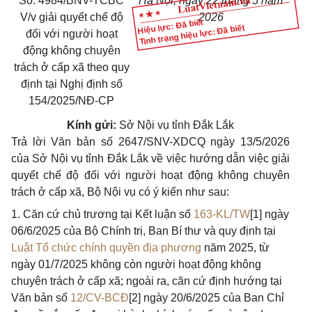
Số: 4984/BNV-TCBC
Hà Nội, ngày 22 tháng 5 năm
V/v giải quyết chế độ
2026
Hiệu lực: Đã biết
Tình trạng hiệu lực: Đã biết
đối với người hoạt
động không chuyên
trách ở cấp xã theo quy
định tại Nghị định số
154/2025/NĐ-CP
Kính gửi:
Sở Nội vụ tỉnh Đắk Lắk
Trả lời Văn bản số 2647/SNV-XDCQ ngày 13/5/2026
của Sở Nội vụ tỉnh Đắk Lắk về việc hướng dẫn việc giải
quyết chế độ đối với người hoạt động không chuyên
trách ở cấp xã, Bộ Nội vụ có ý kiến như sau:
1. Căn cứ chủ trương tại Kết luận số
163-KL/TW
[1] ngày
06/6/2025 của Bộ Chính trị, Ban Bí thư và quy định tại
Luật Tổ chức chính quyền địa phương
năm 2025, từ
ngày 01/7/2025 không còn người hoạt động không
chuyên trách ở cấp xã; ngoài ra, căn cứ định hướng tại
Văn bản số
12/CV-BCĐ
[2] ngày 20/6/2025 của Ban Chỉ