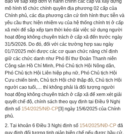
đạo về sắp xếp đơn vị hành chính các cấp và xây dựng
mô hình tổ chức chính quyền địa phương 02 cấp của
Chính phủ, các địa phương căn cứ tình hình thực tiễn và
yêu cầu thực hiện nhiệm vụ của hệ thống chính trị ở cấp
xã mới để sắp xếp tạm thời kéo dài việc sử dụng người
hoạt động không chuyên trách ở cấp xã đến trước ngày
31/5/2026. Do đó, đối với các trường hợp sau ngày
01/7/2025 mới được các cơ quan chức năng chỉ định
giữ các chức danh như Phó Bí thư Đoàn Thanh niên
Cộng sản Hồ Chí Minh, Phó Chủ tịch Hội Nông dân,
Phó Chủ tịch Hội Liên hiệp phụ nữ, Phó Chủ tịch Hội
Cựu chiến binh, Chủ tịch Hội chữ thập đỏ, Chủ tịch Hội
người cao tuổi,… thì không phải là đối tượng người
hoạt động không chuyên trách ở cấp xã để xem xét giải
quyết chế độ, chính sách theo quy định tại Điều 9 Nghị
định số
154/2025/NĐ-CP
[3] ngày 15/6/2025 của Chính
phủ.
2. Tại khoản 6 Điều 3 Nghị định số
154/2025/NĐ-CP
đã
quy định đối tượng tinh giản biên chế nếu được bầu cử,