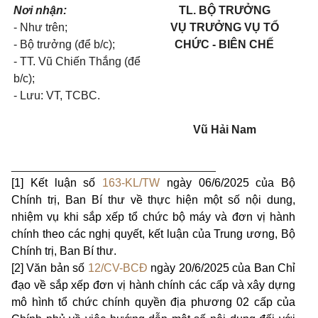
Nơi nhận:
TL. BỘ TRƯỞNG
- Như trên;
VỤ TRƯỞNG VỤ TỔ
- Bộ trưởng (để b/c);
CHỨC - BIÊN CHẾ
- TT. Vũ Chiến Thắng (để
b/c);
- Lưu: VT, TCBC.
Vũ Hải Nam
________________________________
[1] Kết luận số
163-KL/TW
ngày 06/6/2025 của Bộ
Chính trị, Ban Bí thư về thực hiện một số nội dung,
nhiệm vụ khi sắp xếp tổ chức bộ máy và đơn vị hành
chính theo các nghị quyết, kết luận của Trung ương, Bộ
Chính trị, Ban Bí thư.
[2] Văn bản số
12/CV-BCĐ
ngày 20/6/2025 của Ban Chỉ
đạo về sắp xếp đơn vị hành chính các cấp và xây dựng
mô hình tổ chức chính quyền địa phương 02 cấp của