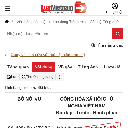
Đăng nhập
Văn bản pháp luật
Lao động-Tiền lương,
Cán bộ-Công chức-Viên chức,
Tìm nâng cao
👉
Quay về: Tra cứu văn bản (phiên bản cũ)
Tổng quan
Nội dung
VB gốc
Tiếng Anh
Lược đồ
Lưu
Tìm từ trong trang
Tình trạng hiệu lực:
Đã biết
BỘ NỘI VỤ
CỘNG HÒA XÃ HỘI CHỦ
__________
NGHĨA VIỆT NAM
Độc lập - Tự do - Hạnh phúc
_____________________