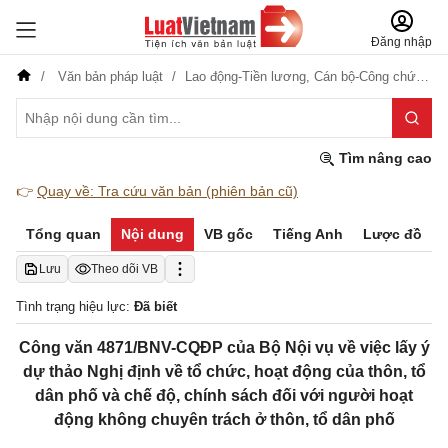
Đăng nhập
Văn bản pháp luật
Lao động-Tiền lương,
Cán bộ-Công chức-Viên chức,
Tìm nâng cao
👉
Quay về: Tra cứu văn bản (phiên bản cũ)
Tổng quan
Nội dung
VB gốc
Tiếng Anh
Lược đồ
Lưu
Theo dõi VB
Tình trạng hiệu lực:
Đã biết
Công văn 4871/BNV-CQĐP của Bộ Nội vụ về việc lấy ý
dự thảo Nghị định về tổ chức, hoạt động của thôn, tổ
dân phố và chế độ, chính sách đối với người hoạt
động không chuyên trách ở thôn, tổ dân phố