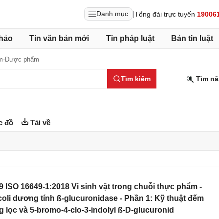
|
Danh mục
Tổng đài trực tuyến
19006
hảo
Tin văn bản mới
Tin pháp luật
Bản tin luật
m-Dược phẩm
Tìm kiếm
Tìm nâ
c đồ
Tải về
ISO 16649-1:2018 Vi sinh vật trong chuỗi thực phẩm -
li dương tính ß-glucuronidase - Phần 1: Kỹ thuật đếm
lọc và 5-bromo-4-clo-3-indolyl ß-D-glucuronid