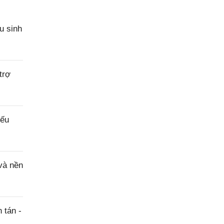
u sinh
trợ
iếu
và nền
 tán -