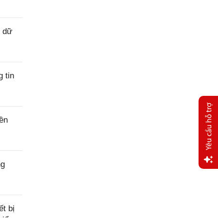
ý dữ
 tin
nền
ng
Yêu
cầu
hỗ trợ
t bị