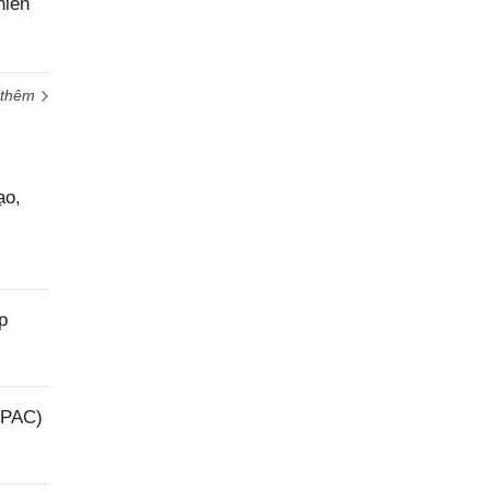
hiển
 thêm
ạo,
p
(PAC)