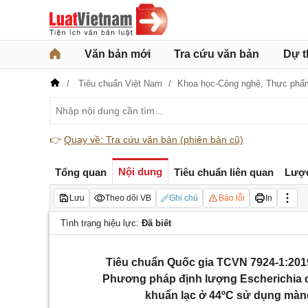
Văn bản mới
Tra cứu văn bản
Dự t
Tiêu chuẩn Việt Nam
Khoa học-Công nghệ,
Thực phẩ
👉
Quay về: Tra cứu văn bản (phiên bản cũ)
Nội dung
Tổng quan
Tiêu chuẩn liên quan
Lượ
Lưu
Theo dõi VB
Ghi chú
Báo lỗi
In
Tình trạng hiệu lực:
Đã biết
Tiêu chuẩn Quốc gia TCVN 7924-1:2019 
Phương pháp định lượng Escherichia co
khuẩn lạc ở 44ºC sử dụng màng 