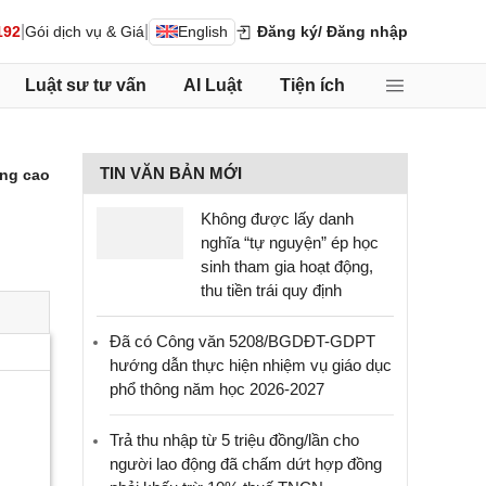
|
|
192
Gói dịch vụ & Giá
English
Đăng ký
/ Đăng nhập
Luật sư tư vấn
AI Luật
Tiện ích
TIN VĂN BẢN MỚI
ng cao
Không được lấy danh
nghĩa “tự nguyện” ép học
sinh tham gia hoạt động,
thu tiền trái quy định
Đã có Công văn 5208/BGDĐT-GDPT
hướng dẫn thực hiện nhiệm vụ giáo dục
phổ thông năm học 2026-2027
Trả thu nhập từ 5 triệu đồng/lần cho
người lao động đã chấm dứt hợp đồng