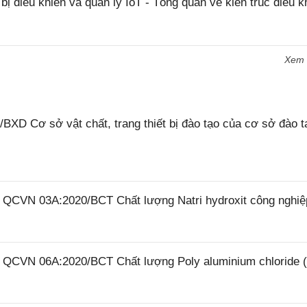
bị điều khiển và quản lý IoT - Tổng quan về kiến trúc điều k
Xem
XD Cơ sở vật chất, trang thiết bị đào tạo của cơ sở đào t
6 QCVN 03A:2020/BCT Chất lượng Natri hydroxit công nghiệ
26 QCVN 06A:2020/BCT Chất lượng Poly aluminium chloride 