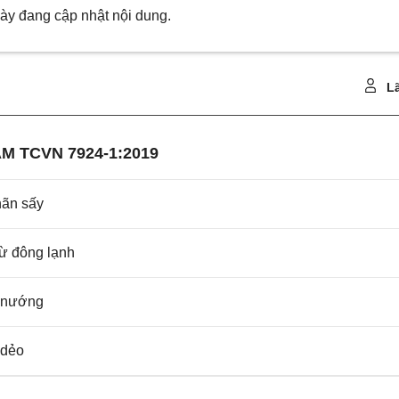
ày đang cập nhật nội dung.
Lã
M TCVN 7924-1:2019
hãn sấy
ừ đông lạnh
 nướng
 dẻo