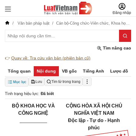
Đăng nhập
Văn bản pháp luật
Cán bộ-Công chức-Viên chức,
Khoa học-Công nghệ
Tìm nâng cao
👉
Quay về: Tra cứu văn bản (phiên bản cũ)
Tổng quan
Nội dung
VB gốc
Tiếng Anh
Lược đồ
Lưu
Tìm từ trong trang
Mục lục
Tình trạng hiệu lực:
Đã biết
BỘ KHOA HỌC VÀ
CỘNG HÒA XÃ HỘI CHỦ
CÔNG NGHỆ
NGHĨA VIỆT NAM
__________
Độc lập - Tự do - Hạnh
phúc
_______________________