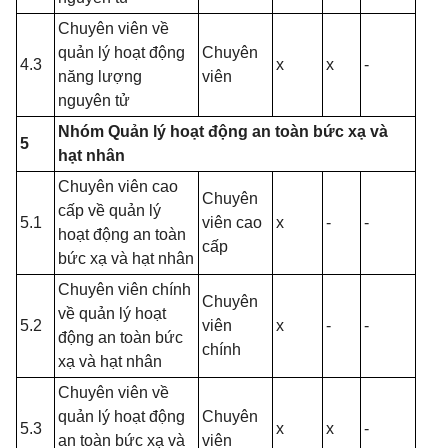
Chuyên viên về
quản lý hoạt động
Chuyên
4.3
x
x
-
năng lượng
viên
nguyên tử
Nhóm Quản lý hoạt động an toàn bức xạ và
5
hạt nhân
Chuyên viên cao
Chuyên
cấp về quản lý
5.1
viên cao
x
-
-
hoạt động an toàn
cấp
bức xạ và hạt nhân
Chuyên viên chính
Chuyên
về quản lý hoạt
5.2
viên
x
-
-
động an toàn bức
chính
xạ và hạt nhân
Chuyên viên về
quản lý hoạt động
Chuyên
5.3
x
x
-
an toàn bức xạ và
viên