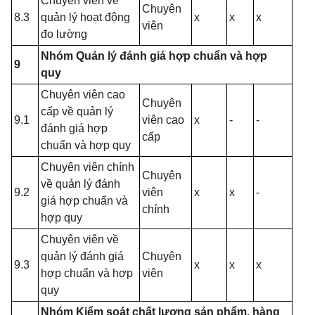
Chuyên viên về
Chuyên
8.3
quản lý hoạt động
x
x
x
viên
đo lường
Nhóm Quản lý đánh giá hợp chuẩn và hợp
9
quy
Chuyên viên cao
Chuyên
cấp về quản lý
9.1
viên cao
x
-
-
đánh giá hợp
cấp
chuẩn và hợp quy
Chuyên viên chính
Chuyên
về quản lý đánh
9.2
viên
x
x
-
giá hợp chuẩn và
chính
hợp quy
Chuyên viên về
quản lý đánh giá
Chuyên
9.3
x
x
x
hợp chuẩn và hợp
viên
quy
Nhóm Kiểm soát chất lượng sản phẩm, hàng