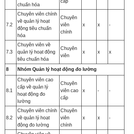
cấp
chuẩn hóa
Chuyên viên chính
Chuyên
về quản lý hoạt
7.2
viên
x
x
-
động tiêu chuẩn
chính
hóa
Chuyên viên về
Chuyên
7.3
quản lý hoạt động
x
x
x
viên
tiêu chuẩn hóa
8
Nhóm Quản lý hoạt động đo lường
Chuyên viên cao
Chuyên
cấp về quản lý
8.1
viên cao
x
-
-
hoạt động đo
cấp
lường
Chuyên viên chính
Chuyên
8.2
về quản lý hoạt
viên
x
x
-
động đo lường
chính