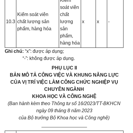
Kiểm
soát viên
Kiểm soát viên
chất
10.3
chất lượng sản
lượng
x
x
-
phẩm, hàng hóa
sản
phẩm,
hàng hóa
Ghi chú:
“x”: được áp dụng;
“-”: không được áp dụng.
PHỤ LỤC II
BẢN MÔ TẢ CÔNG VIỆC VÀ KHUNG NĂNG LỰC
CỦA VỊ TRÍ VIỆC LÀM CÔNG CHỨC NGHIỆP VỤ
CHUYÊN NGÀNH
KHOA HỌC VÀ CÔNG NGHỆ
(Ban hành kèm theo Thông tư số 16/2023/TT-BKHCN
ngày 09 tháng 8 năm 2023
của Bộ trưởng Bộ Khoa học và Công nghệ)
_________________