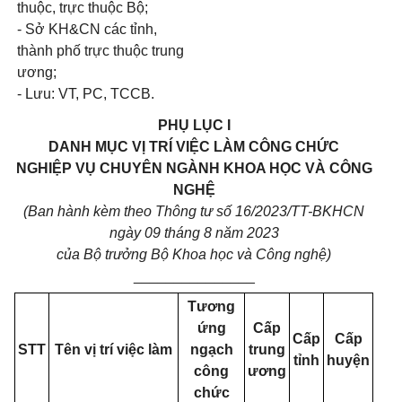
thuộc, trực thuộc Bộ;
- Sở KH&CN các tỉnh,
thành phố trực thuộc trung
ương;
- Lưu: VT, PC, TCCB.
PHỤ LỤC I
DANH MỤC VỊ TRÍ VIỆC LÀM CÔNG CHỨC
NGHIỆP VỤ CHUYÊN NGÀNH KHOA HỌC VÀ CÔNG
NGHỆ
(Ban hành kèm theo Thông tư số 16/2023/TT-BKHCN
ngày 09 tháng 8 năm 2023
của Bộ trưởng Bộ Khoa học và Công nghệ)
_______________
Tương
ứng
Cấp
Cấp
Cấp
STT
Tên vị trí việc làm
ngạch
trung
tỉnh
huyện
công
ương
chức