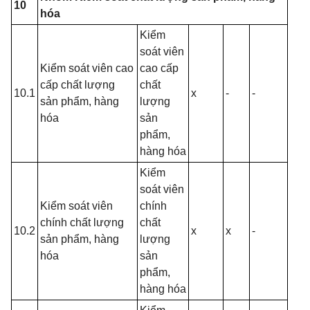
10
hóa
Kiểm
soát viên
Kiểm soát viên cao
cao cấp
cấp chất lượng
chất
10.1
x
-
-
sản phẩm, hàng
lượng
hóa
sản
phẩm,
hàng hóa
Kiểm
soát viên
Kiểm soát viên
chính
chính chất lượng
chất
10.2
x
x
-
sản phẩm, hàng
lượng
hóa
sản
phẩm,
hàng hóa