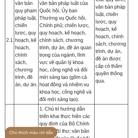
văn bản
văn bản pháp luật của
văn bản pháp
quy phạm
Quốc hội, Ủy ban
luật, chiến
pháp luật,
Thường vụ Quốc hội,
lược, quy
chiến
Chính phủ; chiến lược,
hoạch, kế
lược, quy
quy hoạch, kế hoạch,
hoạch, chính
2.1
hoạch, kế
chính sách, chương
sách, chương
hoạch,
trình, dự án, đề án quan
trình, dự án,
chính
trọng của ngành, lĩnh
đề án được
sách,
vực về quản lý khoa
cấp có thẩm
chương
học, công nghệ và đổi
quyền thông
trình, đề
mới sáng tạo (gồm cả
qua.
án, dự án.
hoạt động và nhiệm vụ
khoa học, công nghệ và
đổi mới sáng tạo).
1. Chủ trì hướng dẫn
triển khai thực hiện các
quy định của Bộ Chính
trị, Ban Bí thư; văn bản
Chú thích màu chỉ dẫn