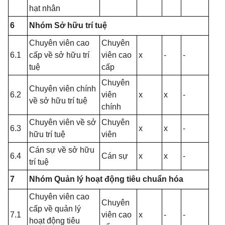
hạt nhân
6
Nhóm Sở hữu trí tuệ
Chuyên viên cao
Chuyên
6.1
cấp về sở hữu trí
viên cao
x
-
-
tuệ
cấp
Chuyên
Chuyên viên chính
6.2
viên
x
x
-
về sở hữu trí tuệ
chính
Chuyên viên về sở
Chuyên
6.3
x
x
-
hữu trí tuệ
viên
Cán sự về sở hữu
6.4
Cán sự
x
x
-
trí tuệ
7
Nhóm Quản lý hoạt động tiêu chuẩn hóa
Chuyên viên cao
Chuyên
cấp về quản lý
7.1
viên cao
x
-
-
hoạt động tiêu