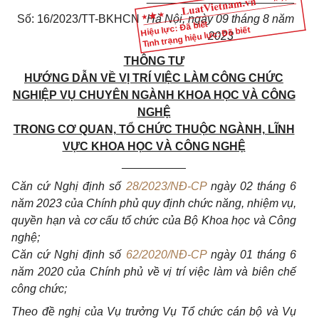
Số: 16/2023/TT-BKHCN
Hà Nội, ngày 09 tháng 8 năm
Hiệu lực: Đã biết
Tình trạng hiệu lực: Đã biết
2023
THÔNG TƯ
HƯỚNG DẪN VỀ VỊ TRÍ VIỆC LÀM CÔNG CHỨC
NGHIỆP VỤ CHUYÊN NGÀNH KHOA HỌC VÀ CÔNG
NGHỆ
TRONG CƠ QUAN, TỔ CHỨC THUỘC NGÀNH, LĨNH
VỰC KHOA HỌC VÀ CÔNG NGHỆ
__________
Căn cứ
Nghị định số
28/2023/NĐ-CP
ngày 02 tháng 6
năm 2023 của Chính phủ quy định chức năng, nhiệm vụ,
quyền hạn và cơ cấu tổ chức của Bộ Khoa học và Công
nghệ;
Căn cứ
Nghị định số
62/2020/NĐ-CP
ngày 01 tháng 6
năm 2020 của Chính phủ về vị trí việc làm và biên chế
công chức;
Theo đề nghị của Vụ trưởng Vụ Tổ chức cán bộ và Vụ