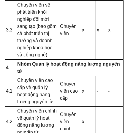
Chuyên viên về
phát triển khởi
nghiệp đổi mới
sáng tạo (bao gồm
Chuyên
3.3
x
x
x
cả phát triển thị
viên
trường và doanh
nghiệp khoa học
và công nghệ)
Nhóm Quản lý hoạt động năng lượng nguyên
4
tử
Chuyên viên cao
Chuyên
cấp về quản lý
4.1
viên cao
x
-
-
hoạt động năng
cấp
lượng nguyên tử
Chuyên viên chính
Chuyên
về quản lý hoạt
4.2
viên
x
-
-
động năng lượng
chính
nguyên tử