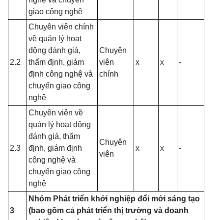
giao công nghệ
Chuyên viên chính
về quản lý hoạt
động đánh giá,
Chuyên
2.2
thẩm định, giám
viên
x
x
-
định công nghệ và
chính
chuyển giao công
nghệ
Chuyên viên về
quản lý hoạt động
đánh giá, thẩm
Chuyên
2.3
định, giám định
x
x
-
viên
công nghệ và
chuyển giao công
nghệ
Nhóm Phát triển khởi nghiệp đổi mới sáng tạo
3
(bao gồm cả phát triển thị trường và doanh