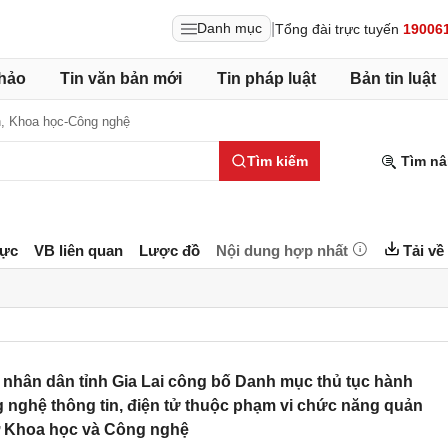
|
Danh mục
Tổng đài trực tuyến
19006
hảo
Tin văn bản mới
Tin pháp luật
Bản tin luật
h,
Khoa học-Công nghệ
Tìm kiếm
Tìm nâ
lực
VB liên quan
Lược đồ
Nội dung hợp nhất
Tải về
nhân dân tỉnh Gia Lai công bố Danh mục thủ tục hành
 nghệ thông tin, điện tử thuộc phạm vi chức năng quản
ở Khoa học và Công nghệ