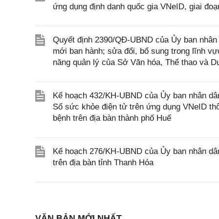
ứng dụng định danh quốc gia VNeID, giai đoạn
Quyết định 2390/QĐ-UBND của Ủy ban nhân d
mới ban hành; sửa đổi, bổ sung trong lĩnh vự
năng quản lý của Sở Văn hóa, Thể thao và Du
Kế hoạch 432/KH-UBND của Ủy ban nhân dân t
Sổ sức khỏe điện tử trên ứng dụng VNeID th
bệnh trên địa bàn thành phố Huế
Kế hoạch 276/KH-UBND của Ủy ban nhân dân t
trên địa bàn tỉnh Thanh Hóa
VĂN BẢN MỚI NHẤT