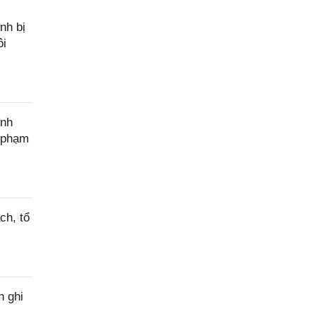
nh bị
ôi
ính
c phạm
ch, tổ
h ghi