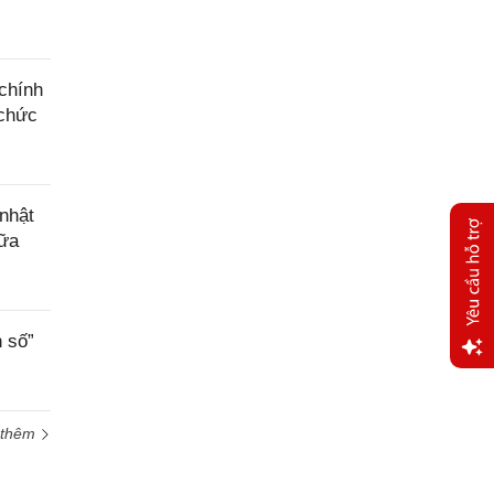
chính
 chức
nhật
hữa
 số”
Yêu
cầu
hỗ trợ
 thêm