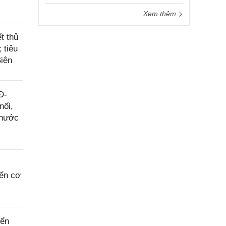
Xem thêm
t thủ
 tiêu
Biên
Đ-
nối,
 nước
iển cơ
iển