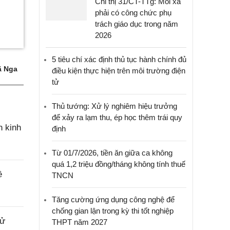
Chỉ thị 31/CT-TTg: Mỗi xã
phải có công chức phụ
trách giáo dục trong năm
2026
5 tiêu chí xác định thủ tục hành chính đủ
 Nga
điều kiện thực hiện trên môi trường điện
tử
Thủ tướng: Xử lý nghiêm hiệu trưởng
để xảy ra lạm thu, ép học thêm trái quy
n kinh
định
Từ 01/7/2026, tiền ăn giữa ca không
quá 1,2 triệu đồng/tháng không tính thuế
ề
TNCN
Tăng cường ứng dụng công nghệ để
chống gian lận trong kỳ thi tốt nghiệp
sử
THPT năm 2027