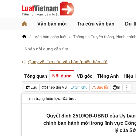
Văn bản mới
Tra cứu văn bản
Dự t
Văn bản pháp luật
Thông tin-Truyền thông,
Hành chín
👉
Quay về: Tra cứu văn bản (phiên bản cũ)
Nội dung
Tổng quan
VB gốc
Tiếng Anh
Hiệu 
Lưu
Theo dõi VB
Ghi chú
Báo lỗi
In
Tình trạng hiệu lực:
Đã biết
Quyết định 2510/QĐ-UBND của Ủy ban 
chính ban hành mới trong lĩnh vực Công
lý của S