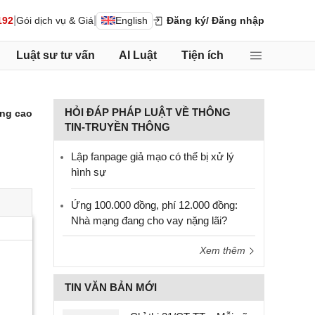
|
|
192
Gói dịch vụ & Giá
English
Đăng ký
/ Đăng nhập
Luật sư tư vấn
AI Luật
Tiện ích
HỎI ĐÁP PHÁP LUẬT VỀ THÔNG
ng cao
TIN-TRUYỀN THÔNG
Lập fanpage giả mạo có thể bị xử lý
hình sự
Ứng 100.000 đồng, phí 12.000 đồng:
Nhà mạng đang cho vay nặng lãi?
Xem thêm
TIN VĂN BẢN MỚI