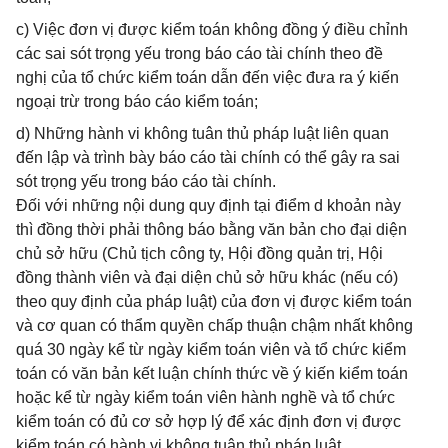
c) Việc đơn vị được kiểm toán không đồng ý điều chỉnh
các sai sót trọng yếu trong báo cáo tài chính theo đề
nghị của tổ chức kiểm toán dẫn đến việc đưa ra ý kiến
ngoại trừ trong báo cáo kiểm toán;
d) Những hành vi không tuân thủ pháp luật liên quan
đến lập và trình bày báo cáo tài chính có thể gây ra sai
sót trọng yếu trong báo cáo tài chính.
Đối với những nội dung quy định tại điểm d khoản này
thì đồng thời phải thông báo bằng văn bản cho đại diện
chủ sở hữu (Chủ tịch công ty, Hội đồng quản trị, Hội
đồng thành viên và đại diện chủ sở hữu khác (nếu có)
theo quy định của pháp luật) của đơn vị được kiểm toán
và cơ quan có thẩm quyền chấp thuận chậm nhất không
quá 30 ngày kể từ ngày kiểm toán viên và tổ chức kiểm
toán có văn bản kết luận chính thức về ý kiến kiểm toán
hoặc kể từ ngày kiểm toán viên hành nghề và tổ chức
kiểm toán có đủ cơ sở hợp lý để xác định đơn vị được
kiểm toán có hành vi không tuân thủ pháp luật.