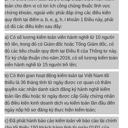
toán cho đơn vị có lợi ích công chúng thuộc lĩnh vực
chứng khoán, ngoài việc phải đáp ứng các điều kiện
quy định tại điểm a, b, e, g, h, i khoản 1 Điều này, phải
có đủ các điều kiện sau đây:
a) Có số lượng kiểm toán viên hành nghề từ 10 người
trở lên, trong đó có Giám đốc hoặc Tổng Giám đốc, có
đủ các tiêu chuẩn quy định tại Điều 8 của Thông tư này.
Từ kỳ chấp thuận cho năm 2016, có số lượng kiểm toán
viên hành nghề từ 15 người trở lên;
b) Có thời gian hoạt động kiểm toán tại Việt Nam tối
thiểu là 36 tháng tính từ ngày được cơ quan có thẩm
quyền xác nhận danh sách đăng ký hành nghề kiểm
toán lần đầu hoặc từ ngày được cấp Giấy chứng nhận
đủ điều kiện kinh doanh dịch vụ kiểm toán lần đầu đến
ngày nộp hồ sơ đăng ký thực hiện kiểm toán;
c) Đã phát hành báo cáo kiểm toán về báo cáo tài chính
cho tối thiểu 150 khách hàng tính từ ngày 01/01 của