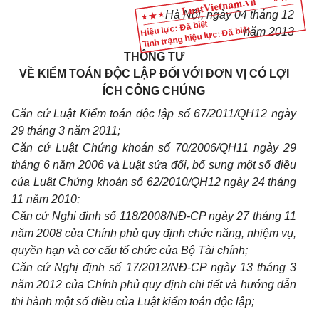
Hà Nội, ngày 04 tháng 12
Hiệu lực: Đã biết
Tình trạng hiệu lực: Đã biết
năm 2013
THÔNG TƯ
VỀ KIỂM TOÁN ĐỘC LẬP ĐỐI VỚI ĐƠN VỊ CÓ LỢI
ÍCH CÔNG CHÚNG
Căn cứ Luật Kiểm toán độc lập số 67/2011/QH12 ngày
29 tháng 3 năm 2011;
Căn cứ Luật Chứng khoán số 70/2006/QH11 ngày 29
tháng 6 năm 2006 và Luật sửa đổi, bổ sung một số điều
của Luật Chứng khoán số 62/2010/QH12 ngày 24 tháng
11 năm 2010;
Căn cứ Nghị định số 118/2008/NĐ-CP ngày 27 tháng 11
năm 2008 của Chính phủ quy định chức năng, nhiệm vụ,
quyền hạn và cơ cấu tổ chức của Bộ Tài chính;
Căn cứ Nghị định số 17/2012/NĐ-CP ngày 13 tháng 3
năm 2012 của Chính phủ quy định chi tiết và hướng dẫn
thi hành một số điều của Luật kiểm toán độc lập;