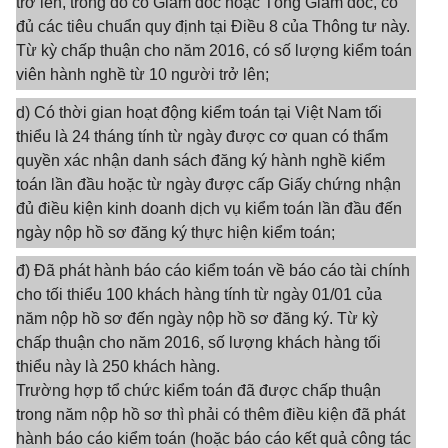
trở lên, trong đó có Giám đốc hoặc Tổng Giám đốc, có
đủ các tiêu chuẩn quy định tại Điều 8 của Thông tư này.
Từ kỳ chấp thuận cho năm 2016, có số lượng kiểm toán
viên hành nghề từ 10 người trở lên;
d) Có thời gian hoạt động kiểm toán tại Việt Nam tối
thiểu là 24 tháng tính từ ngày được cơ quan có thẩm
quyền xác nhận danh sách đăng ký hành nghề kiểm
toán lần đầu hoặc từ ngày được cấp Giấy chứng nhận
đủ điều kiện kinh doanh dịch vụ kiểm toán lần đầu đến
ngày nộp hồ sơ đăng ký thực hiện kiểm toán;
đ) Đã phát hành báo cáo kiểm toán về báo cáo tài chính
cho tối thiểu 100 khách hàng tính từ ngày 01/01 của
năm nộp hồ sơ đến ngày nộp hồ sơ đăng ký. Từ kỳ
chấp thuận cho năm 2016, số lượng khách hàng tối
thiểu này là 250 khách hàng.
Trường hợp tổ chức kiểm toán đã được chấp thuận
trong năm nộp hồ sơ thì phải có thêm điều kiện đã phát
hành báo cáo kiểm toán (hoặc báo cáo kết quả công tác