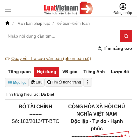
Đăng nhập
Văn bản pháp luật
Kế toán-Kiểm toán
Tìm nâng cao
👉
Quay về: Tra cứu văn bản (phiên bản cũ)
Tổng quan
Nội dung
VB gốc
Tiếng Anh
Lược đồ
Lưu
Tìm từ trong trang
Mục lục
Tình trạng hiệu lực:
Đã biết
BỘ TÀI CHÍNH
CỘNG HÒA XÃ HỘI CHỦ
--------
NGHĨA VIỆT NAM
Số: 183/2013/TT-BTC
Độc lập - Tự do - Hạnh
phúc
---------------------------------