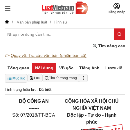
Đăng nhập
Văn bản pháp luật
Hình sự
Tìm nâng cao
👉
Quay về: Tra cứu văn bản (phiên bản cũ)
Tổng quan
Nội dung
VB gốc
Tiếng Anh
Lược đồ
Lưu
Tìm từ trong trang
Mục lục
Tình trạng hiệu lực:
Đã biết
BỘ CÔNG AN
CỘNG HÒA XÃ HỘI CHỦ
-------
NGHĨA VIỆT NAM
Số: 07/2018/TT-BCA
Độc lập - Tự do - Hạnh
phúc
---------------