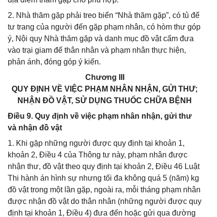
2. Nhà thăm gặp phải treo biển “Nhà thăm gặp”, có tủ để
tư trang của người đến gặp phạm nhân, có hòm thư góp
ý, Nội quy Nhà thăm gặp và danh mục đồ vật cấm đưa
vào trại giam để thân nhân và phạm nhân thực hiện,
phản ánh, đóng góp ý kiến.
Chương III
QUY ĐỊNH VỀ VIỆC PHẠM NHÂN NHẬN, GỬI THƯ;
NHẬN ĐỒ VẬT, SỬ DỤNG THUỐC CHỮA BỆNH
Điều 9. Quy định về việc phạm nhân nhận, gửi thư
và nhận đồ vật
1. Khi gặp những người được quy định tại khoản 1,
khoản 2, Điều 4 của Thông tư này, phạm nhân được
nhận thư, đồ vật theo quy định tại khoản 2, Điều 46 Luật
Thi hành án hình sự nhưng tối đa không quá 5 (năm) kg
đồ vật trong một lần gặp, ngoài ra, mỗi tháng phạm nhân
được nhận đồ vật do thân nhân (những người được quy
định tại khoản 1, Điều 4) đưa đến hoặc gửi qua đường