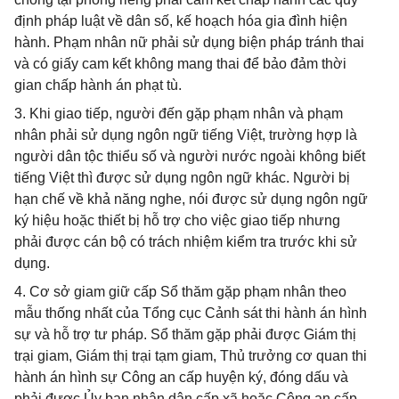
định pháp luật về dân số, kế hoạch hóa gia đình hiện
hành. Phạm nhân nữ phải sử dụng biện pháp tránh thai
và có giấy cam kết không mang thai để bảo đảm thời
gian chấp hành án phạt tù.
3. Khi giao tiếp, người đến gặp phạm nhân và phạm
nhân phải sử dụng ngôn ngữ tiếng Việt, trường hợp là
người dân tộc thiểu số và người nước ngoài không biết
tiếng Việt thì được sử dụng ngôn ngữ khác. Người bị
hạn chế về khả năng nghe, nói được sử dụng ngôn ngữ
ký hiệu hoặc thiết bị hỗ trợ cho việc giao tiếp nhưng
phải được cán bộ có trách nhiệm kiểm tra trước khi sử
dụng.
4. Cơ sở giam giữ cấp Sổ thăm gặp phạm nhân theo
mẫu thống nhất của Tổng cục Cảnh sát thi hành án hình
sự và hỗ trợ tư pháp. Sổ thăm gặp phải được Giám thị
trại giam, Giám thị trại tạm giam, Thủ trưởng cơ quan thi
hành án hình sự Công an cấp huyện ký, đóng dấu và
phải được Ủy ban nhân dân cấp xã hoặc Công an cấp