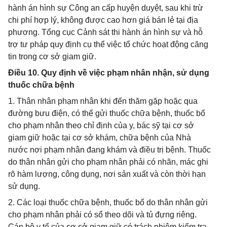
hành án hình sự Công an cấp huyện duyệt, sau khi trừ
chi phí hợp lý, không được cao hơn giá bán lẻ tại địa
phương. Tổng cục Cảnh sát thi hành án hình sự và hỗ
trợ tư pháp quy định cụ thể việc tổ chức hoạt động căng
tin trong cơ sở giam giữ.
Điều 10. Quy định về việc phạm nhân nhận, sử dụng
thuốc chữa bệnh
1. Thân nhân phạm nhân khi đến thăm gặp hoặc qua
đường bưu điện, có thể gửi thuốc chữa bệnh, thuốc bổ
cho phạm nhân theo chỉ định của y, bác sỹ tại cơ sở
giam giữ hoặc tại cơ sở khám, chữa bệnh của Nhà
nước nơi phạm nhân đang khám và điều trị bệnh. Thuốc
do thân nhân gửi cho phạm nhân phải có nhãn, mác ghi
rõ hàm lượng, công dụng, nơi sản xuất và còn thời hạn
sử dụng.
2. Các loại thuốc chữa bệnh, thuốc bổ do thân nhân gửi
cho phạm nhân phải có sổ theo dõi và tủ đựng riêng.
Cán bộ y tế của cơ sở giam giữ có trách nhiệm kiểm tra,