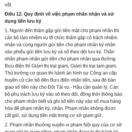
vật.
Điều 12. Quy định về việc phạm nhân nhận và sử
dụng tiền lưu ký
1. Người đến thăm gặp gửi tiền mặt cho phạm nhân thì
cán bộ làm nhiệm vụ tổ chức thăm gặp có trách nhiệm
nhận và cùng người gửi tiền cho phạm nhân ký nhận
vào phiếu gửi tiền lưu ký và sổ theo dõi lưu ký. Thân
nhân phạm nhân gửi tiền cho phạm nhân qua đường
Bưu điện thì Giám thị trại giam, Giám thị trại tạm giam,
Thủ trưởng cơ quan thi hành án hình sự Công an cấp
huyện cử cán bộ đến Bưu điện nhận tiền, sau đó bàn
giao số tiền này cho Đội Tài vụ - Hậu cần quản lý. Cán
bộ phụ trách lưu ký vào sổ theo dõi, đồng thời thông báo
cho phạm nhân biết và ghi số tiền này vào sổ mua hàng
hóa để phạm nhân ký, nhận. Phạm nhân không được
cất giữ, sử dụng tiền mặt trong cơ sở giam giữ.
2. Phạm nhân thường xuyên vi phạm Nội quy của cơ sở
giam giữ bị giam riêng, phạm nhân đang bị thi hành kỷ