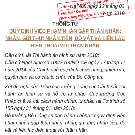
Hà Nội, ngày 12 tháng 02
Hiệu lực: Đã biết
Tình trạng hiệu lực: Đã biết
năm 2018
THÔNG TƯ
QUY ĐỊNH VIỆC PHẠM NHÂN GẶP THÂN NHÂN;
NHẬN, GỬI THƯ; NHẬN TIỀN, ĐỒ VẬT VÀ LIÊN LẠC
ĐIỆN THOẠI VỚI THÂN NHÂN
Căn cứ Luật Thi hành án hình sự năm 2010;
Căn cứ Nghị định số 106/2014/NĐ-CP ngày 17 tháng 11
năm 2014 của Chính phủ quy định chức năng, nhiệm vụ,
quyền hạn và cơ cấu tổ chức của Bộ Công an;
Xét đề nghị của Tổng cục trưởng Tổng cục Cảnh s
á
t Thi
hành án hình sự và hỗ trợ tư pháp, Cục trưởng Cục
Pháp chế và cải cách hành chính, tư pháp tại Tờ trình số
155 ngày 31 tháng 01 năm 2018;
Bộ trưởng Bộ Công an ban hành Thông tư quy định việc
phạm nhân gặp thân nhân; nhận, gửi thư; nhận tiền, đồ
vật và liên lạc điện thoại với thân nhân.