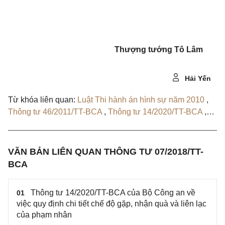
Thượng t
ướ
ng Tô L
â
m
Hải Yến
Từ khóa liên quan:
Luật Thi hành án hình sự năm 2010
,
Thông tư 46/2011/TT-BCA
,
Thông tư 14/2020/TT-BCA
,
Quyết định 9035/QĐ-BCA
,
Quyết định 721/QĐ-BCA
VĂN BẢN LIÊN QUAN THÔNG TƯ 07/2018/TT-
BCA
Thông tư 14/2020/TT-BCA của Bộ Công an về
01
việc quy định chi tiết chế độ gặp, nhận quà và liên lạc
của phạm nhân