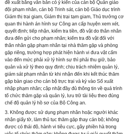
đề xuất bằng văn bản có ý kiến của cán bộ Quản giáo
đội phạm nhân, cán bộ Trinh sát, cán bộ Giáo dục trình
Giám thị trại giam, Giám thị trại tạm giam, Thủ trưởng cơ
quan thi hành án hình sự Công an cấp huyện xem xét,
quyết định; tiếp nhận, kiểm tra tiền, đồ vật do thân nhân
đưa đến gửi cho phạm nhân; kiểm tra đồ vật đối với
thân nhân gặp phạm nhân tại nhà thăm gặp và phòng
gặp riêng, trường hợp phát hiện hành vi đưa vật cấm
vào đến mức phải xử lý hình sự thì phải thu giữ, bảo
quản và xử lý theo quy định; chịu trách nhiệm quản lý,
giám sát phạm nhân từ khi nhận đến khi kết thúc thăm
gặp bàn giao cho cán bộ trực trại và ký vào Sổ xuất
nhập phạm nhân; cập nhật đầy đủ thông tin về quá trình
tổ chức thăm gặp và quản lý, lưu trữ tài liệu theo đúng
chế độ quản lý hồ sơ của Bộ Công an.
3. Không được sử dụng phạm nhân hoặc người khác
nhận giấy tờ, làm thủ tục thăm gặp thay cán bộ; không
được có thái độ, hành vi tiêu cực, gây phiền hà trong
việc tổ chức thăm gặp; không được tự ý giải quyết thăm