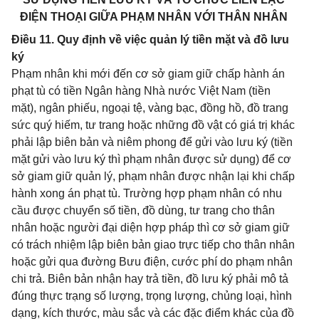
ĐIỆN THOẠI GIỮA PHẠM NHÂN VỚI THÂN NHÂN
Điều 11. Quy định về việc quản lý tiền mặt và đồ lưu
ký
Phạm nhân khi mới đến cơ sở giam giữ chấp hành án
phạt tù có tiền Ngân hàng Nhà nước Việt Nam (tiền
mặt), ngân phiếu, ngoại tệ, vàng bạc, đồng hồ, đồ trang
sức quý hiếm, tư trang hoặc những đồ vật có giá trị khác
phải lập biên bản và niêm phong để gửi vào lưu ký (tiền
mặt gửi vào lưu ký thì phạm nhân được sử dụng) để cơ
sở giam giữ quản lý, phạm nhân được nhận lại khi chấp
hành xong án phạt tù. Trường hợp phạm nhân có nhu
cầu được chuyển số tiền, đồ dùng, tư trang cho thân
nhân hoặc người đại diện hợp pháp thì cơ sở giam giữ
có trách nhiệm lập biên bản giao trực tiếp cho thân nhân
hoặc gửi qua đường Bưu điện, cước phí do phạm nhân
chi trả. Biên bản nhận hay trả tiền, đồ lưu ký phải mô tả
đúng thực trạng số lượng, trọng lượng, chủng loại, hình
dạng, kích thước, màu sắc và các đặc điểm khác của đồ