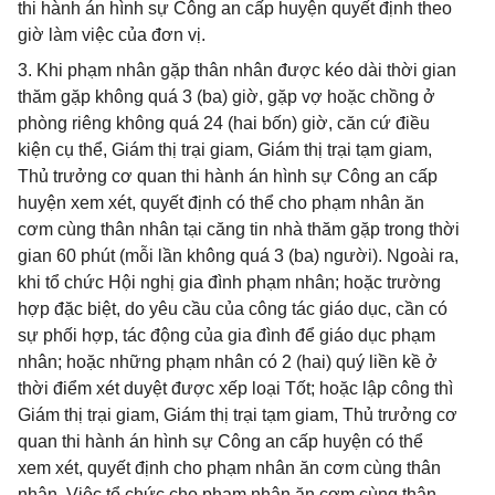
thi hành án hình sự Công an cấp huyện quyết định theo
giờ làm việc của đơn vị.
3. Khi phạm nhân gặp thân nhân được kéo dài thời gian
thăm gặp không quá 3 (ba) giờ, gặp vợ hoặc chồng ở
phòng riêng không quá 24 (hai bốn) giờ, căn cứ điều
kiện cụ thể, Giám thị trại giam, Giám thị trại tạm giam,
Thủ trưởng cơ quan thi hành án hình sự Công an cấp
huyện xem xét, quyết định có thể cho phạm nhân ăn
cơm cùng thân nhân tại căng tin nhà thăm gặp trong thời
gian 60 phút (mỗi lần không quá 3 (ba) người). Ngoài ra,
khi tổ chức Hội nghị gia đình phạm nhân; hoặc trường
hợp đặc biệt, do yêu cầu của công tác giáo dục, cần có
sự phối hợp, tác động của gia đình để giáo dục phạm
nhân; hoặc những phạm nhân có 2 (hai) quý liền kề ở
thời điểm xét duyệt được xếp loại Tốt; hoặc lập công thì
Giám thị trại giam, Giám thị trại tạm giam, Thủ trưởng cơ
quan thi hành án hình sự Công an cấp huyện có thể
xem xét, quyết định cho phạm nhân ăn cơm cùng thân
nhân. Việc tổ chức cho phạm nhân ăn cơm cùng thân