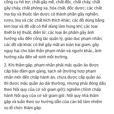
công cụ hỗ trợ; chất gây mê, chất độc, chất cháy, chất
gây cháy, chất phóng xạ, hóa chất, độc dược; các chất
ma túy và thuốc tân dược có thành phần gây nghiện;
rượu, bia và các chất kích thích khác; các đồ dùng bằng
kim loại và đồ vật có thể dùng làm hung khí; các loại
thiết bị kỹ thuật, điện tử; các loại ấn phẩm gây ảnh
hưởng xấu đến công tác quản lý, giáo dục phạm nhân;
các đồ vật khác có thể gây mất an toàn trại giam, gây
nguy hại cho bản thân phạm nhân và người khác, ảnh
hưởng xấu đến vệ sinh môi trường.
2. Khi thăm gặp, phạm nhân phải mặc quần áo được
cấp bảo đảm gọn gàng, sạch sẽ (trường hợp phạm
nhân mới đến chấp hành án, chưa được cấp quần áo
thì được mặc quần áo dài thường, nhưng phải đóng dấu
theo Nội quy của cơ sở giam giữ); nghiêm chỉnh chấp
hành Nội quy của cơ sở giam giữ, Nội quy nhà thăm
gặp và tuân theo sự hướng dẫn của cán bộ làm nhiệm
vụ tổ chức thăm gặp.