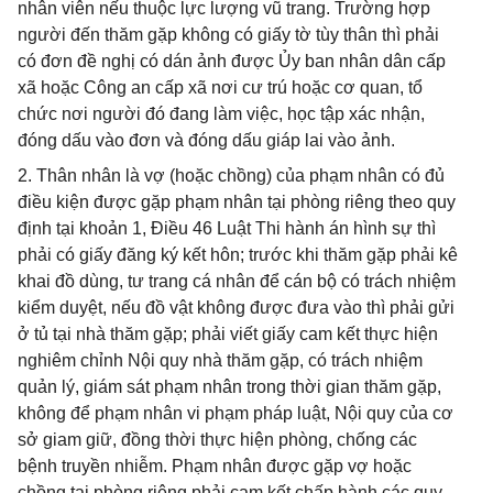
nhân viên nếu thuộc lực lượng vũ trang. Trường hợp
người đến thăm gặp không có giấy tờ tùy thân thì phải
có đơn đề nghị có dán ảnh được Ủy ban nhân dân cấp
xã hoặc Công an cấp xã nơi cư trú hoặc cơ quan, tổ
chức nơi người đó đang làm việc, học tập xác nhận,
đóng dấu vào đơn và đóng dấu giáp lai vào ảnh.
2. Thân nhân là vợ (hoặc chồng) của phạm nhân có đủ
điều kiện được gặp phạm nhân tại phòng riêng theo quy
định tại khoản 1, Điều 46 Luật Thi hành án hình sự thì
phải có giấy đăng ký kết hôn; trước khi thăm gặp phải kê
khai đồ dùng, tư trang cá nhân để cán bộ có trách nhiệm
kiểm duyệt, nếu đồ vật không được đưa vào thì phải gửi
ở tủ tại nhà thăm gặp; phải viết giấy cam kết thực hiện
nghiêm chỉnh Nội quy nhà thăm gặp, có trách nhiệm
quản lý, giám sát phạm nhân trong thời gian thăm gặp,
không để phạm nhân vi phạm pháp luật, Nội quy của cơ
sở giam giữ, đồng thời thực hiện phòng, chống các
bệnh truyền nhiễm. Phạm nhân được gặp vợ hoặc
chồng tại phòng riêng phải cam kết chấp hành các quy