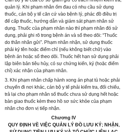
quản lý. Khi phạm nhân ốm đau có nhu cầu sử dụng
thuốc, cán bộ y tế căn cứ vào bệnh lý, phác đồ điều trị
để cấp thuốc, hướng dẫn và giám sát phạm nhân sử
dụng. Thuốc của phạm nhân nào thì phạm nhân đó sử
dụng, phải ghi rõ trong bệnh án và sổ theo dõi: “Thuốc
do thân nhân gửi”. Phạm nhân nhận, sử dụng thuốc
phải ký tên hoặc điểm chỉ (nếu không biết chữ) vào
bệnh án hoặc sổ theo dõi. Thuốc hết hạn sử dụng phải
lập biên bản tiêu hủy, có sự chứng kiến, ký (hoặc điểm
chỉ) xác nhận của phạm nhân.
3. Khi phạm nhân chấp hành xong án phạt tù hoặc phải
chuyển đi nơi khác, cán bộ y tế phải kiểm tra, đối chiếu,
trả lại cho phạm nhân số thuốc chưa sử dụng hết hoặc
bàn giao thuốc kèm theo hồ sơ sức khỏe của phạm
nhân cho đơn vị tiếp nhận.
Chương IV
QUY ĐỊNH VỀ VIỆC QUẢN LÝ ĐỒ LƯU KÝ; NHẬN,
SỬ DỤNG TIỀN LƯU KÝ VÀ TỔ CHỨC LIÊN LẠC