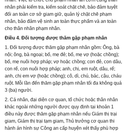
nhân phải kiểm tra, kiểm soát chặt chẽ, bảo đảm tuyệt
đối an toàn cơ sở giam giữ, quản lý chặt chẽ phạm
nhân, bảo đảm vệ sinh an toàn thực phẩm và an toàn
cho thân nhân phạm nhân.
Điều 4. Đối tượng được thăm gặp phạm nhân
1. Đối tượng được thăm gặp phạm nhân gồm: Ông, bà
nội; ông, bà ngoại; bố, mẹ đẻ; bố, mẹ vợ (hoặc chồng);
bố, mẹ nuôi hợp pháp; vợ hoặc chồng; con đẻ, con dâu,
con rể, con nuôi hợp pháp; anh, chị, em ruột, dâu, rể;
anh, chị em vợ (hoặc chồng); cô, dì, chú, bác, cậu, cháu
ruột. Mỗi lần đến thăm gặp phạm nhân tối đa không quá
3 (ba) người.
2. Cá nhân, đại diện cơ quan, tổ chức hoặc thân nhân
khác ngoài những người được quy định tại khoản 1
điều này được thăm gặp phạm nhân nếu Giám thị trại
giam, Giám thị trại tạm giam, Thủ trưởng cơ quan thi
hành án hình sự Công an cấp huyện xét thấy phù hợp