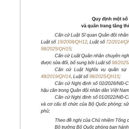
Quy định một số 
và quân trang tăng t
Căn cứ Luật Sĩ quan Quân đội nhân
Luật số
19/2008/QH12
, Luật số
72/2014/Q
98/2025/QH15
;
Căn cứ Luật Quân nhân chuyên ngh
được sửa đổi, bổ sung bởi Luật số
98/202
Căn cứ Luật Nghĩa vụ quân sự
48/2019/QH14
, Luật số
98/2025/QH15
;
Căn cứ Nghị định số 02/2026/NĐ-CP
hậu cần trong Quân đội nhân dân Việt Nam
Căn cứ Nghị định số 01/2022/NĐ-C
và cơ cấu tổ chức của Bộ Quốc phòng; sử
phủ;
Theo đề nghị của Chủ nhiệm Tổng cụ
Bộ trưởng Bộ Quốc phòng ban hành T