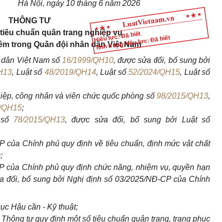
Hà Nội, ngày 10 tháng 6 năm 2026
THÔNG TƯ
tiêu chuẩn quân trang nghiệp vụ
Hiệu lực: Đã biết
Tình trạng hiệu lực: Đã biết
hêm trong Quân đội nhân dân Việt Nam
 dân Việt Nam số
16/1999/QH10
, được sửa đổi, bổ sung bởi
H13
, Luật số
48/2019/QH14
, Luật số
52/2024/QH15
, Luật số
iệp, công nhân và viên chức quốc phòng số
98/2015/QH13
,
5/QH15
;
 số
78/2015/QH13
, được sửa đổi, bổ sung bởi Luật số
 của Chính phủ quy định về tiêu chuẩn, định mức vật chất
;
P của Chính phủ quy định chức năng, nhiệm vụ, quyền hạn
a đổi, bổ sung bởi Nghị định số 03/2025/NĐ-CP của Chính
c Hậu cần - Kỹ thuật;
hông tư quy định một số tiêu chuẩn quân trang, trang phục