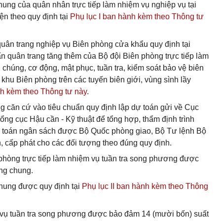
hung của quân nhân trực tiếp làm nhiệm vụ nghiệp vụ tại
ện theo quy định tại
Phụ lục I ban hành kèm theo Thông tư
uân trang nghiệp vụ Biên phòng cửa khẩu quy định tại
 quân trang tăng thêm của Bộ đội Biên phòng trực tiếp làm
chúng, cơ động, mật phục, tuần tra, kiểm soát bảo vệ biên
 khu Biên phòng trên các tuyến biên giới, vùng sình lầy
h kèm theo Thông tư này
.
 căn cứ vào tiêu chuẩn quy định lập dự toán gửi về Cục
g cục Hậu cần - Kỹ thuật để tổng hợp, thẩm định trình
 toán ngân sách được Bộ Quốc phòng giao, Bộ Tư lệnh Bộ
, cấp phát cho các đối tượng theo đúng quy định.
phòng trực tiếp làm nhiệm vụ tuần tra song phương được
ng chung.
chung được quy định tại
Phụ lục II ban hành kèm theo Thông
 vụ tuần tra song phương được bảo đảm 14 (mười bốn) suất