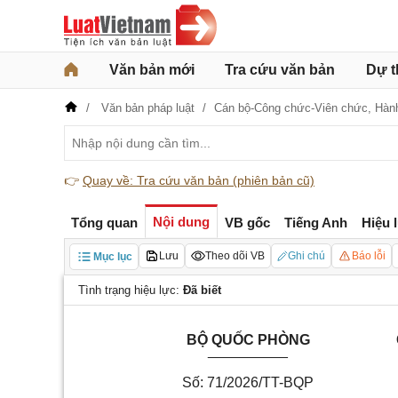
Văn bản mới
Tra cứu văn bản
Dự t
Văn bản pháp luật
Cán bộ-Công chức-Viên chức,
Hàn
👉
Quay về: Tra cứu văn bản (phiên bản cũ)
Nội dung
Tổng quan
VB gốc
Tiếng Anh
Hiệu 
Lưu
Theo dõi VB
Ghi chú
Báo lỗi
Mục lục
Tình trạng hiệu lực:
Đã biết
BỘ QUỐC PHÒNG
__________
Số: 71/2026/TT-BQP