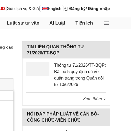
|
|
192
Gói dịch vụ & Giá
English
Đăng ký
/ Đăng nhập
Luật sư tư vấn
AI Luật
Tiện ích
TIN LIÊN QUAN THÔNG TƯ
ng cao
71/2026/TT-BQP
Thông tư 71/2026/TT-BQP:
Bãi bỏ 5 quy định cũ về
quân trang trong Quân đội
từ 10/6/2026
Xem thêm
HỎI ĐÁP PHÁP LUẬT VỀ CÁN BỘ-
CÔNG CHỨC-VIÊN CHỨC