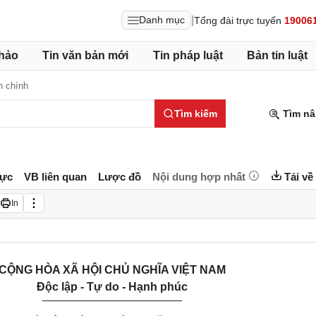
|
Danh mục
Tổng đài trực tuyến
19006
hảo
Tin văn bản mới
Tin pháp luật
Bản tin luật
h chính
Tìm kiếm
Tìm nâ
lực
VB liên quan
Lược đồ
Nội dung hợp nhất
Tải về
In
CỘNG HÒA XÃ HỘI CHỦ NGHĨA VIỆT NAM
Độc lập - Tự do - Hạnh phúc
______________________