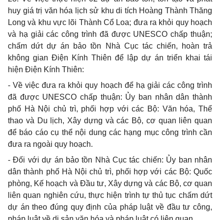
huy giá trị văn hóa lịch sử khu di tích Hoàng Thành Thăng
Long và khu vực lõi Thành Cổ Loa; đưa ra khỏi quy hoạch
và hạ giải các công trình đã được UNESCO chấp thuận;
chấm dứt dự án bảo tồn Nhà Cục tác chiến, hoàn trả
không gian Điện Kính Thiên để lập dự án triển khai tái
hiện Điện Kính Thiên:
- Về việc đưa ra khỏi quy hoạch để hạ giải các công trình
đã được UNESCO chấp thuận: Ủy ban nhân dân thành
phố Hà Nội chủ trì, phối hợp với các Bộ: Văn hóa, Thể
thao và Du lịch, Xây dựng và các Bộ, cơ quan liên quan
để báo cáo cụ thể nội dung các hạng mục công trình cần
đưa ra ngoài quy hoạch.
- Đối với dự án bảo tồn Nhà Cục tác chiến: Ủy ban nhân
dân thành phố Hà Nội chủ trì, phối hợp với các Bộ: Quốc
phòng, Kế hoạch và Đầu tư, Xây dựng và các Bộ, cơ quan
liên quan nghiên cứu, thực hiện trình tự thủ tục chấm dứt
dự án theo đúng quy định của pháp luật về đầu tư công,
pháp luật về di sản văn hóa và pháp luật có liên quan.