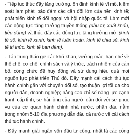
- Tiếp tục thúc đẩy tăng trưởng, ổn định kinh tế vĩ mô, kiểm
soát lạm phát, bảo đảm các cân đối lớn của nền kinh tế;
phát triển kinh tế đối ngoại và hội nhập quốc tế. Làm mới
các động lực tăng trưởng truyền thống
(đầu tư, xuất khẩu,
tiêu dùng)
và thúc đẩy các động lực tăng trưởng mới
(kinh
tế số, kinh tế xanh, kinh tế tuần hoàn, kinh tế chia sẻ, kinh
tế tri thức, kinh tế ban đêm).
- Tập trung tháo gỡ các khó khăn, vướng mắc, hạn chế về
thể chế, cơ chế, chính sách và ý thức, trách nhiệm của cán
bộ, công chức để huy động và sử dụng hiệu quả mọi
nguồn lực phát triển Thủ đô. Đẩy mạnh cải cách thủ tục
hành chính gắn với chuyển đổi số, tạo thuận lợi tối đa cho
người dân, doanh nghiệp; nâng cao chỉ số năng lực cạnh
tranh cấp tỉnh, sự hài lòng của người dân đối với sự phục
vụ của cơ quan hành chính nhà nước, phấn đấu nằm
trong nhóm 5-10 địa phương dẫn đầu cả nước về cải cách
thủ tục hành chính.
- Đẩy mạnh giải ngân vốn đầu tư công, nhất là các công