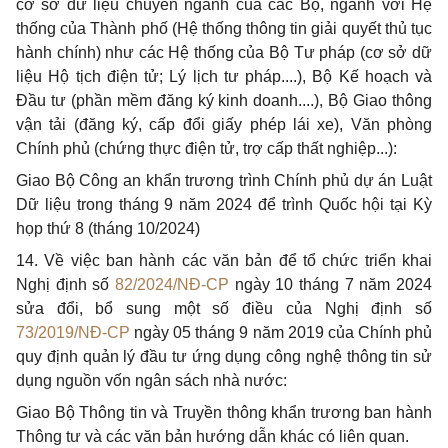
cơ sở dữ liệu chuyên ngành của các Bộ, ngành với Hệ
thống của Thành phố (Hệ thống thông tin giải quyết thủ tục
hành chính) như các Hệ thống của Bộ Tư pháp (cơ sở dữ
liệu Hộ tịch điện tử; Lý lịch tư pháp....), Bộ Kế hoạch và
Đầu tư (phần mềm đăng ký kinh doanh....), Bộ Giao thông
vận tải (đăng ký, cấp đổi giấy phép lái xe), Văn phòng
Chính phủ (chứng thực điện tử, trợ cấp thất nghiệp...):
Giao Bộ Công an khẩn trương trình Chính phủ dự án Luật
Dữ liệu trong tháng 9 năm 2024 để trình Quốc hội tại Kỳ
họp thứ 8 (tháng 10/2024)
14. Về việc ban hành các văn bản để tổ chức triển khai
Nghị định số
82/2024/NĐ-CP
ngày 10 tháng 7 năm 2024
sửa đổi, bổ sung một số điều của Nghị định số
73/2019/NĐ-CP
ngày 05 tháng 9 năm 2019 của Chính phủ
quy định quản lý đầu tư ứng dụng công nghệ thông tin sử
dụng nguồn vốn ngân sách nhà nước:
Giao Bộ Thông tin và Truyền thông khẩn trương ban hành
Thông tư và các văn bản hướng dẫn khác có liên quan.