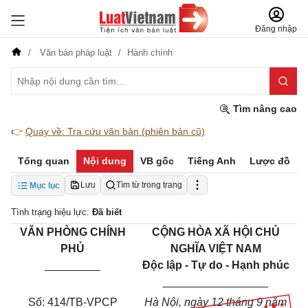
Đăng nhập
Văn bản pháp luật
Hành chính
Tìm nâng cao
👉
Quay về: Tra cứu văn bản (phiên bản cũ)
Tổng quan
Nội dung
VB gốc
Tiếng Anh
Lược đồ
Lưu
Tìm từ trong trang
Mục lục
Tình trạng hiệu lực:
Đã biết
VĂN PHÒNG CHÍNH
CỘNG HÒA XÃ HỘI CHỦ
PHỦ
NGHĨA VIỆT NAM
_________
Độc lập - Tự do - Hạnh phúc
_________________
Số: 414/TB-VPCP
Hà Nội, ngày 12 tháng 9 năm