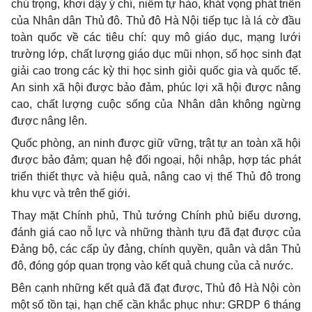
chú trọng, khơi dậy ý chí, niềm tự hào, khát vọng phát triển
của Nhân dân Thủ đô. Thủ đô Hà Nội tiếp tục là lá cờ đầu
toàn quốc về các tiêu chí: quy mô giáo dục, mạng lưới
trường lớp, chất lượng giáo dục mũi nhọn, số học sinh đạt
giải cao trong các kỳ thi học sinh giỏi quốc gia và quốc tế.
An sinh xã hội được bảo đảm, phúc lợi xã hội được nâng
cao, chất lượng cuộc sống của Nhân dân không ngừng
được nâng lên.
Quốc phòng, an ninh được giữ vững, trật tự an toàn xã hội
được bảo đảm; quan hệ đối ngoại, hội nhập, hợp tác phát
triển thiết thực và hiệu quả, nâng cao vị thế Thủ đô trong
khu vực và trên thế giới.
Thay mặt Chính phủ, Thủ tướng Chính phủ biểu dương,
đánh giá cao nỗ lực và những thành tựu đã đạt được của
Đảng bộ, các cấp ủy đảng, chính quyền, quân và dân Thủ
đô, đóng góp quan trọng vào kết quả chung của cả nước.
Bên cạnh những kết quả đã đạt được, Thủ đô Hà Nội còn
một số tồn tại, hạn chế cần khắc phục như: GRDP 6 tháng