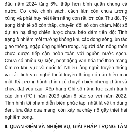
đầu năm 2024 tăng 6%, thấp hơn bình quân chung cả
nước. Cơ chế, chính sách, cách làm còn chưa tương
xứng và phát huy hết tiềm năng còn rất lớn của Thủ đô. Tỷ
trọng kinh tế số còn thấp, chuyển đổi số còn chậm. Một số
dự án hạ tầng chiến lược chưa bảo đảm tiến độ: Tình
trạng ô nhiễm môi trường không khí, các dòng sông, ùn tắc
giao thông, ngập úng nghiêm trọng. Người dân nông thôn
chưa được tiếp cận hoàn toàn với nguồn nước sạch.
Chưa có nhiều sự kiện, hoạt động văn hóa thể thao mang
tầm cỡ khu vực và quốc tế. Nhiều làng nghề truyền thống
và các lĩnh vực nghệ thuật truyền thống có dấu hiệu mai
một. Kỷ cương hành chính có chuyển biến nhưng chậm và
chưa đạt yêu cầu. Xếp hạng Chỉ số năng lực cạnh tranh
cấp tỉnh (PCI) năm 2023 giảm 8 bậc so với năm 2022.
Tình hình tội phạm diễn biến phức tạp, nhất là về tín dụng
đen, lừa đảo qua mạng; còn xảy ra cháy nổ gây thiệt hại
nghiêm trọng...
II. QUAN ĐIỂM VÀ NHIỆM VỤ, GIẢI PHÁP TRỌNG TÂM