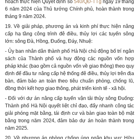
hoạch thực hiện Quyết định số
540/QĐ-TTg
ngày 19 tháng
6 năm 2024 của Thủ tướng Chính phủ, hoàn thành trong
tháng 9 năm 2024.
19. Về giải pháp, phương án và kinh phí thực hiện nâng
cấp hạ tầng công trình đê điều, thủy lợi các tuyến sông
lớn: sông Đà, Hồng, Đuống, Đáy, Nhuệ:
- Ủy ban nhân dân thành phố Hà Nội chủ động bố trí ngân
sách của Thành phố và huy động các nguồn vốn hợp
pháp khác (bao gồm cả nguồn vốn về giao thông) theo quy
định để đầu tư nâng cấp hệ thống đê điều, thủy lợi trên địa
bàn, đảm bảo an toàn theo tiêu chuẩn phòng, chống lũ,
đồng thời kết hợp giao thông, phát triển kinh tế - xã hội.
- Đối với dự án nâng cấp tuyến vận tải thủy sông Đuống:
Thành phố Hà Nội quyết liệt chỉ đạo, đẩy nhanh công tác
giải phóng mặt bằng, tái định cư và bàn giao toàn bộ mặt
bằng trong năm 2024, đảm bảo dự án hoàn thành trong
năm 2025.
20. Về phương án phòng chống úng ngập khu vực Hữu