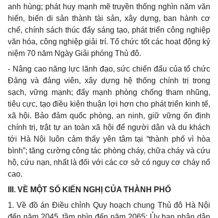
anh hùng; phát huy mạnh mẽ truyền thống nghìn năm văn
hiến, biến di sản thành tài sản, xây dựng, ban hành cơ
chế, chính sách thúc đẩy sáng tạo, phát triển công nghiệp
văn hóa, công nghiệp giải trí. Tổ chức tốt các hoạt động kỷ
niệm 70 năm Ngày Giải phóng Thủ đô.
- Nâng cao năng lực lãnh đạo, sức chiến đấu của tổ chức
Đảng và đảng viên, xây dựng hệ thống chính trị trong
sạch, vững mạnh; đẩy mạnh phòng chống tham nhũng,
tiêu cực, tạo điều kiện thuận lợi hơn cho phát triển kinh tế,
xã hội. Bảo đảm quốc phòng, an ninh, giữ vững ổn định
chính trị, trật tự an toàn xã hội để người dân và du khách
tới Hà Nội luôn cảm thấy yên tâm tại “thành phố vì hòa
bình”; tăng cường công tác phòng cháy, chữa cháy và cứu
hộ, cứu nạn, nhất là đối với các cơ sở có nguy cơ cháy nổ
cao.
III. VỀ MỘT SỐ KIẾN NGHỊ CỦA THÀNH PHỐ
1. Về đồ án Điều chỉnh Quy hoạch chung Thủ đô Hà Nội
đến năm 2045, tầm nhìn đến năm 2065: Ủy ban nhân dân