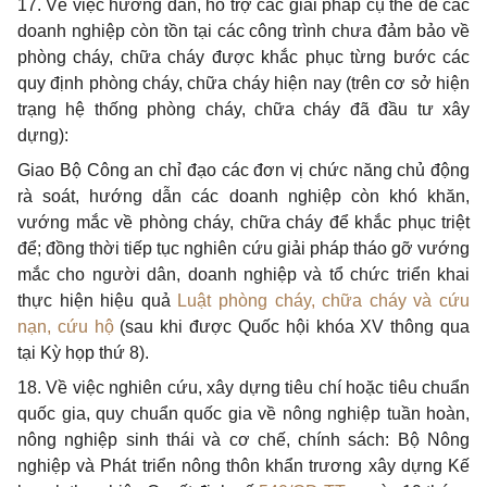
17. Về việc hướng dẫn, hỗ trợ các giải pháp cụ thể để các
doanh nghiệp còn tồn tại các công trình chưa đảm bảo về
phòng cháy, chữa cháy được khắc phục từng bước các
quy định phòng cháy, chữa cháy hiện nay (trên cơ sở hiện
trạng hệ thống phòng cháy, chữa cháy đã đầu tư xây
dựng):
Giao Bộ Công an chỉ đạo các đơn vị chức năng chủ động
rà soát, hướng dẫn các doanh nghiệp còn khó khăn,
vướng mắc về phòng cháy, chữa cháy để khắc phục triệt
để; đồng thời tiếp tục nghiên cứu giải pháp tháo gỡ vướng
mắc cho người dân, doanh nghiệp và tổ chức triển khai
thực hiện hiệu quả
Luật phòng cháy, chữa cháy và cứu
nạn, cứu hộ
(sau khi được Quốc hội khóa XV thông qua
tại Kỳ họp thứ 8).
18. Về việc nghiên cứu, xây dựng tiêu chí hoặc tiêu chuẩn
quốc gia, quy chuẩn quốc gia về nông nghiệp tuần hoàn,
nông nghiệp sinh thái và cơ chế, chính sách: Bộ Nông
nghiệp và Phát triển nông thôn khẩn trương xây dựng Kế