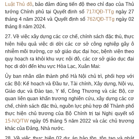
Luật Thủ đô
, bảo đảm đúng tiến độ theo chỉ đạo của Thủ
tướng Chính phủ tại Quyết định số
717/QĐ-TTg
ngày 27
tháng 4 năm 2024 và Quyết định số
762/QĐ-TTg
ngày 02
tháng 8 năm 2024.
27. Về việc xây dựng các cơ chế, chính sách đặc thù, thực
hiện hiệu quả việc di dời các cơ sở công nghiệp gây ô
nhiễm môi trường, cơ sở giáo dục đại học, bệnh viện theo
quy hoạch ra khỏi khu vực nội đô, các cơ sở giáo dục đại
học di dời đến khu vực Hòa Lạc, Xuân Mai:
Ủy ban nhân dân thành phố Hà Nội chủ trì, phối hợp với
các Bộ: Kế hoạch và Đầu tư, Tài chính, Xây dựng, Nội vụ,
Giáo dục và Đào tạo, Y tế, Công Thương và các Bộ, cơ
quan liên quan khẩn trương nghiên cứu, xây dựng các cơ
chế, chính sách đặc thù, nguồn lực phù hợp để Thành phố
thực hiện chủ trương của Bộ Chính trị tại Nghị quyết số
15-NQ/TW
ngày 05 tháng 5 năm 2022 và các chủ trương
khác của Đảng, Nhà nước.
28. Về việc thực hiện 02 dự án bảo tồn, tôn tạo và phát