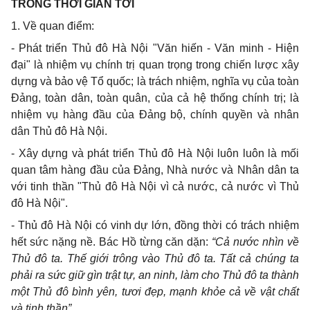
TRONG THỜI GIAN TỚI
1. Về quan điểm:
- Phát triển Thủ đô Hà Nội "Văn hiến - Văn minh - Hiện
đại" là nhiệm vụ chính trị quan trọng trong chiến lược xây
dựng và bảo vệ Tổ quốc; là trách nhiệm, nghĩa vụ của toàn
Đảng, toàn dân, toàn quân, của cả hệ thống chính trị; là
nhiệm vụ hàng đầu của Đảng bộ, chính quyền và nhân
dân Thủ đô Hà Nội.
- Xây dựng và phát triển Thủ đô Hà Nội luôn luôn là mối
quan tâm hàng đầu của Đảng, Nhà nước và Nhân dân ta
với tinh thần "Thủ đô Hà Nội vì cả nước, cả nước vì Thủ
đô Hà Nội".
- Thủ đô Hà Nội có vinh dự lớn, đồng thời có trách nhiệm
hết sức nặng nề. Bác Hồ từng căn dặn:
“Cả nước nhìn về
Thủ đô ta. Thế giới trông vào Thủ đô ta. Tất cả chúng ta
phải ra sức giữ gìn trật tự, an ninh, làm cho Thủ đô ta thành
một Thủ đô bình yên, tươi đẹp, mạnh khỏe cả về vật chất
và tinh thần”.