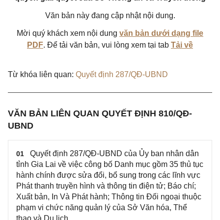
Văn bản này đang cập nhật nội dung.
Mời quý khách xem nội dung
văn bản dưới dạng file
PDF
. Để tải văn bản, vui lòng xem tại tab
Tải về
Từ khóa liên quan:
Quyết định 287/QĐ-UBND
VĂN BẢN LIÊN QUAN QUYẾT ĐỊNH 810/QĐ-
UBND
Quyết định 287/QĐ-UBND của Ủy ban nhân dân
01
tỉnh Gia Lai về việc công bố Danh mục gồm 35 thủ tục
hành chính được sửa đổi, bổ sung trong các lĩnh vực
Phát thanh truyền hình và thông tin điện tử; Báo chí;
Xuất bản, In Và Phát hành; Thông tin Đối ngoại thuộc
phạm vi chức năng quản lý của Sở Văn hóa, Thể
thao và Du lịch