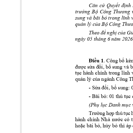
Quy
nh 
Căn 
cứ
ết 
đị
ng
B
trưở
ộ
Công 
Thương 
sung và bãi b
ỏ
trong lĩnh 
qu
n lý c
a B
ả
ủ
ộ
Công Thư
ngh
c
Theo 
đề
ị
ủa 
Gi
ngày 
05
 th
áng 6 
20
26
năm 
. Công 
b
kè
Điều 
1
ố
c 
s
i, b
sung 
và b
đư
ợ
ửa đ
ổ
ổ
t
c hành 
chính trong 
ụ
lĩnh 
qu
n lý c
a 
ngành 
ả
ủ
Công 
T
- S
i, b
 sung: 
ửa đổ
ổ
- Bãi b
: 
0
1 th
 t
c 
ỏ
ủ
ụ
(Ph
 l
c Danh 
m
c 
ụ
ụ
ụ
ng 
h
p 
th
t
c 
Trườ
ợ
ủ
ụ
c 
có 
hành 
chính 
Nhà 
nư
ớ
ho
c bãi 
b
, h
y b
 thì áp
ặ
ỏ
ủ
ỏ