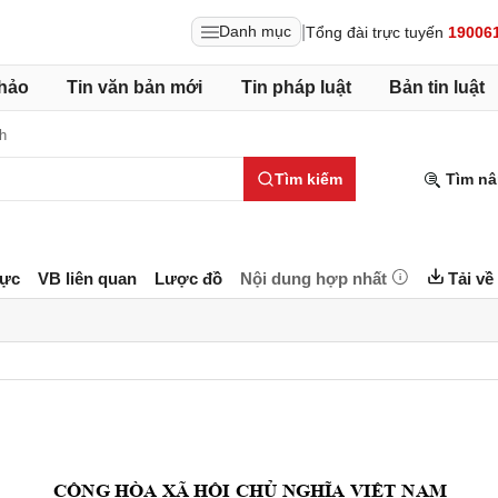
|
Danh mục
Tổng đài trực tuyến
19006
hảo
Tin văn bản mới
Tin pháp luật
Bản tin luật
h
Tìm kiếm
Tìm nâ
lực
VB liên quan
Lược đồ
Nội dung hợp nhất
Tải về
NAM
CỘNG HÒA XÃ HỘI
 CHỦ NGHĨA VIỆT