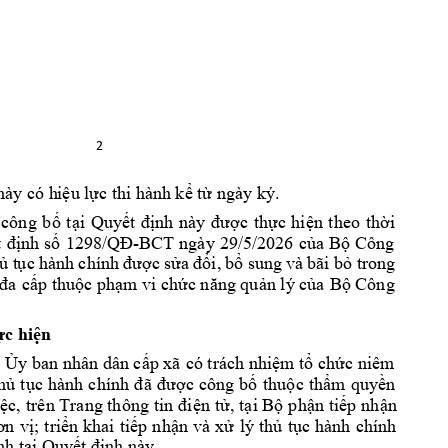
2 
ý.  
này có h
iệu lực thi hàn
h kể từ ngày k
 
công 
b
t
i 
Quy
c 
th
c 
hi
n 
t
heo 
th
i 
ố
ạ
ết
định 
này 
đượ
ự
ệ
ờ
nh 
s
-BCT 
ngày 
29/5
/2026 
c
a 
B
Công 
 
đị
ố
1298/
QĐ
ủ
ộ
 t
c 
c 
s
i, 
b
 sun
g và 
bãi 
b
 tro
ng 
ủ
ụ
hành 
chính 
đư
ợ
ửa đổ
ổ
ỏ
p thu
c ph
m vi ch
n lý c
a 
B
 Công
đa 
cấ
ộ
ạ
ức năng quả
ủ
ộ
c hi
n
ự
ệ
, 
y
 ban nhân dân c
p xã 
có trách nhi
m t
ch
c 
niêm 
Ủ
ấ
ệ
ổ
ứ
h
t
c 
công 
b
thu
c 
th
m 
quy
n 
ủ
ục 
hành 
chính 
đ
ã 
đượ
ố
ộ
ẩ
ề
c
n t
, 
t
i B
ph
n ti
p 
nh
n 
ệ
, 
trên Trang thông 
tin đi
ệ
ử
ạ
ộ
ậ
ế
ậ
; 
t
r
i
n 
khai 
ti
p 
nh
n 
và 
x
lý 
th
t
c 
hành 
chính 
ơn 
vị
ể
ế
ậ
ử
ủ
ụ
nh t
i Quy
nh này. 
ạ
ế
t đị