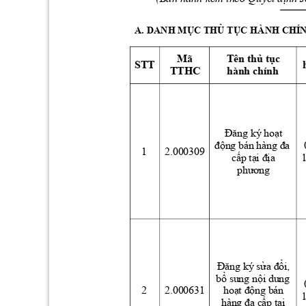
A. DANH M
C T
H
 T
C HÀNH CH
Í
Ụ
Ủ
Ụ
Mã 
Tên th
 t
c 
ủ
ụ
STT 
TTHC 
hành chính 
t 
Đăng ký hoạ
động bán hàng đa 
1 
2.000309 
c
p t
a 
ấ
ại đị
phương
i, 
Đăng ký sửa đổ
b
 sung n
i dung 
ổ
ộ
2 
2.000631 
ho
ng bán 
ạt độ
p t
i 
hàng đa cấ
ạ