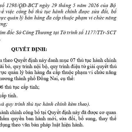
s
-BCT 
ngày 
29
tháng 
5 
2026 
c
a 
B
ố
1298/QĐ
năm 
ủ
ộ
vi
c 
công 
b
th
t
c 
s
i, 
b
v
ề
ệ
ố
ủ
ục 
hành 
chính 
đượ
ửa 
đổ
ổ
c qu
p thu
c ph
m vi ch
v
ự
ản lý bán hàng đa cấ
ộ
ạ
ức năng 
;
ơ
ng
c 
S
t
i 
T
trình
s
1177
/TTr-SCT 
ám 
đố
ở
Công 
Thương
ạ
ờ
ố
.
QUYẾT ĐỊNH:
m 
theo 
Quy
nh này 
d
a
nh m
c 
07
th
t
c 
hành 
chính 
ết 
đị
ụ
ủ
ụ
ãi 
b
, 
quy 
trình 
n
i b
, 
n t
gi
i 
quy
t 
th
ỏ
ộ
ộ
q
uy trình 
điệ
ử
ả
ế
ủ
c qu
p thu
c 
ph
m vi 
ch
v
ự
ản 
lý bán hàng 
đa c
ấ
ộ
ạ
ức năng 
 thành ph
n
g Nai
, c
th
: 
hương
ố
Đồ
ụ
ể
0
6 
th
 t
c c
p t
nh;
ủ
ụ
ấ
ỉ
c
p t
nh.
ấ
ỉ
và quy trình 
th
 t
c hành c
hính kèm the
o). 
ủ
ụ
hành 
chính 
công 
b
t
i 
Quy
ố
ạ
ế
t 
định 
này 
đã 
được 
cơ 
quan 
th
m 
quy
n 
ban 
h
ành 
m
i, 
s
i
, 
b
sung, 
thay 
th
ẩ
ề
ớ
ửa 
đổ
ổ
ế
 d
n pháp 
lu
t hi
n hà
nh. 
ụng 
theo văn bả
ậ
ệ