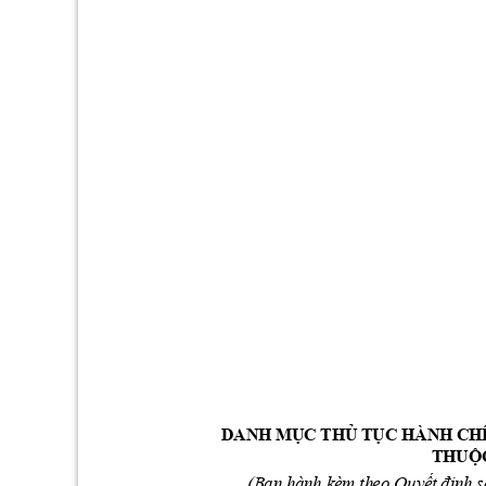
DANH M
C 
TH
 T
Ụ
Ủ
ỤC HÀNH CH
THU
Ộ
(B
an 
hà
n
h 
kè
m th
eo 
Quy
n
h
 s
ế
t đ
ị