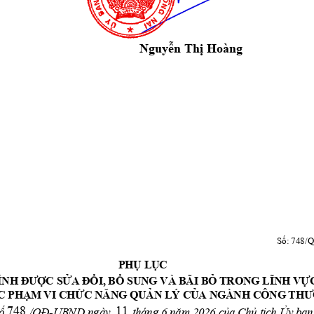
 Hoàng 
Nguyễn Thị
Số: 748/
PH
 L
C 
Ụ
Ụ
C S
I, B
 SUNG VÀ BÃI B
ÍNH ĐƯỢ
ỬA ĐỔ
Ổ
Ỏ
TRONG LĨNH VỰ
C PH
M VI CH
N LÝ C
A 
Ạ
ỨC NĂNG QUẢ
Ủ
NGÀNH CÔNG TH
748
11
-
UB
ND 
ng
à
y 
  t
há
ng 6
a
 C
h
t
c
h 
y b
an
ố
/Q
Đ
nă
m 
2
02
6
 c
ủ
ủ
ị
Ủ