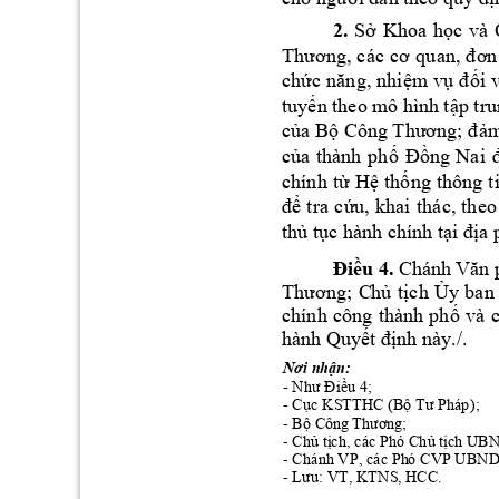
2.
S
Khoa 
h
c 
và 
ở
ọ
Thương, 
các 
cơ 
quan, 
đơn
ch
m 
v
i 
ức 
năng, 
nhiệ
ụ
đố
tuy
n theo 
mô h
ình t
p tru
ế
ậ
c
a B
m
ủ
ộ
Công Thương; đ
ả
c
a 
thành 
ph
ng 
Nai 
ủ
ố
Đồ
chính 
t
H
th
ng 
thông 
t
ừ
ệ
ố
t
ra 
c
u, 
khai 
thác, 
theo
để
ứ
th
 t
c hà
nh chính t
ủ
ụ
ại địa
Điều 4.
Chá
nh
 Vă
n 
; 
Ch
t
ch 
y 
ban
Thương
ủ
ị
Ủ
chính 
công 
thành 
ph
và
c
ố
hành Quy
nh 
này./. 
ết đị
n:
Nơi nhậ
- 
u 4; 
Như Điề
- C
c KSTTH
C (B
áp
);
ụ
ộ
Tư Ph
- B
;                       
ộ
C
ông
 T
hươ
ng
- 
Ch
 t
ch, các Phó Ch
t
ch UB
ủ
ị
ủ
ị
- Chánh VP, các Ph
ó CVP UBN
- 
S
, 
HCC
.
Lưu: VT, KTN