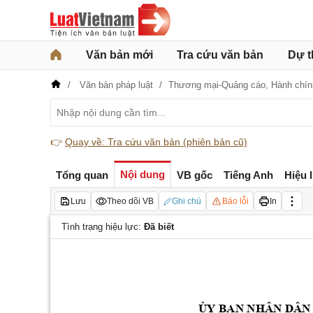
Văn bản mới
Tra cứu văn bản
Dự t
Văn bản pháp luật
Thương mại-Quảng cáo,
Hành chín
👉
Quay về: Tra cứu văn bản (phiên bản cũ)
Nội dung
Tổng quan
VB gốc
Tiếng Anh
Hiệu 
Lưu
Theo dõi VB
Ghi chú
Báo lỗi
In
Tình trạng hiệu lực:
Đã biết
ỦY BAN NHÂN DÂN