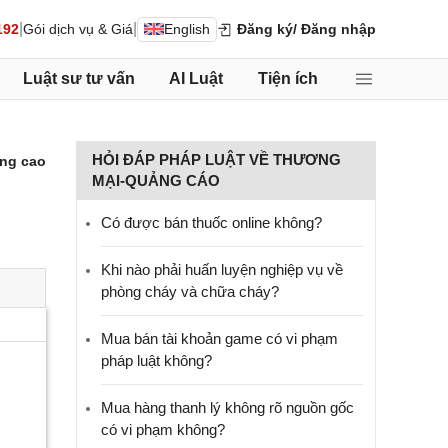
|
|
192
Gói dịch vụ & Giá
English
Đăng ký
/ Đăng nhập
Luật sư tư vấn
AI Luật
Tiện ích
HỎI ĐÁP PHÁP LUẬT VỀ THƯƠNG
ng cao
MẠI-QUẢNG CÁO
Có được bán thuốc online không?
Khi nào phải huấn luyện nghiệp vụ về
phòng cháy và chữa cháy?
Mua bán tài khoản game có vi phạm
pháp luật không?
Mua hàng thanh lý không rõ nguồn gốc
có vi phạm không?