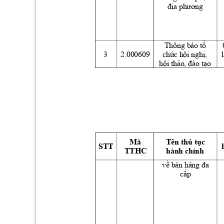
địa phương
Thông báo t
ổ
3 
2.000609 
ch
c h
i ngh
, 
ứ
ộ
ị
h
i th
o 
ộ
ảo, đào tạ
Mã 
Tên th
 t
c 
ủ
ụ
STT 
TTHC 
hành chính 
v
ề
bán hàng đa 
c
p  
ấ