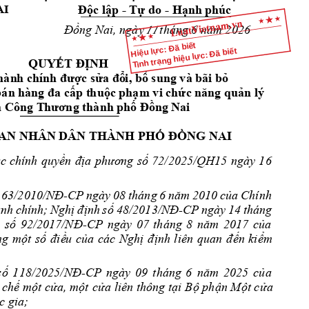
- 
- 
Độc lập 
Tự do 
Hạ
nh phúc
AI
ngày 
tháng 6 
6
Đồng Nai, 
năm 
202
11
Hiệu lực: Đã biết
Tình trạng hiệu lực: Đã biết
QUYẾT ĐỊNH
hàn
h chính 
c s
i, b
 sung và bãi b
đư
ợ
ửa đổ
ổ
ỏ
p t
hu
c 
ph
m vi ch
n lý  
bán hàng đa cấ
ộ
ạ
ức 
năng quả
thành ph
ng
Nai
h Công T
hương 
ố
Đ
ồ
BA
N NHÂN DÂN THÀNH 
PHỐ
ĐỒNG NAI
c
chính
quy
72/2025/QH15 
ngày 
16 
ứ
ền 
địa 
phươ
ng 
số
-CP 
ngày 
c
a 
Chính 
63/2010/NĐ
08 
tháng 
6 
năm 
2010
ủ
nh 
chính; 
Ngh
n
h 
s
-CP 
ngày 
14 
tháng 
ị
đ
ị
ố
48/2013/N
Đ
 
s
-CP 
ngày 
c
a 
ố
92/2
017/NĐ
07 
tháng 
8 
năm 
2017 
ủ
ng 
m
t 
s
u 
c
a 
các 
Ngh
n 
ki
m 
ộ
ố
đi
ề
ủ
ị
định 
liên 
quan 
đ
ế
ể
s
118/2025/N
-CP 
ngày 
c
a 
ố
Đ
09
t
háng 
6
năm 
2025 
ủ
 m
t c
a, m
t
 c
a liên thông t
i B
ph
n M
t c
a 
 ch
ế
ộ
ử
ộ
ử
ạ
ộ
ậ
ộ
ử
c gia;  