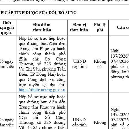
NH C
P T
C S
I, B
 SUNG 
Ấ
ỈNH ĐƯỢ
Ử
A ĐỔ
Ổ
Th
i 
ờ
m 
Phí, l
Địa điể
Đơn vị
ệ
h
n gi
i 
ạ
ả
Căn c
th
c hi
n 
th
c hi
n 
phí
ự
ệ
ự
ệ
quy
t 
ế
N
p 
h
c 
ti
p 
ho
c 
ộ
ồ
sơ 
tr
ự
ế
ặ
n 
qua 
đường 
bưu 
điện 
đế
Trung 
tâm 
P
h
c 
v
hành 
ụ
ụ
Nghị 
chính 
công 
thành 
ph
ố
137/2026
(
a 
ch
: 
S
Công 
Đị
ỉ
ở
05 ngày 
UBND 
Không 
07/4/2026
Th
, 
s
ng 
ương
ố
225 
đườ
làm vi
c 
c
p t
nh 
có
ệ
ấ
ỉ
phủ 
về 
Võ 
Th
ng 
Tr
n 
ị
Sáu, phườ
ấ
động  kinh
Biên, 
TP
ng 
Nai) 
ho
c 
Đồ
ặ
phương th
qua 
C
ng 
d
ch 
v
công 
ổ
ị
ụ
tr
c 
tuy
n 
t
a 
ch
: 
ự
ế
ại 
đị
ỉ
https://dichvucong.gov.vn
N
p 
h
c 
ti
p 
ho
c 
ộ
ồ
sơ 
tr
ự
ế
ặ
n 
qua 
đường 
bưu 
điện 
đế
Trung 
tâm 
P
h
c 
v
hành 
ụ
ụ
Nghị 
chính 
công 
thành 
ph
ố
137/2026
(
a 
ch
: 
S
Công 
Đị
ỉ
ở
05 ngày 
UBND 
07/4/2026
Th
, 
s
ng 
Không 
ương
ố
225 
đườ
làm vi
c 
c
p t
nh 
ệ
ấ
ỉ
phủ 
về 
Võ 
Th
ng 
Tr
n 
ị
Sáu, phườ
ấ