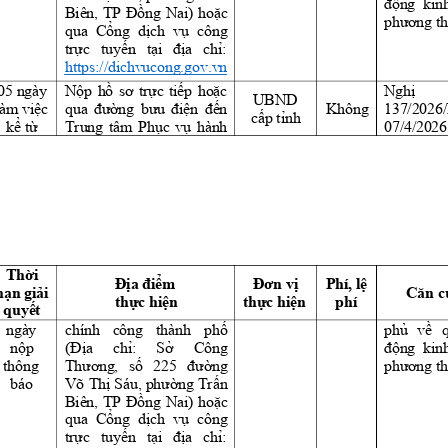
động  kinh
Biên, 
TP
ng 
Nai) 
ho
c 
Đồ
ặ
phương th
qua 
C
ng 
d
ch 
v
công 
ổ
ị
ụ
tr
c 
tuy
n 
t
a 
ch
: 
ự
ế
ại 
đị
ỉ
https://dichvucong.gov.vn
05 ngày 
N
p 
h
c 
ti
p 
ho
c 
ộ
ồ
sơ 
tr
ự
ế
ặ
Nghị 
UBND 
làm vi
c 
n 
Không 
ệ
qua 
đường 
bưu 
điện 
đế
137/2026
c
p t
nh 
ấ
ỉ
k
 t
Trung 
tâm 
P
h
c 
v
hành 
ể
ừ
ụ
ụ
07/4/2026
Th
i 
ờ
m 
Phí, l
Địa điể
Đơn vị
ệ
h
n gi
i 
ạ
ả
Căn c
th
c hi
n 
th
c hi
n 
phí
ự
ệ
ự
ệ
quy
t 
ế
ngày 
chính 
công 
thành 
ph
ố
phủ 
về 
n
p 
(
a 
ch
: 
S
Công 
ộ
Đị
ỉ
ở
động  kinh
thông 
Th
, 
s
ng 
ương
ố
225 
đườ
phương th
báo 
Võ 
Th
ng 
Tr
n 
ị
Sáu, phườ
ấ
Biên, 
TP
ng 
Nai) 
ho
c 
Đồ
ặ
qua 
C
ng 
d
ch 
v
công 
ổ
ị
ụ
tr
c 
tuy
n 
t
a 
ch
: 
ự
ế
ại 
đị
ỉ