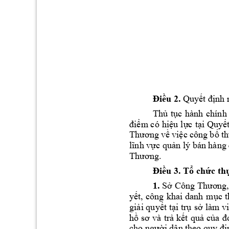
. 
Điều 2
Quyết đ
ịnh 
Th
t
c 
hành 
chính
ủ
ụ
m có 
hi
u 
l
c 
t
i 
Quy
đi
ể
ệ
ự
ạ
ết
vi
c c
ông 
b
th
Thương 
v
ề
ệ
ố
c qu
lĩnh vự
ản lý bán hàng 
. 
Thương
u 3. T
ch
c th
Đi
ề
ổ
ứ
1.
 S
ở
Công Thương
y
t, 
công 
khai 
danh 
m
c 
t
ế
ụ
gi
i quy
t 
t
i tr
s
làm vi
ả
ế
ạ
ụ
ở
h
k
t 
qu
c
ồ
sơ 
và 
trả
ế
ả
ủa 
đ
cho người dân t
heo quy đị