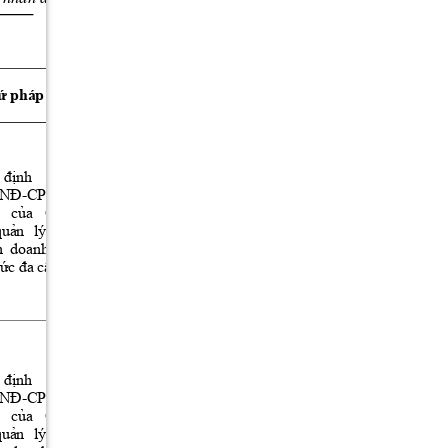
 pháp lý 
Ghi chú 
DVCTT 
ứ
N
i dung 
ộ
th
c hi
n 
ự
ệ
định 
số 
theo 
-CP 
ngày 
/NĐ
-
1298/QĐ
Toàn 
 
của 
Chính 
BCT ngày 
trình 
quản 
lý 
hoạt 
29/5/2026 
  doanh  theo 
c
a B
ủ
ộ
. 
ức đa cấp
Công 
Thương 
N
i dung 
ộ
th
c hi
n 
ự
ệ
định 
số 
theo 
-CP 
ngày 
/NĐ
-
1298/QĐ
Toàn 
 
của 
Chính 
BCT ngày 
trình 
quản 
lý 
hoạt 
29/5/2026 