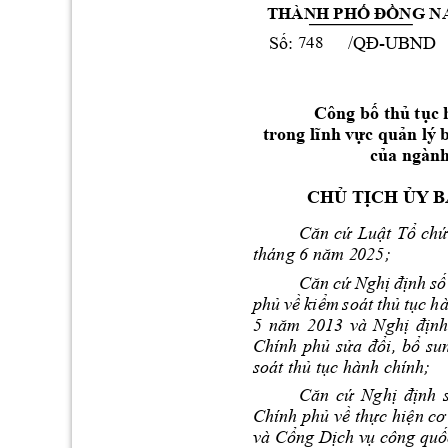
THÀNH PHỐ
ĐỒNG
 N
-UBND 
748
Số: 
/QĐ
Công b
th
 t
c 
ố
ủ
ụ
c 
qu
trong lĩnh 
vự
ản lý 
c
ủa ngàn
CHỦ TỊCH ỦY 
Lu
t 
T
ch
Căn 
cứ
ậ
ổ
; 
tháng 6 năm 2
025
Ngh
nh 
s
Căn 
cứ
ị
đị
ố
ph
v
ki
m 
soát 
th
t
c 
hà
ủ
ề
ể
ủ
ụ
nh
5 
năm 
2013 
v
à 
Nghị
đị
Chính 
ph
s
i, 
b
su
ủ
ửa 
đổ
ổ
soát th
 t
c hành c
hính; 
ủ
ụ
Ngh
nh 
Căn 
cứ
ị
đị
Chính ph
 v
th
c hi
ủ
ề
ự
ện cơ
và C
ng D
ch v
 công qu
ổ
ị
ụ
ố