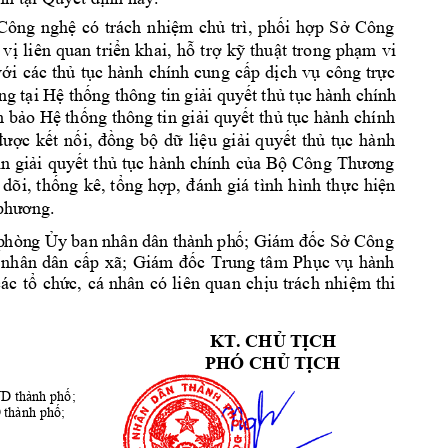
Công 
ngh
có 
trách 
n
hi
m 
ch
trì
, 
p
h
i 
h
p 
S
Công 
ệ
ệ
ủ
ố
ợ
ở
liên 
quan 
tri
n 
khai, 
h
tr
k
thu
t 
trong 
ph
m 
vi 
 
vị
ể
ỗ
ợ
ỹ
ậ
ạ
v
i
các 
th
t
c 
hành 
chính 
cung 
c
p 
d
ch 
v
công 
tr
c 
ớ
ủ
ụ
ấ
ị
ụ
ự
ng 
t
i H
th
ng 
thông tin 
gi
i quy
t 
th
 t
c 
hành c
hính 
ạ
ệ
ố
ả
ế
ủ
ụ
 b
o H
th
ng thôn
g tin gi
i quy
t th
 t
c hành chính 
ả
ệ
ố
ả
ế
ủ
ụ
c 
k
t 
n
ng 
b
d
li
u 
gi
i 
quy
t
th
t
c 
hành 
đư
ợ
ế
ối, 
đồ
ộ
ữ
ệ
ả
ế
ủ
ụ
in 
gi
i 
quy
t 
th
t
c 
hành 
chính 
c
a 
B
ả
ế
ủ
ụ
ủ
ộ
Công 
Thương
 
dõi, 
th
ng 
kê, 
t
ng
h
c 
hi
n 
ố
ổ
ợp, 
đ
ánh 
giá 
tình 
h
ình 
th
ự
ệ
 phư
ơng.
y ban nhân dân thà
nh
 ph
; 
c S
 Công 
p
hòn
g 
Ủ
ố
G
iám đố
ở
nhân 
dân 
c
p 
xã; 
Giá
c 
Trung 
tâm 
Ph
c 
v
hành 
ấ
m 
đố
ụ
ụ
ác 
t
ch
c, 
cá 
nhân 
có 
liên 
quan 
ch
u 
trách 
nhi
m 
thi 
ổ
ứ
ị
ệ
KT. CHỦ TỊCH    
PHÓ CHỦ TỊ
CH
                    
ND
 thành ph
; 
ố
D
thành phố;