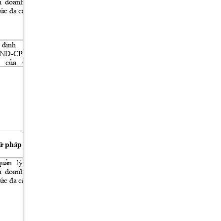
  doanh  theo 
c
a B
ủ
ộ
ức đa cấp.
Công 
Thương
N
i dung 
ộ
định 
số 
Toàn 
-CP 
ngày 
th
c hi
n 
/NĐ
ự
ệ
trình 
theo 
 
của 
Chính 
 pháp lý 
Ghi chú 
DVCTT 
ứ
-
1298/QĐ
quản 
lý 
hoạt 
BCT ngày 
  doanh  theo 
29/5/2026 
ức đa cấp.
c
a B
ủ
ộ
Công 
Thương