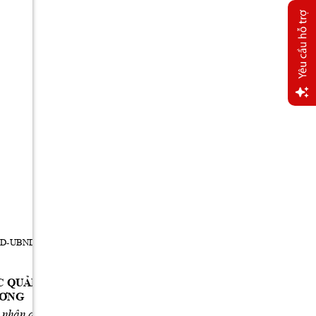
Yêu
cầu
hỗ trợ
QD-UBND; 11/06/2026; 14:43:49;
C QU
P 
ẢN LÝ BÁN HÀNG ĐA CẤ
ƯƠNG
 n
hân
 d
â
n 
th
àn
h p
h
n
g N
ai
) 
ố
Đ
ồ