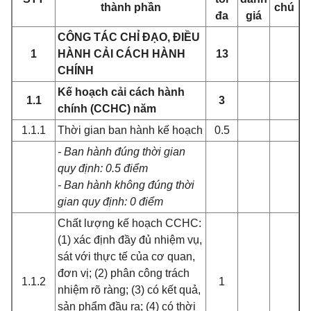
thành phần
chú
đa
giá
CÔNG TÁC CHỈ ĐẠO, ĐIỀU
1
HÀNH CẢI CÁCH HÀNH
13
CHÍNH
Kế hoạch cải cách hành
1.1
3
chính (CCHC) năm
1.1.1
Thời gian ban hành kế hoạch
0.5
- Ban hành đúng thời gian
quy định: 0.5 điểm
- Ban hành không đúng thời
gian quy định: 0 điểm
Chất lượng kế hoạch CCHC:
(1) xác định đầy đủ nhiệm vụ,
sát với thực tế của cơ quan,
đơn vị; (2) phân công trách
1.1.2
1
nhiệm rõ ràng; (3) có kết quả,
sản phẩm đầu ra; (4) có thời