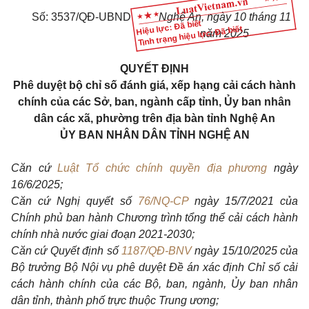
Số: 3537/QĐ-UBND
Nghệ An, ngày 10 tháng 11
Hiệu lực: Đã biết
Tình trạng hiệu lực: Đã biết
năm 2025
QUYẾT ĐỊNH
Phê duyệt bộ chỉ số đánh giá, xếp hạng cải cách hành
chính của các Sở, ban, ngành cấp tỉnh, Ủy ban nhân
dân các xã, phường trên địa bàn tỉnh Nghệ An
ỦY BAN NHÂN DÂN TỈNH NGHỆ AN
Căn cứ
Luật Tổ chức chính quyền địa phương
ngày
16/6/2025;
Căn cứ Nghị quyết số
76/NQ-CP
ngày 15/7/2021 của
Chính phủ ban hành Chương trình tổng thể cải cách hành
chính nhà nước giai đoạn 2021-2030;
Căn cứ Quyết định số
1187/QĐ-BNV
ngày 15/10/2025 của
Bộ trưởng Bộ Nội vụ phê duyệt Đề án xác định Chỉ số cải
cách hành chính của các Bộ, ban, ngành, Ủy ban nhân
dân tỉnh, thành phố trực thuộc Trung ương;