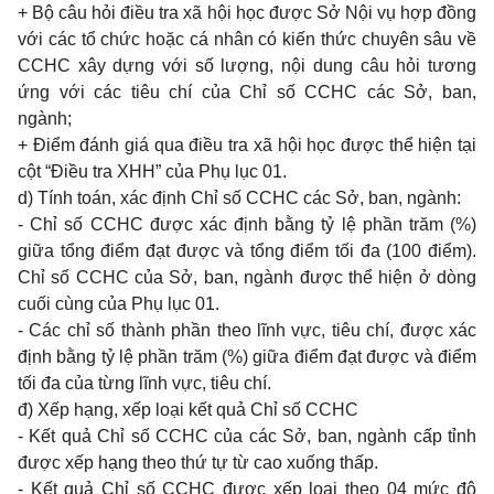
+ Bộ câu hỏi điều tra xã hội học được Sở Nội vụ hợp đồng
với các tổ chức hoặc cá nhân có kiến thức chuyên sâu về
CCHC xây dựng với số lượng, nội dung câu hỏi tương
ứng với các tiêu chí của Chỉ số CCHC các Sở, ban,
ngành;
+ Điểm đánh giá qua điều tra xã hội học được thể hiện tại
cột “Điều tra XHH” của Phụ lục 01.
d) Tính toán, xác định Chỉ số CCHC các Sở, ban, ngành:
- Chỉ số CCHC được xác định bằng tỷ lệ phần trăm (%)
giữa tổng điểm đạt được và tổng điểm tối đa (100 điểm).
Chỉ số CCHC của Sở, ban, ngành được thể hiện ở dòng
cuối cùng của Phụ lục 01.
- Các chỉ số thành phần theo lĩnh vực, tiêu chí, được xác
định bằng tỷ lệ phần trăm (%) giữa điểm đạt được và điểm
tối đa của từng lĩnh vực, tiêu chí.
đ) Xếp hạng, xếp loại kết quả Chỉ số CCHC
- Kết quả Chỉ số CCHC của các Sở, ban, ngành cấp tỉnh
được xếp hạng theo thứ tự từ cao xuống thấp.
- Kết quả Chỉ số CCHC được xếp loại theo 04 mức độ