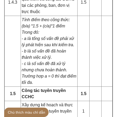
1.4.3
1.5
tại các phòng, ban, đơn vị
trực thuộc
Tính điểm theo công thức:
(b/a) *1.5 + (c/a)*1 điểm
Trong đó:
- a là tổng số vấn đề phải xử
lý phát hiện sau khi kiểm tra.
- b là số vấn đề đã hoàn
thành việc xử lý.
- c là số vấn đề đã xử lý
nhưng chưa hoàn thành.
Trường hợp a = 0 thì đạt điểm
tối đa.
Công tác tuyên truyền
1.5
1.5
CCHC
Xây dựng kế hoạch và thực
1.5.1
hiện kế hoạch tuyên truyền
1
Chú thích màu chỉ dẫn