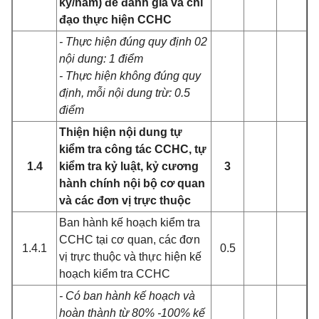
kỳ/năm) để đánh giá và chỉ
đạo thực hiện CCHC
- Thực hiện đúng quy định 02
nội dung: 1 điểm
- Thực hiện không đúng quy
định, mỗi nội dung trừ: 0.5
điểm
Thiện hiện nội dung tự
kiểm tra công tác CCHC, tự
1.4
kiểm tra kỷ luật, kỷ cương
3
hành chính nội bộ cơ quan
và các đơn vị trực thuộc
Ban hành kế hoạch kiểm tra
CCHC tại cơ quan, các đơn
1.4.1
0.5
vị trực thuộc và thực hiện kế
hoạch kiểm tra CCHC
- Có ban hành kế hoạch và
hoàn thành từ 80% -100% kế