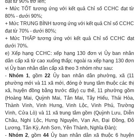
đạt từ 90% trở lên;
+ Mức TỐT tương ứng với kết quả Chỉ số CCHC đạt từ
80% - dưới 90%;
+ Mức TRUNG BÌNH tương ứng với kết quả Chỉ số CCHC
đạt từ 70% - dưới 80%;
+ Mức THẤP tương ứng với kết quả Chỉ số CCHC đạt
dưới 70%.
e) Xếp hạng CCHC: xếp hạng 130 đơn vị Ủy ban nhân
dân cấp xã từ cao xuống thấp; ngoài ra xếp hạng 130 đơn
vị Ủy ban nhân dân cấp xã theo 3 nhóm như sau:
-
Nhóm 1
, gồm
22
Ủy ban nhân dân phường, xã (11
phường mới và 11 xã mới, đóng ở trung tâm thuộc các thị
xã, huyện đồng bằng trước đây) cụ thể, 11 phường gồm
(Hoàng Mai, Quỳnh Mai, Tân Mai, Tây Hiếu, Thái Hòa,
Thành Vinh, Vinh Hưng, Vinh Lộc, Vinh Phú, Trường
Vinh, Cửa Lò) và 11 xã trung tâm gồm (Quỳnh Lưu, Diễn
Châu, Nghi Lộc, Hưng Nguyên, Vạn An, Đại Đồng, Đô
Lương, Tân Kỳ, Anh Sơn, Yên Thành, Nghĩa Đàn);
-
Nhóm 2
, gồm
44
Ủy ban nhân dân xã thuộc 6 huyện