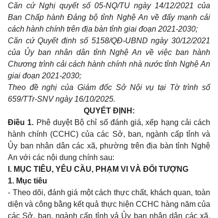
Căn cứ Nghị quyết số 05-NQ/TU ngày 14/12/2021 của
Ban Chấp hành Đảng bộ tỉnh Nghệ An về đẩy mạnh cải
cách hành chính trên địa bàn tỉnh giai đoạn 2021-2030;
Căn cứ Quyết định số 5158/QĐ-UBND ngày 30/12/2021
của Ủy ban nhân dân tỉnh Nghệ An về việc ban hành
Chương trình cải cách hành chính nhà nước tỉnh Nghệ An
giai đoạn 2021-2030;
Theo đề nghị của Giám đốc Sở Nội vụ tại Tờ trình số
659/TTr-SNV ngày 16/10/2025.
QUYẾT ĐỊNH:
Điều 1.
Phê duyệt Bộ chỉ số đánh giá, xếp hạng cải cách
hành chính (CCHC) của các Sở, ban, ngành cấp tỉnh và
Ủy ban nhân dân các xã, phường trên địa bàn tỉnh Nghệ
An
với các nội dung chính sau:
I. MỤC TIÊU, YÊU CẦU, PHẠM VI VÀ ĐỐI TƯỢNG
1. Mục tiêu
- Theo dõi, đánh giá một cách thực chất, khách quan, toàn
diện và công bằng kết quả thực hiện CCHC hàng năm của
các Sở, ban, ngành cấp tỉnh vả Ủy ban nhân dân các xã,