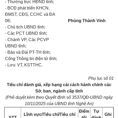
- Thường trực HĐND tỉnh;
- BCĐ phát triển KHCN,
ĐMST, CĐS, CCHC và ĐA
06;
Phùng Thành Vinh
- Chủ tịch UBND tỉnh;
- Các PCT UBND tỉnh;
- Chánh VP, Các PCVP
UBND tỉnh;
- Báo và Đài PT-TH tỉnh;
Cổng Thông tin điện tử tỉnh;
- Lưu: VT, KSTTHC.
Phụ lục số 01
Tiêu chí đánh giá, xếp hạng cải cách hành chính các
Sở, ban, ngành cấp tỉnh
(Phê duyệt kèm theo Quyết định số 3537/QĐ-UBND ngày
10/11/2025 của UBND tỉnh Nghệ An)
Điểm
Tự
Lĩnh vực/Tiêu chí/Tiêu chí
Ghi
STT
tối
đánh