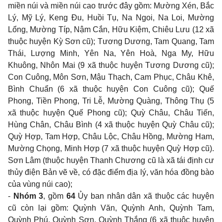
miền núi và miền núi cao trước đây gồm: Mường Xén, Bắc
Lý, Mỹ Lý, Keng Đu, Huồi Tụ, Na Ngoi, Na Loi, Mường
Lổng, Mường Típ, Nậm Cắn, Hữu Kiệm, Chiêu Lưu (12 xã
thuộc huyện Kỳ Sơn cũ); Tương Dương, Tam Quang, Tam
Thái, Lượng Minh, Yên Na, Yên Hoà, Nga My, Hữu
Khuông, Nhôn Mai (9 xã thuộc huyện Tương Dương cũ);
Con Cuông, Môn Sơn, Mậu Thạch, Cam Phục, Châu Khê,
Bình Chuẩn (6 xã thuộc huyện Con Cuông cũ); Quế
Phong, Tiền Phong, Tri Lễ, Mường Quàng, Thông Thụ (5
xã thuộc huyện Quế Phong cũ); Quỳ Châu, Châu Tiến,
Hùng Chân, Châu Bình (4 xã thuộc huyện Quỳ Châu cũ);
Quỳ Hợp, Tam Hợp, Châu Lộc, Châu Hồng, Mường Ham,
Mường Chọng, Minh Hợp (7 xã thuộc huyện Quỳ Hợp cũ).
Sơn Lâm (thuộc huyện Thanh Chương cũ là xã tái định cư
thủy điện Bản vẽ về, có đặc điểm địa lý, văn hóa đồng bào
của vùng núi cao);
-
Nhóm 3
, gồm
64
Ủy ban nhân dân xã thuộc các huyện
cũ còn lại gồm: Quỳnh Văn, Quỳnh Anh, Quỳnh Tam,
Quỳnh Phú, Quỳnh Sơn, Quỳnh Thắng (6 xã thuộc huyện