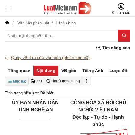
Đăng nhập
Văn bản pháp luật
Hành chính
Tìm nâng cao
👉
Quay về: Tra cứu văn bản (phiên bản cũ)
Tổng quan
Nội dung
VB gốc
Tiếng Anh
Lược đồ
Lưu
Tìm từ trong trang
Mục lục
Tình trạng hiệu lực:
Đã biết
ỦY BAN NHÂN DÂN
CỘNG HÒA XÃ HỘI CHỦ
TỈNH NGHỆ AN
NGHĨA VIỆT NAM
___________
Độc lập - Tự do - Hạnh
phúc
_____________