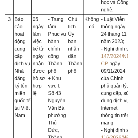
học và Công
nghệ.
3
Báo
05
- Trung
Chủ
Không
- Luật Viễn
cáo
ngày
tâm
tịch
có
thông ngày
hoạt
làm
Phục vụ
Ủy
24 tháng 11
động
việc
hành
ban
năm 2023;
cung
kể từ
chính
nhân
- Nghị định số
cấp
ngày
công
dân
147/2024/NĐ-
dịch vụ
nhận
Thành
Thành
CP
ngày
Nhà
được
phố.
phố
09/11/2024
đăng
hồ sơ
+ Khu
của Chính
ký tên
hợp
vực I:
phủ quản lý,
miền
lệ
Số 43
cung cấp, sử
quốc tế
Nguyễn
dụng dịch vụ
tại Việt
Văn Bá,
Internet,
Nam
phường
thông tin trên
Thủ
mạng;
Đức,
- Nghị định số
Thành
116/2026/NĐ-