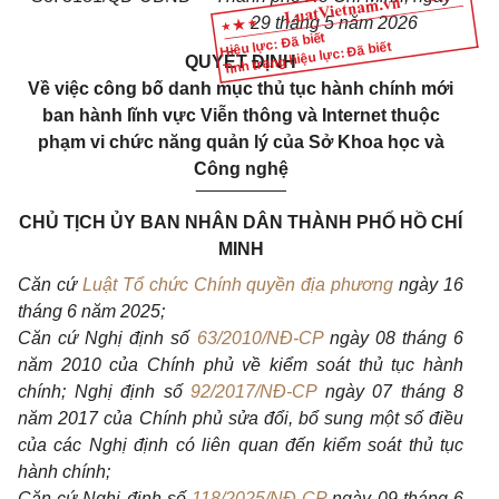
29 tháng 5 năm 2026
Hiệu lực: Đã biết
Tình trạng hiệu lực: Đã biết
QUYẾT ĐỊNH
Về việc công bố danh mục thủ tục hành chính mới
ban hành lĩnh vực Viễn thông và Internet thuộc
phạm vi chức năng quản lý của Sở Khoa học và
Công nghệ
_________
CHỦ TỊCH ỦY BAN NHÂN DÂN THÀNH PHỐ HỒ CHÍ
MINH
Căn cứ
Luật Tổ chức Chính quyền địa phương
ngày 16
tháng 6 năm 2025;
Căn cứ Nghị định số
63/2010/NĐ-CP
ngày 08 tháng 6
năm 2010 của Chính phủ về kiểm soát thủ tục hành
chính; Nghị định số
92/2017/NĐ-CP
ngày 07 tháng 8
năm 2017 của Chính phủ sửa đổi, bổ sung một số điều
của các Nghị định có liên quan đến kiểm soát thủ tục
hành chính;
Căn cứ Nghị định số
118/2025/NĐ-CP
ngày 09 tháng 6