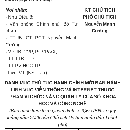
Nơi nhận:
KT. CHỦ TỊCH
- Như Điều 3;
PHÓ CHỦ TỊCH
- Văn phòng Chính phủ, Bộ Tư
Nguyễn Mạnh
pháp;
Cường
- TTUB: CT, PCT Nguyễn Mạnh
Cường;
- VPUB: CVP, PCVP/VX;
- TT TTĐT TP;
- TT PV HCC TP;
- Lưu: VT, (KSTT/Tr).
DANH MỤC THỦ TỤC HÀNH CHÍNH MỚI BAN HÀNH
LĨNH VỰC VIỄN THÔNG VÀ INTERNET THUỘC
PHẠM VI CHỨC NĂNG QUẢN LÝ CỦA SỞ KHOA
HỌC VÀ CÔNG NGHỆ
(Ban hành kèm theo Quyết định số
/QĐ-UBND ngày
tháng
năm 2026 của Chủ tịch Ủy ban nhân dân Thành
phố)