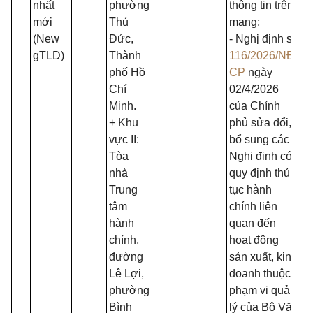
nhất
phường
thông tin trên
mới
Thủ
mạng;
(New
Đức,
- Nghị định số
gTLD)
Thành
116/2026/NĐ-
phố Hồ
CP
ngày
Chí
02/4/2026
Minh.
của Chính
+ Khu
phủ sửa đổi,
vực II:
bổ sung các
Tòa
Nghị định có
nhà
quy định thủ
Trung
tục hành
tâm
chính liên
hành
quan đến
chính,
hoạt động
đường
sản xuất, kinh
Lê Lợi,
doanh thuộc
phường
phạm vi quản
Bình
lý của Bộ Văn