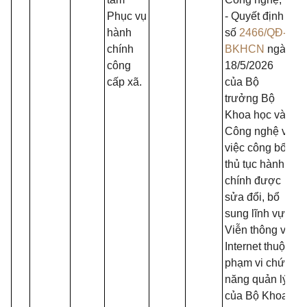
Phục vụ
- Quyết định
hành
số
2466/QĐ-
chính
BKHCN
ngày
công
18/5/2026
cấp xã.
của Bộ
trưởng Bộ
Khoa học và
Công nghệ về
việc công bố
thủ tục hành
chính được
sửa đổi, bổ
sung lĩnh vực
Viễn thông và
Internet thuộc
phạm vi chức
năng quản lý
của Bộ Khoa