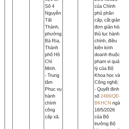
Số 4
của Chính
Nguyễn
phủ phân
Tất
cấp, cắt giảm,
Thành,
đơn giản hóa
phường
thủ tục hành
Bà Rịa,
chính, điều
Thành
kiện kinh
phố Hồ
doanh thuộc
Chí
phạm vi quản
Minh.
lý của Bộ
- Trung
Khoa học và
tâm
Công nghệ;
Phục vụ
- Quyết định
hành
số
2466/QĐ-
chính
BKHCN
ngày
công
18/5/2026
cấp xã.
của Bộ
trưởng Bộ