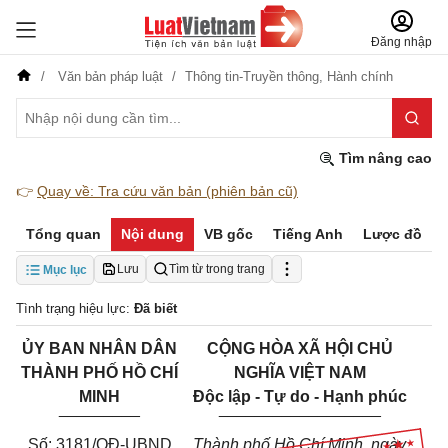
Đăng nhập
Văn bản pháp luật
Thông tin-Truyền thông,
Hành chính
Tìm nâng cao
👉
Quay về: Tra cứu văn bản (phiên bản cũ)
Tổng quan
Nội dung
VB gốc
Tiếng Anh
Lược đồ
Lưu
Tìm từ trong trang
Mục lục
Tình trạng hiệu lực:
Đã biết
ỦY BAN NHÂN DÂN
CỘNG HÒA XÃ HỘI CHỦ
THÀNH PHỐ HỒ CHÍ
NGHĨA VIỆT NAM
MINH
Độc lập - Tự do - Hạnh phúc
_________
__________________
Số: 3181/QĐ-UBND
Thành phố Hồ Chí Minh, ngày