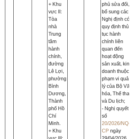
+ Khu
phủ sửa đổi,
vực II:
bổ sung các
Tòa
Nghị định có
nhà
quy định thủ
Trung
tục hành
tâm
chính liên
hành
quan đến
chính,
hoạt động
đường
sản xuất, kinh
Lê Lợi,
doanh thuộc
phường
phạm vi quản
Bình
lý của Bộ Văn
Dương,
hóa, Thể thao
Thành
và Du lịch;
phố Hồ
- Nghị quyết
Chí
số
Minh.
20/2026/NQ-
+ Khu
CP
ngày
vực III:
29/04/2026