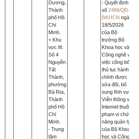
Dương,
- Quyết định
Thành
số
2466/QĐ-
phố Hồ
BKHCN
ngày
Chí
18/5/2026
Minh.
của Bộ
+ Khu
trưởng Bộ
vực III:
Khoa học và
Số 4
Công nghệ về
Nguyễn
việc công bố
Tất
thủ tục hành
Thành,
chính được
phường
sửa đổi, bổ
Bà Rịa,
sung lĩnh vực
Thành
Viễn thông và
phố Hồ
Internet thuộc
Chí
phạm vi chức
Minh.
năng quản lý
- Trung
của Bộ Khoa
tâm
học và Công