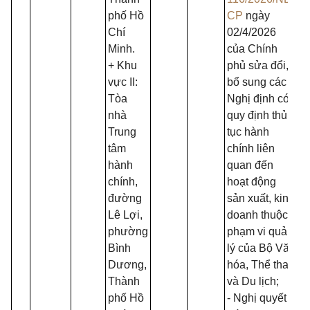
phố Hồ
CP
ngày
Chí
02/4/2026
Minh.
của Chính
+ Khu
phủ sửa đổi,
vực II:
bổ sung các
Tòa
Nghị định có
nhà
quy định thủ
Trung
tục hành
tâm
chính liên
hành
quan đến
chính,
hoạt động
đường
sản xuất, kinh
Lê Lợi,
doanh thuộc
phường
phạm vi quản
Bình
lý của Bộ Văn
Dương,
hóa, Thể thao
Thành
và Du lịch;
phố Hồ
- Nghị quyết