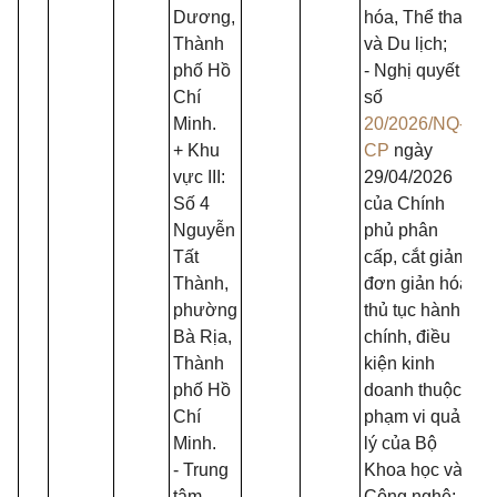
Dương,
hóa, Thể thao
Thành
và Du lịch;
phố Hồ
- Nghị quyết
Chí
số
Minh.
20/2026/NQ-
+ Khu
CP
ngày
vực III:
29/04/2026
Số 4
của Chính
Nguyễn
phủ phân
Tất
cấp, cắt giảm,
Thành,
đơn giản hóa
phường
thủ tục hành
Bà Rịa,
chính, điều
Thành
kiện kinh
phố Hồ
doanh thuộc
Chí
phạm vi quản
Minh.
lý của Bộ
- Trung
Khoa học và
tâm
Công nghệ;