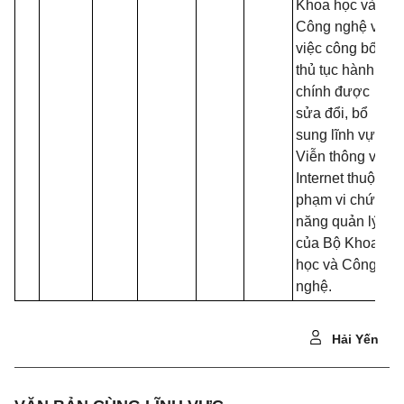
Khoa học và
Công nghệ về
việc công bố
thủ tục hành
chính được
sửa đổi, bổ
sung lĩnh vực
Viễn thông và
Internet thuộc
phạm vi chức
năng quản lý
của Bộ Khoa
học và Công
nghệ.
Hải Yến