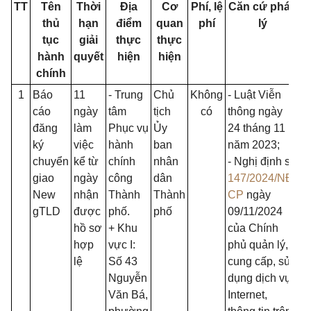
TT
Tên
Thời
Địa
Cơ
Phí, lệ
Căn cứ pháp
thủ
hạn
điểm
quan
phí
lý
tục
giải
thực
thực
hành
quyết
hiện
hiện
chính
1
Báo
11
- Trung
Chủ
Không
- Luật Viễn
cáo
ngày
tâm
tịch
có
thông ngày
đăng
làm
Phục vụ
Ủy
24 tháng 11
ký
việc
hành
ban
năm 2023;
chuyển
kể từ
chính
nhân
- Nghị định số
giao
ngày
công
dân
147/2024/NĐ-
New
nhận
Thành
Thành
CP
ngày
gTLD
được
phố.
phố
09/11/2024
hồ sơ
+ Khu
của Chính
hợp
vực I:
phủ quản lý,
lệ
Số 43
cung cấp, sử
Nguyễn
dụng dịch vụ
Văn Bá,
Internet,