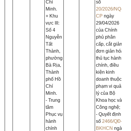
Chí
số
Minh.
20/2026/NQ-
+ Khu
CP
ngày
vực III:
29/04/2026
Số 4
của Chính
Nguyễn
phủ phân
Tất
cấp, cắt giảm,
Thành,
đơn giản hóa
phường
thủ tục hành
Bà Rịa,
chính, điều
Thành
kiện kinh
phố Hồ
doanh thuộc
Chí
phạm vi quản
Minh.
lý của Bộ
- Trung
Khoa học và
tâm
Công nghệ;
Phục vụ
- Quyết định
hành
số
2466/QĐ-
chính
BKHCN
ngày