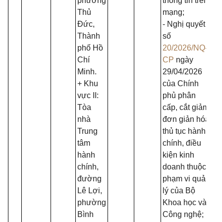
phường
thông tin trên
Thủ
mạng;
Đức,
- Nghị quyết
Thành
số
phố Hồ
20/2026/NQ-
Chí
CP
ngày
Minh.
29/04/2026
+ Khu
của Chính
vực II:
phủ phân
Tòa
cấp, cắt giảm,
nhà
đơn giản hóa
Trung
thủ tục hành
tâm
chính, điều
hành
kiện kinh
chính,
doanh thuộc
đường
phạm vi quản
Lê Lợi,
lý của Bộ
phường
Khoa học và
Bình
Công nghệ;