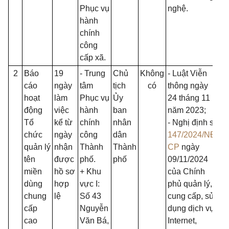
Phục vụ
nghệ.
hành
chính
công
cấp xã.
2
Báo
19
- Trung
Chủ
Không
- Luật Viễn
cáo
ngày
tâm
tịch
có
thông ngày
hoạt
làm
Phục vụ
Ủy
24 tháng 11
động
việc
hành
ban
năm 2023;
Tổ
kể từ
chính
nhân
- Nghị định số
chức
ngày
công
dân
147/2024/NĐ-
quản lý
nhận
Thành
Thành
CP
ngày
tên
được
phố.
phố
09/11/2024
miền
hồ sơ
+ Khu
của Chính
dùng
hợp
vực I:
phủ quản lý,
chung
lệ
Số 43
cung cấp, sử
cấp
Nguyễn
dụng dịch vụ
cao
Văn Bá,
Internet,