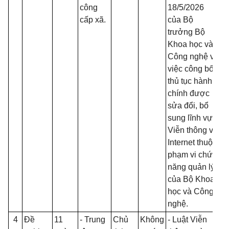
công
18/5/2026
cấp xã.
của Bộ
trưởng Bộ
Khoa học và
Công nghệ về
việc công bố
thủ tục hành
chính được
sửa đổi, bổ
sung lĩnh vực
Viễn thông và
Internet thuộc
phạm vi chức
năng quản lý
của Bộ Khoa
học và Công
nghệ.
4
Đề
11
- Trung
Chủ
Không
- Luật Viễn