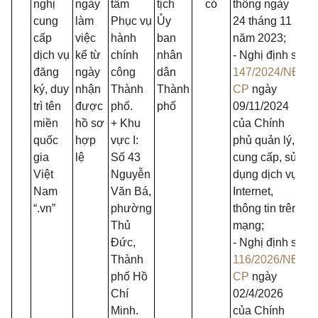
nghị
ngày
tâm
tịch
có
thông ngày
cung
làm
Phục vụ
Ủy
24 tháng 11
cấp
việc
hành
ban
năm 2023;
dịch vụ
kể từ
chính
nhân
- Nghị định số
đăng
ngày
công
dân
147/2024/NĐ-
ký, duy
nhận
Thành
Thành
CP
ngày
trì tên
được
phố.
phố
09/11/2024
miền
hồ sơ
+ Khu
của Chính
quốc
hợp
vực I:
phủ quản lý,
gia
lệ
Số 43
cung cấp, sử
Việt
Nguyễn
dụng dịch vụ
Nam
Văn Bá,
Internet,
“.vn”
phường
thông tin trên
Thủ
mạng;
Đức,
- Nghị định số
Thành
116/2026/NĐ-
phố Hồ
CP
ngày
Chí
02/4/2026
Minh.
của Chính