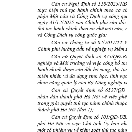
Căn 
cứ 
Nghị 
định 
số 
118/2025/NĐ
-
C
thực 
hiện 
thủ 
tục 
hành 
chính 
theo 
cơ 
chế 
phận 
Một 
cửa 
và 
Cổng 
Dịch 
vụ 
công 
quốc
ngày 
31/12/2025 
của 
Chính 
phủ 
sửa 
đổi 
N
thủ tục hành chính theo cơ chế một cửa, một
và Cổng Dịch v
ụ công quốc g
ia;
Căn 
cứ
Thông 
tư 
số
02/2017/TT
-VP
Chính ph
ủ
hư
ớ
ng d
ẫ
n v
ề
 ng
hi
ệ
p v
ụ
ki
ể
m soá
Căn 
cứ
Quy
ết 
đị
nh
s
ố
375
/QĐ
-BN
nghi
ệp 
và Môi 
trườ
ng 
v
ề
vi
ệ
c 
công 
b
ố
th
ủ
t
hành 
chính 
đư
ợ
c 
s
ửa 
đổ
i 
b
ổ
sung, 
th
ủ
t
ụ
c 
h
thiên 
nhiên 
và 
đa 
dạ
ng 
sinh 
h
ọc, 
lĩnh 
v
ự
c 
k
ch
ức năng quả
n 
lý c
ủ
a B
ộ
 Nông n
ghi
ệp và 
Căn 
cứ
  Q
uy
ết 
đị
nh 
s
ố
65
2
7/QĐ
-U
nhân 
dân 
thành 
ph
ố
Hà 
N
ộ
i 
v
ề
vi
ệ
c 
phê 
d
trong gi
ả
i 
quy
ế
t th
ủ
t
ụ
c hành 
chính thu
ộ
c p
thành ph
ố
 Hà N
ộ
i (đợ
t 1); 
Căn 
cứ
Quy
ết 
đị
nh 
s
ố
105/QĐ
-UBN
ph
ố
Hà 
N
ộ
i 
v
ề
vi
ệ
c 
Ch
ủ
t
ị
ch 
Ủ
y 
ban 
nhân
m
ộ
t s
ố
 nhi
ệ
m v
ụ
 v
ề
ki
ể
m soát th
ủ
 t
ụ
c hà
nh c