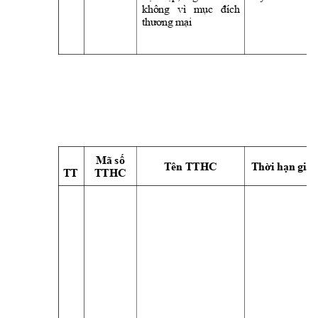
khô
ng
vì 
mục 
đích 
thư
ơn
g 
mại
Mã số 
Tên TTHC 
Thời hạn
giải
TT
TTHC 