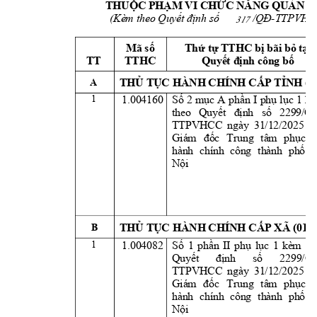
THUỘC PHẠM VI CHỨC NĂNG QUẢN L
(Kèm theo Quyết định số            /QĐ
-
TTPVHCC 
317
Mã số 
Thứ tự TTHC bị bãi bỏ tại 
TT
TTHC 
Quyết định công bố
THỦ TỤC HÀNH CHÍNH CẤP TỈNH (0
A 
1 
1.004160 
Số 
2 
mục 
A 
phần 
I 
phụ 
l
ục 
1 
kè
theo 
Quyết 
định 
số
2299/Q
TTPVHCC 
ngày 
31/12/2025 
c
Giám 
đốc 
Trung 
tâm 
phục 
hành 
chính 
công 
thành 
phố 
Nội
THỦ TỤC HÀNH CHÍNH CẤP XÃ (01T
B 
1 
1.004082 
Số 
1 
phần 
I
I 
phụ 
lục 
1 
kèm 
th
Quyết 
định 
số 
2299/Q
TTPVHCC 
ngày 
31/12/2025 
c
Giám 
đốc 
Trung 
tâm 
phục 
hành 
chính 
công 
thành 
phố 
Nội