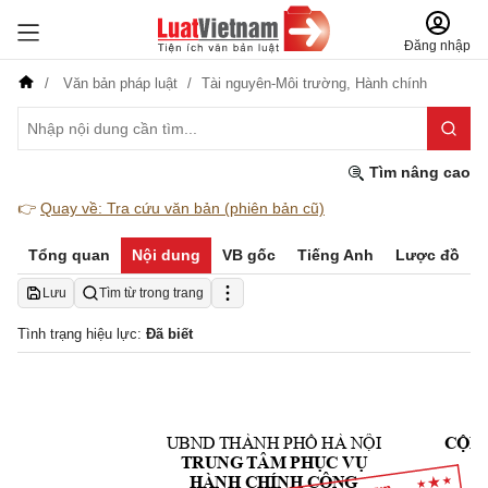
Đăng nhập
Văn bản pháp luật
Tài nguyên-Môi trường,
Hành chính
Tìm nâng cao
👉
Quay về: Tra cứu văn bản (phiên bản cũ)
Tổng quan
Nội dung
VB gốc
Tiếng Anh
Lược đồ
Lưu
Tìm từ trong trang
Tình trạng hiệu lực:
Đã biết
UBND 
THÀNH PH
Ố
 HÀ N
Ộ
I 
C
Ộ
N
TRUNG 
TÂM PH
Ụ
C 
V
Ụ
HÀNH CHÍNH CÔNG 