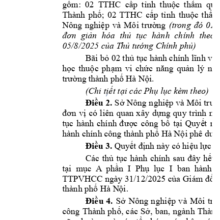
g
ồ
m: 
02 
T
THC 
c
ấ
p 
t
ỉ
nh 
thu
ộ
c 
th
ẩ
m 
quy
Thành 
ph
ố
; 
02 
TTH
C 
c
ấ
p 
t
ỉ
nh 
thu
ộ
c 
th
ẩ
m
Nông 
nghi
ệp 
và 
Môi 
trườ
ng 
(
tr
ong 
đó 
01 
đơn 
giả
n 
hóa 
th
ủ
t
ụ
c 
hành 
chính 
theo 
05/8/2025 c
ủ
a T
h
ủ
tư
ớ
ng C
hính ph
ủ
)  
Bãi b
ỏ
 02 
th
ủ
 t
ụ
c hành chính 
l
ĩnh vự
h
ọ
c 
thuộc 
phạm 
vi 
chứ
c 
năng 
quản 
lý 
nhà
trườn
g t
hành 
phố 
Hà 
Nội
. 
(Chi ti
ế
t t
ạ
i các 
Ph
ụ
 l
ụ
c kèm theo)  
Điều 2.
Sở 
Nông n
ghiệp và 
Môi t
rườ
đơn 
vị
có 
liên 
quan 
x
ây 
d
ự
ng 
quy 
trình 
n
ộ
t
ục 
hành 
chính 
đư
ợ
c 
công 
b
ố
t
ạ
i 
Quy
ế
t 
nà
hành chính c
ông thành p
h
ố
 Hà N
ộ
i 
phê duy
Điều 
3.
Quyết đ
ịnh này c
ó hiệu lực k
Các 
th
ủ
t
ục 
hành 
chính 
sau 
đây
h
ế
t 
t
ạ
i 
m
ụ
c 
A
ph
ầ
n  I  Ph
ụ
  l
ụ
c 
I  ban  hành  
TTPVHCC ngày 
31/12/2025 c
ủ
a 
Giám 
đố
c
thành ph
ố
 Hà N
ộ
i.  
Điề
u 
4.
Sở 
Nông
n
ghi
ệp 
và
Môi 
tr
ư
công
Thàn
h 
phố
, 
cá
c 
Sở
, 
ban
, 
ngàn
h 
Th
àn