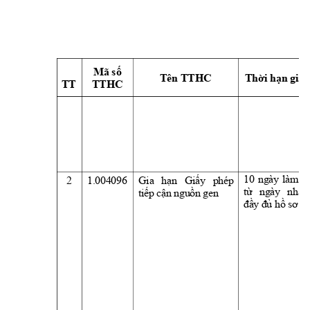
Mã số 
Tên TTHC 
Thời hạn
giải
TT
TTHC 
10 
ng
ày
làm 
v
2 
1.004096
Gia
hạn
Giấy
phép 
từ 
ng
à
y 
nhậ
n
tiế
p 
cậ
n ng
uồ
n 
gen
đầ
y 
đủ h
ồ 
sơ h