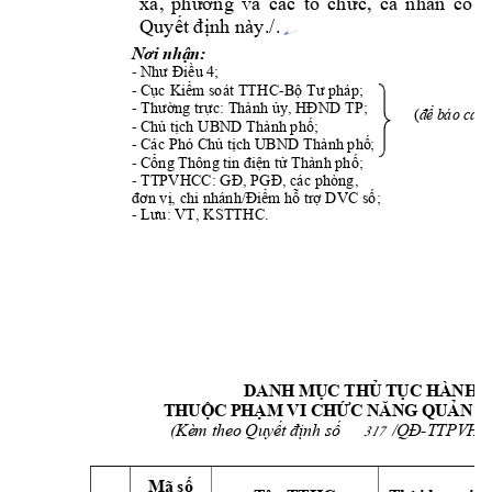
xã
, 
phườn
g 
v
à 
cá
c 
tổ 
ch
ức
, 
cá 
nh
ân 
có 
l
Quy
ết đ
ịnh
 này
./
. 
Nơi nhận:
-
Như Điều 
4; 
-
Cục Kiểm soát TTHC
-
Bộ Tư pháp
; 
-
Thường trực: Thành ủy, H
ĐND
TP
;
(
đ
ể b
áo
 c
áo)
-
Chủ tịch 
UBND
 T
hành phố;
-
Các Phó 
Chủ tịch
UBND Thành phố
;
-
Cổng 
T
hông tin điện tử Th
ành phố;
-
TTPVHCC: GĐ, PGĐ
, các phòng, 
đơn vị, chi nhánh/Đ
iểm hỗ trợ DV
C số
; 
-
Lưu: VT, 
KSTTHC. 
DANH MỤC THỦ TỤC HÀNH 
THUỘC PHẠM VI CHỨC NĂNG QUẢN L
(Kèm theo 
Quyết định số            /QĐ
-
TTPVHCC 
317
Mã số 