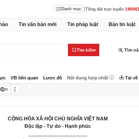
|
Danh mục
Tổng đài trực tuyến
19006
hảo
Tin văn bản mới
Tin pháp luật
Bản tin luật
Tìm kiếm
Tìm nâ
lực
VB liên quan
Lược đồ
Nội dung hợp nhất
Tải về
In
CỘNG HÒA XÃ HỘI CHỦ NGHĨA VIỆT NAM
Độc lập - Tự do - Hạnh phúc
_____________________