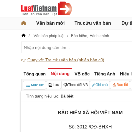
Văn bản mới
Tra cứu văn bản
Dự t
Văn bản pháp luật
Bảo hiểm,
Hành chính
👉
Quay về: Tra cứu văn bản (phiên bản cũ)
Nội dung
Tổng quan
VB gốc
Tiếng Anh
Hiệu 
Lưu
Theo dõi VB
Ghi chú
Báo lỗi
Mục lục
Tình trạng hiệu lực:
Đã biết
BẢO HIỂM XÃ HỘI VIỆT NAM
________
Số: 3012 /QĐ-BHXH