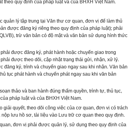
ất theo quy định của pháp luật và của BHXH Việt Nam.
c quản lý tập trung tại Văn thư cơ quan, đơn vị để làm thủ
 bản được đăng ký riêng theo quy định của pháp luật); phải
(QLVB), trừ văn bản có độ mật và văn bản sử dụng hình thức
 phải được đăng ký, phát hành hoặc chuyển giao trong
phải được theo dõi, cập nhật trạng thái gửi, nhận, xử lý.
 đăng ký, trình và chuyển giao ngay sau khi nhận. Văn bản
thủ tục phát hành và chuyển phát ngay sau khi văn bản
oạn thảo và ban hành đúng thẩm quyền, trình tự, thủ tục,
nh của pháp luật và của BHXH Việt Nam.
giải quyết, theo dõi công việc của cơ quan, đơn vị có trách
nộp lưu hồ sơ, tài liệu vào Lưu trữ cơ quan theo quy định.
ơ quan, đơn vị phải được quản lý, sử dụng theo quy định của