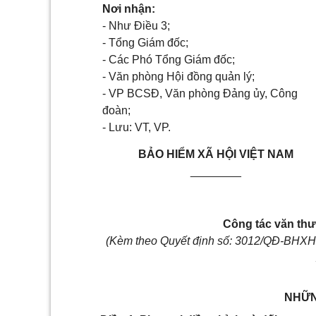
Nơi nhận:
- Như Điều 3;
- Tổng Giám đốc;
- Các Phó Tổng Giám đốc;
-
Văn phòng Hội đồng quản lý;
-
VP BCSĐ, Văn phòng Đảng ủy, Công
đoàn;
-
Lưu: VT, VP.
BẢO HIỂM XÃ HỘI VIỆT NAM
________
Công tác văn thư
(Kèm theo Quyết định số: 3012/QĐ-BHXH
NHỮN