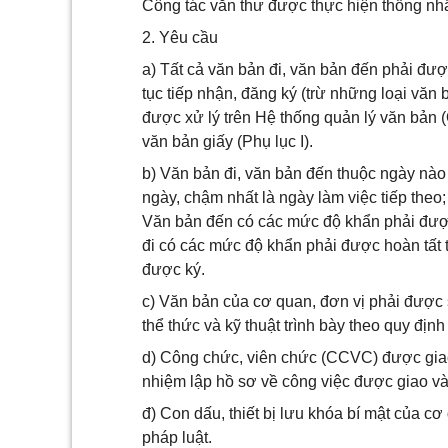
Công tác văn thư được thực hiện thống nh
2. Yêu cầu
a) Tất cả văn bản đi, văn bản đến phải đượ
tục tiếp nhận, đăng ký (trừ những loại văn
được xử lý trên Hệ thống quản lý văn bản 
văn bản giấy (Phụ lục I).
b) Văn bản đi, văn bản đến thuộc ngày nào
ngày, chậm nhất là ngày làm việc tiếp theo; 
Văn bản đến có các mức độ khẩn phải được
đi có các mức độ khẩn phải được hoàn tất 
được ký.
c) Văn bản của cơ quan, đơn vị phải được s
thể thức và kỹ thuật trình bày theo quy đị
d) Công chức, viên chức (CCVC) được giao 
nhiệm lập hồ sơ về công việc được giao và 
đ) Con dấu, thiết bị lưu khóa bí mật của c
pháp luật.