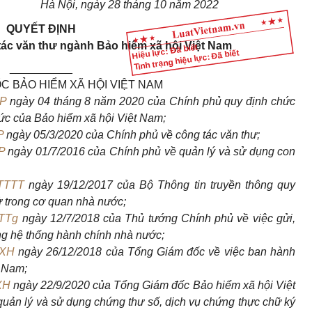
Hà Nội, ngày 28 tháng 10 năm 2022
QUYẾT ĐỊNH
ác văn thư ngành Bảo hiểm xã hội Việt Nam
Hiệu lực: Đã biết
Tình trạng hiệu lực: Đã biết
__________
C BẢO HIỂM XÃ HỘI VIỆT NAM
CP
ngày 04 tháng 8 năm 2020 của Chính phủ quy định chức
ức của Bảo hiểm xã hội Việt Nam;
P
ngày 05/3/2020 của Chính phủ về công tác văn thư;
P
ngày 01/7/2016 của Chính phủ về quản lý và sử dụng con
BTTTT
ngày 19/12/2017 của Bộ Thông tin truyền thông quy
ử trong cơ quan nhà nước;
-TTg
ngày 12/7/2018 của Thủ tướng Chính phủ về việc gửi,
ng hệ thống hành chính nhà nước;
HXH
ngày 26/12/2018 của Tổng Giám đốc về việc ban hành
t Nam;
XH
ngày 22/9/2020 của Tổng Giám đốc Bảo hiểm xã hội Việt
uản lý và sử dụng chứng thư số, dịch vụ chứng thực chữ ký