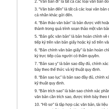
2. “Văn bản đi” là tất cả các loại văn bản 
3. “Văn bản đến” là tất cả các loại văn bản
cá nhân khác gửi đến.
4. “Bản thảo văn bản” là bản được viết ho
thành trong quá trình soạn thảo một văn bả
5. “Bản gốc văn bản” là bản hoàn chỉnh về
tiếp ký trên văn bản giấy hoặc ký số trên vă
6. “Bản chính văn bản giấy” là bản hoàn ch
ký trực tiếp của người có thẩm quyền.
7. “Bản sao y” là bản sao đầy đủ, chính xá
bày theo thể thức và kỹ thuật quy định.
8. “Bản sao lục” là bản sao đầy đủ, chính x
kỹ thuật quy định.
9. “Bản trích sao” là bản sao chính xác p
văn bản cần trích sao, được trình bày theo 
10. “Hồ sơ” là tập hợp các văn bản, tài liệ