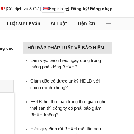
|
|
192
Gói dịch vụ & Giá
English
Đăng ký
/ Đăng nhập
Luật sư tư vấn
AI Luật
Tiện ích
HỎI ĐÁP PHÁP LUẬT VỀ BẢO HIỂM
ng cao
Làm việc bao nhiêu ngày công trong
tháng phải đóng BHXH?
Giám đốc có được tự ký HĐLĐ với
chính mình không?
HĐLĐ hết thời hạn trong thời gian nghỉ
thai sản thì công ty có phải báo giảm
BHXH không?
Hiểu quy định rút BHXH một lần sau