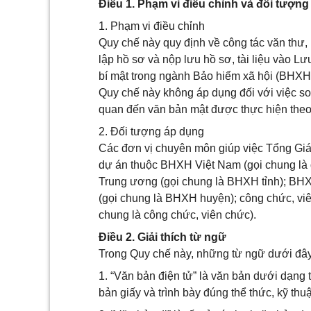
Điều 1. Phạm vi điều chỉnh và đối tượn
1. Phạm vi điều chỉnh
Quy chế này quy định về công tác văn thư,
lập hồ sơ và nộp lưu hồ sơ, tài liệu vào Lư
bí mật trong ngành Bảo hiểm xã hội (BHXH
Quy chế này không áp dụng đối với việc so
quan đến văn bản mật được thực hiện the
2. Đối tượng áp dụng
Các đơn vị chuyên môn giúp việc Tổng Giám
dự án thuộc BHXH Việt Nam (gọi chung là đ
Trung ương (gọi chung là BHXH tỉnh); BHXH
(gọi chung là BHXH huyện); công chức, vi
chung là công chức, viên chức).
Điều 2. Giải thích từ ngữ
Trong Quy chế này, những từ ngữ dưới đâ
1. “Văn bản điện tử” là văn bản dưới dạng
bản giấy và trình bày đúng thể thức, kỹ thu