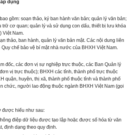
g áp dụng
 bao gồm: soạn thảo, ký ban hành văn bản; quản lý văn bản;
u trữ cơ quan; quản lý và sử dụng con dấu, thiết bị lưu khóa
) Việt Nam.
ạn thảo, ban hành, quản lý văn bản mật. Các nội dung liên
o Quy chế bảo vệ bí mật nhà nước của BHXH Việt Nam.
 đốc, các đơn vị sự nghiệp trực thuộc, các Ban Quản lý
ơn vị trực thuộc); BHXH các tỉnh, thành phố trực thuộc
 quận, huyện, thị xã, thành phố thuộc tỉnh và thành phố
ên chức, người lao động thuộc ngành BHXH Việt Nam (gọi
y được hiểu như sau:
 thông điệp dữ liệu được tạo lập hoặc được số hóa từ văn
ật, định dạng theo quy định.