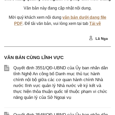
Văn bản này đang cập nhật nội dung.
Mời quý khách xem nội dung
văn bản dưới dạng file
PDF
. Để tải văn bản, vui lòng xem tại tab
Tải về
Lã Nga
VĂN BẢN CÙNG LĨNH VỰC
Quyết định 3551/QĐ-UBND của Ủy ban nhân dân
tỉnh Nghệ An công bố Danh mục thủ tục hành
chính nội bộ giữa các cơ quan hành chính Nhà
nước lĩnh vực quản lý Nhà nước về ký kết và
thực hiện thỏa thuận quốc tế thuộc phạm vi chức
năng quản lý của Sở Ngoại vụ
Quyết định 3548/QĐ-UBND của Ủy ban nhân dân