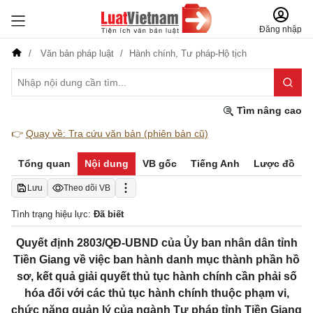
Đăng nhập
Văn bản pháp luật
Hành chính,
Tư pháp-Hộ tịch
Tìm nâng cao
👉
Quay về: Tra cứu văn bản (phiên bản cũ)
Tổng quan
Nội dung
VB gốc
Tiếng Anh
Lược đồ
Lưu
Theo dõi VB
Tình trạng hiệu lực:
Đã biết
Quyết định 2803/QĐ-UBND của Ủy ban nhân dân tỉnh
Tiền Giang về việc ban hành danh mục thành phần hồ
sơ, kết quả giải quyết thủ tục hành chính cần phải số
hóa đối với các thủ tục hành chính thuộc phạm vi,
chức năng quản lý của ngành Tư pháp tỉnh Tiền Giang