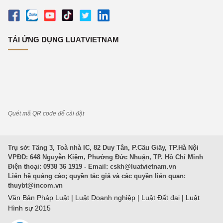
TẢI ỨNG DỤNG LUATVIETNAM
Quét mã QR code để cài đặt
Trụ sở: Tầng 3, Toà nhà IC, 82 Duy Tân, P.Cầu Giấy, TP.Hà Nội
VPĐD: 648 Nguyễn Kiệm, Phường Đức Nhuận, TP. Hồ Chí Minh
Điện thoại: 0938 36 1919 - Email:
cskh@luatvietnam.vn
Liên hệ quảng cáo; quyền tác giả và các quyền liên quan:
thuybt@incom.vn
Văn Bản Pháp Luật
|
Luật Doanh nghiệp
|
Luật Đất đai
|
Luật
Hình sự 2015