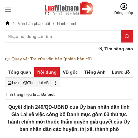
Đăng nhập
Văn bản pháp luật
Hành chính
Tìm nâng cao
👉
Quay về: Tra cứu văn bản (phiên bản cũ)
Tổng quan
Nội dung
VB gốc
Tiếng Anh
Lược đồ
Lưu
Theo dõi VB
Tình trạng hiệu lực:
Đã biết
Quyết định 249/QĐ-UBND của Ủy ban nhân dân tỉnh
Gia Lai ​về việc công bố Danh mục gồm 03 thủ tục
hành chính mới thuộc thẩm quyền giải quyết của Ủy
ban nhân dân các huyện, thị xã, thành phố​