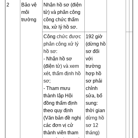
2
Bảo vệ
Nhận hồ sơ (điện
môi
tử) và phân công
trường
công chức thẩm
tra, xử lý hồ sơ.
Công
chức được
192 giờ
phân công xử lý
(dừng hồ
hồ sơ:
sơ đối
- Nhận hồ sơ
với
(điện
tử) và xem
trường
xét, thẩm định hồ
hợp hồ
sơ;
sơ phải
- Tham mưu
chỉnh
thành lập Hội
sửa, bổ
đồng thẩm định
sung:
theo quy định
thời gian
(Văn bản đề nghị
dừng hồ
các đơn vị cử
sơ 12
thành viên tham
tháng)