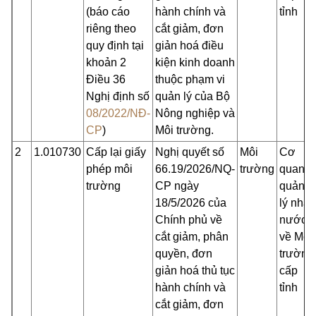
(báo cáo
hành chính và
tỉnh
riêng theo
cắt giảm, đơn
quy định tại
giản hoá điều
khoản 2
kiện kinh doanh
Điều 36
thuộc phạm vi
Nghị định số
quản lý của Bộ
08/2022/NĐ-
Nông nghiệp và
CP
)
Môi trường.
2
1.010730
Cấp lại giấy
Nghị quyết số
Môi
Cơ
phép môi
66.19/2026/NQ-
trường
quan
trường
CP ngày
quản
18/5/2026 của
lý nhà
Chính phủ về
nước
cắt giảm, phân
về Môi
quyền, đơn
trường
giản hoá thủ tục
cấp
hành chính và
tỉnh
cắt giảm, đơn