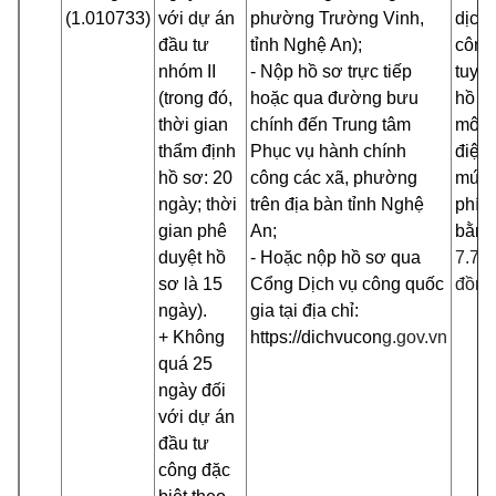
(1.010733)
với dự án
phường Trường Vinh,
dịch 
đầu tư
tỉnh Nghệ An);
công
nhóm II
- Nộp hồ sơ trực tiếp
tuyế
(trong đó,
hoặc qua đường bưu
hồ sơ
thời gian
chính đến Trung tâm
môi 
thẩm định
Phục vụ hành chính
điện 
hồ sơ: 20
công các xã, phường
mức 
ngày; thời
trên địa bàn tỉnh Nghệ
phí, 
gian phê
An;
bằng
duyệt hồ
- Hoặc nộp hồ sơ qua
7.74
sơ là 15
Cổng Dịch vụ công quốc
đồng
ngày).
gia tại địa chỉ:
+ Không
https://dichvucon
g.gov.vn
quá 25
ngày đối
với dự án
đầu tư
công đặc