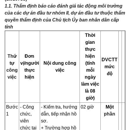
1.1. Thẩm định báo cáo đánh giá tác động môi trường
của các dự án đầu tư nhóm II, dự án đầu tư thuộc thẩm
quyền thẩm định của Chủ tịch Ủy ban nhân dân cấp
tỉnh
Thời
gian
thực
Th
ứ
Đơn
hiện
DVCTT
tự
vị/người
Nội dung công
(tính
mức
công
thực
việc
mỗi
độ
việc
hiện
ngày
làm việc
là 08
giờ)
Bước
- Công
- Kiểm tra, hướng
02 giờ
Một
1
chức,
dẫn, tiếp nhận hồ
phần
viên
sơ.
chức tại
+ Trường hợp hồ