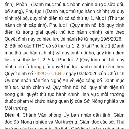
tỉnh), Phần I (Danh mục thủ tục hành chính được sửa đổi,
bổ sung), Phụ lục I (Danh mục thủ tục hành chính) và quy
trình nội bộ, quy trình điện tử có số thứ tự 1, Mục I (Thủ tục
hành chính cấp tỉnh), Phụ lục II (Quy trình nội bộ, quy trình
điện tử trong giải quyết thủ tục hành chính) kèm theo
Quyết định này có hiệu lực thi hành kể từ ngày 19/5/2026.
2. Bãi bỏ các TTHC có số thứ tự 1, 2, 5 tại Phụ lục 1 (Danh
mục thủ tục hành chính) và quy trình nội bộ, quy trình điện
tử có số thứ tự 1, 2, 5 tại Phụ lục 2 (Quy trình nội bộ, quy
trình điện tử trong giải quyết thủ tục hành chính) kèm theo
Quyết định số
742/QĐ-UBND
ngày 03/3/2026 của Chủ tịch
Ủy ban nhân dân tỉnh Nghệ An về việc công bố Danh mục
thủ tục hành chính và Quy trình nội bộ, quy trình điện tử
trong giải quyết thủ tục hành chính lĩnh vực môi trường
thuộc phạm vi chức năng quản lý của Sở Nông nghiệp và
Môi trường.
Điều 4.
Chánh Văn phòng Ủy ban nhân dân tỉnh, Giám
đốc Sở Nông nghiệp và Môi trường, Giám đốc các sở, Thủ
trưởng các ban, ngành cấp tỉnh, Chủ tịch
Ủy ban nhân dân