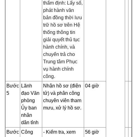
thẩm định: Lấy số,
phát hành văn
bản đồng thời lưu
trữ hồ sơ trên Hệ
thống thông tin
giải quyết thủ tục
hành chính, và
chuyển trả cho
Trung tâm Phục
vụ hành chính
công.
Bước
Lãnh
Nhận hồ sơ (điện
04 giờ
5
đạo Văn
tử) và phân công
phòng
chuyên viên tham
Ủy ban
mưu, xử lý hồ sơ.
nhân
dân tỉnh
Bước
Công
- Kiểm tra, xem
56 giờ