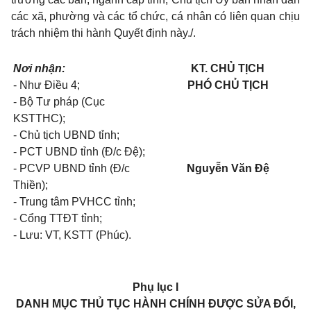
các xã, phường và các tổ chức, cá nhân có liên quan chịu
trách nhiệm thi hành Quyết định này./.
Nơi nhận:
KT. CHỦ TỊCH
- Như Điều 4;
PHÓ CHỦ TỊCH
- Bộ Tư pháp (Cục
KSTTHC);
- Chủ tịch UBND tỉnh;
- PCT UBND tỉnh (Đ/c Đệ);
- PCVP UBND tỉnh (Đ/c
Nguyễn Văn Đệ
Thiền);
- Trung tâm PVHCC tỉnh;
- Cổng TTĐT tỉnh;
- Lưu: VT, KSTT (Phúc).
P
hụ lục I
DANH MỤC THỦ TỤC HÀNH CHÍNH ĐƯỢC SỬA ĐỔI,