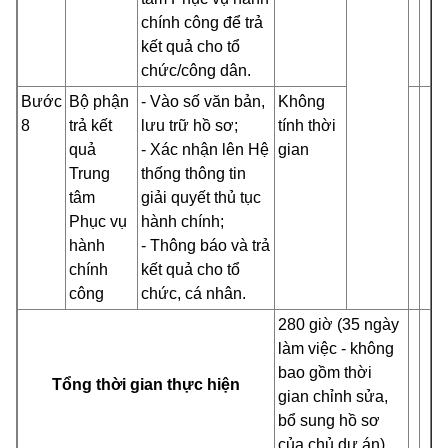
chính công để trả
kết quả cho tổ
chức/công dân.
Bước
Bộ phận
- Vào số văn bản,
Không
8
trả kết
lưu trữ hồ sơ;
tính thời
quả
- Xác nhận lên Hệ
gian
Trung
thống thông tin
tâm
giải quyết thủ tục
Phục vụ
hành chính;
hành
- Thông báo và trả
chính
kết quả cho tổ
công
chức, cá nhân.
280 giờ (35 ngày
làm việc - không
bao gồm thời
Tổng thời gian thực hiện
gian chỉnh sửa,
bổ sung hồ sơ
của chủ dự án)