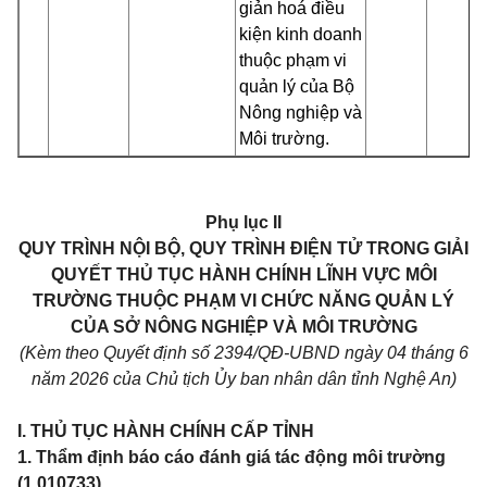
giản hoá điều
kiện kinh doanh
thuộc phạm vi
quản lý của Bộ
Nông nghiệp và
Môi trường.
P
hụ lục II
QUY TRÌNH NỘI BỘ, QUY TRÌNH ĐIỆN TỬ TRONG GIẢI
QUYẾT THỦ TỤC HÀNH CHÍNH LĨNH VỰC MÔI
TRƯỜNG THUỘC PHẠM VI CHỨC NĂNG QUẢN LÝ
CỦA SỞ NÔNG NGHIỆP VÀ MÔI TRƯỜNG
(Kèm theo Quyết định số 2394/QĐ-UBND ngày 04 tháng 6
năm 2026 của Chủ tịch Ủy ban nhân dân tỉnh Nghệ An)
I. THỦ TỤC HÀNH CHÍNH CẤP TỈNH
1. Thẩm định báo cáo đánh giá tác động môi trường
(1.010733)