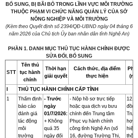
BỔ SUNG, BỊ BÃI BỎ TRONG L
ĨNH VỰC MÔI TRƯỜNG
THUỘC PHẠM VI CHỨC NĂNG QUẢN LÝ CỦA SỞ
NÔNG NGHIỆP VÀ MÔI TRƯỜNG
(Kèm theo Quyết định số 2394/QĐ-UBND ngày 04 tháng 6
năm 2026 của Chủ tịch Ủy ban nhân dân tỉnh Nghệ An)
PHẦN 1. DANH MỤC THỦ TỤC HÀNH CHÍNH ĐƯỢC
SỬA ĐỔI, BỔ SUNG
Tên thủ
Thời hạn
Cách thức, địa điểm
Phí, 
ST
T
tục hành
giải quyết
thực hiện
(nế
chính
I
THỦ TỤC HÀNH CHÍNH CẤP TỈNH
1
Thẩm định
- Trước
- Nộp hồ sơ trực tiếp
12.9
báo cáo
ngày
hoặc qua dịch vụ bưu
đồng
đánh giá
01/7/2026:
chính đến Trung tâm
Trườ
tác động
+ Không
Phục vụ hành chính
hợp 
môi
quá 35
công tỉnh Nghệ An (số
hiện
trường
ngày đối
16, đường Trường Thi,
thôn