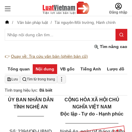
Đăng nhập
Văn bản pháp luật
Tài nguyên-Môi trường,
Hành chính
Tìm nâng cao
👉
Quay về: Tra cứu văn bản (phiên bản cũ)
Tổng quan
Nội dung
VB gốc
Tiếng Anh
Lược đồ
Lưu
Tìm từ trong trang
Tình trạng hiệu lực:
Đã biết
ỦY BAN NHÂN DÂN
CỘNG HÒA XÃ HỘI CHỦ
TỈNH NGHỆ AN
NGHĨA VIỆT NAM
__________
Độc lập - Tự do - Hạnh phúc
____________________
Số: 2394/QĐ-UBND
Nghệ An, ngày 04 tháng 6 năm