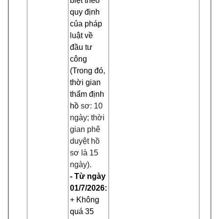
biệt theo
quy định
của pháp
luật về
đầu tư
công
(Trong đó,
thời gian
thẩm định
hồ
sơ: 10
ngày; thời
gian phê
duyệt hồ
sơ là 15
ngày).
- Từ ngày
01/7/2026:
+ Không
quá 35