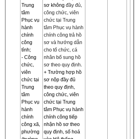
Trung
sơ không
đầy đủ,
tâm
công chức, viên
Phục vụ
chức tại Trung
hành
tâm Phục vụ hành
chính
chính công trả hồ
công
sơ và hướng dẫn
tỉnh;
cho tổ chức, cá
- Công
nhân bổ sung hồ
chức,
sơ theo quy định.
viên
+ Trường hợp hồ
chức tại
sơ nộp đầy đủ
Trung
theo quy định,
tâm
công chức, viên
Phục vụ
chức tại Trung
hành
tâm Phục vụ hành
chính
chính công tiếp
công xã,
nhận hồ sơ theo
phường
quy định, số hoá