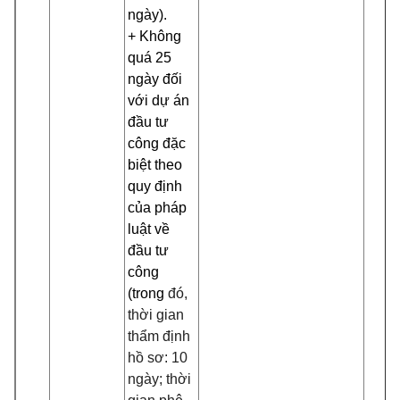
ngày).
+ Không
quá 25
ngày đối
với dự án
đầu tư
công đặc
biệt theo
quy định
của pháp
luật về
đầu tư
công
(trong
đó,
thời gian
thẩm định
hồ sơ: 10
ngày; thời