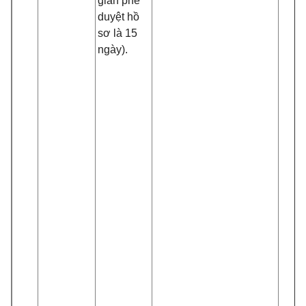
gian phê
duyệt hồ
sơ là 15
ngày).