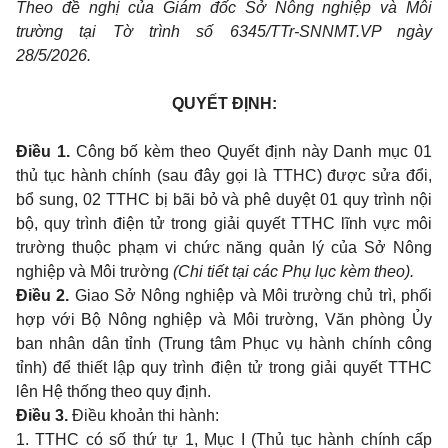
Theo đề nghị của Giám đốc Sở Nông nghiệp và Môi
trường tại Tờ trình số 6345/TTr-SNNMT.VP ngày
28/5/2026.
QUYẾT ĐỊNH:
Điều 1.
Công bố kèm theo Quyết định này Danh mục 01
thủ tục hành chính (sau đây gọi là TTHC) được sửa đổi,
bổ sung, 02 TTHC bị bãi bỏ và phê duyệt 01 quy trình nội
bộ, quy trình điện tử trong giải quyết TTHC lĩnh vực môi
trường thuộc phạm vi chức năng quản lý của Sở Nông
nghiệp và Môi trường
(Chi tiết tại các Phụ lục kèm theo).
Điều 2.
Giao Sở Nông nghiệp và Môi trường chủ trì, phối
hợp với Bộ Nông nghiệp và Môi trường, Văn phòng Ủy
ban nhân dân tỉnh (Trung tâm Phục vụ hành chính công
tỉnh) để thiết lập quy trình điện tử trong giải quyết TTHC
lên Hệ thống theo quy định.
Điều 3.
Điều khoản thi hành:
1. TTHC có số thứ tự 1, Mục I (Thủ tục hành chính cấp