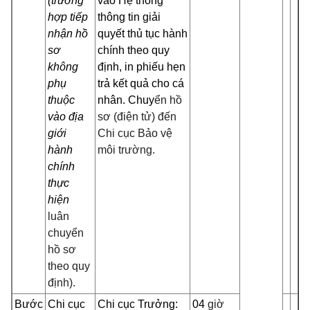
(trường
vào Hệ thống
hợp tiếp
thông tin giải
nhận hồ
quyết thủ tục hành
sơ
chính theo quy
không
định, in phiếu hẹn
phụ
trả kết quả cho cá
thuộc
nhân. Chuy
ển hồ
vào địa
sơ (điện tử) đến
giới
Chi cục Bảo vệ
hành
môi trường.
chính
thực
hiện
luân
chuyển
hồ sơ
theo quy
định).
Bước
Chi cục
Chi cục Trưởng:
04
giờ