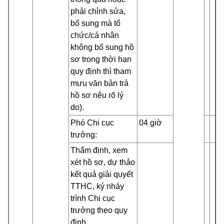
phải chỉnh sửa,
bổ sung mà tổ
chức/cá nhân
không bổ sung hồ
sơ trong thời hạn
quy định thì tham
mưu văn bản trả
hồ sơ nêu rõ lý
do).
Phó Chi cục
04 giờ
trưởng:
Thẩm định, xem
xét hồ sơ, dự thảo
kết quả giải quyết
TTHC, ký nháy
trình Chi cục
trưởng theo quy
định.