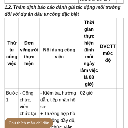
1.2. Th
ẩm định báo cáo đánh giá tác động môi trường
đối với dự án đầu tư công đặc biệt
Thời
gian
thực
Th
ứ
Đơn
hiện
DVCTT
tự
vị/người
Nội
dung công
(tính
mức
công
thực
việc
mỗi
độ
việc
hiện
ngày
làm việc
là 08
giờ)
Bước
- Công
- Kiểm tra, hướng
02 giờ
1
chức,
dẫn, tiếp nhận hồ
viên
sơ.
chức tại
+ Trường hợp hồ
Trung
sơ không đầy đủ,
Chú thích màu chỉ dẫn
tâm
công chức, viên