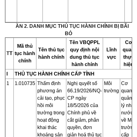
PH
ẦN 2. DANH MỤC THỦ TỤC HÀNH CHÍNH BỊ BÃI
BỎ
Tên VBQPPL
Cơ
Mã thủ
Tên thủ tục
quy định nội
Lĩnh
quan
T
T
tục hành
hành chính
dung thủ tục
vực
thực
chính
hành chính
hiện
I
THỦ TỤC HÀNH CHÍNH CẤP TỈNH
1
1.010735
Thẩm định
Nghị quyết số
Môi
Cơ
phương án
66.19/2026/NQ-
trường
quan
cải tạo, phục
CP ngày
quản
hồi môi
18/5/2026 của
lý nhà
trường trong
Chính phủ về
nước
hoạt động
cắt giảm, phân
về Môi
khai thác
quyền, đơn
trường
khoáng sản
giản hoá thủ tục
cấp