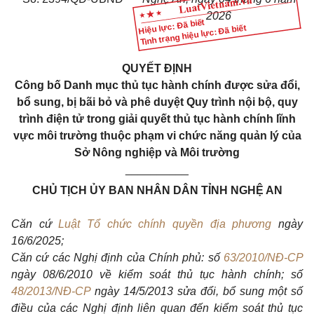
2026
Hiệu lực: Đã biết
Tình trạng hiệu lực: Đã biết
QUYẾT ĐỊNH
C
ông bố Danh mục thủ tục hành chính được sửa đổi,
bổ sung, bị bãi bỏ và phê duyệt Quy trình nội bộ, quy
trình điện tử trong giải quyết thủ tục hành chính lĩnh
vực môi trường thuộc phạm vi chức năng quản lý của
Sở Nông nghiệp và Môi trường
__________
CHỦ TỊCH ỦY BAN NHÂN DÂN TỈNH NGHỆ AN
Căn cứ
Luật Tổ chức chính quyền địa phương
ngày
16/6/2025;
Căn cứ các Nghị định của Chính phủ: số
63/2010/NĐ-CP
ngày 08/6/2010 về kiểm soát thủ tục hành chính; số
48/2013/NĐ-CP
ngày 14/5/2013 sửa đổi, bổ sung một số
điều của các Nghị định liên quan đến kiểm soát thủ tục