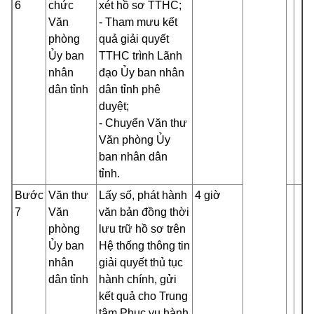
6
chức
xét hồ sơ TTHC;
Văn
- Tham mưu kết
phòng
quả giải quyết
Ủy ban
TTHC trình Lãnh
nhân
đạo Ủy ban nhân
dân tỉnh
dân tỉnh phê
duyệt;
- Chuyển Văn thư
Văn phòng Ủy
ban nhân dân
tỉnh.
Bước
Văn thư
Lấy số, phát hành
4 giờ
7
Văn
văn bản đồng thời
phòng
lưu trữ hồ sơ trên
Ủy ban
Hệ thống thông tin
nhân
giải quyết thủ tục
dân tỉnh
hành chính, gửi
kết quả cho Trung
tâm Phục vụ hành