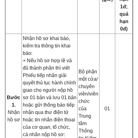
1đ;
quá
hạn
0đ)
Nhận hồ sơ khai báo,
kiểm tra thông tin khai
báo:
+ Nếu hồ sơ hợp lệ và
đủ thành phần thì viết
Bộ phận
Phiếu tiếp nhận giải
một cửa/
quyết thủ tục hành chính
chuyên
giao cho người nộp hồ
viên/viên
Bước
sơ 01 bản và lưu 01 bản
chức
1.
hoặc gửi thông báo tiếp
của
01
Nhận
nhận qua thư điện tử
Trung
hồ sơ
hoặc tin nhắn điện thoại
tâm
của cơ quan, tổ chức,
Thông
cá nhân nộp hồ sơ: