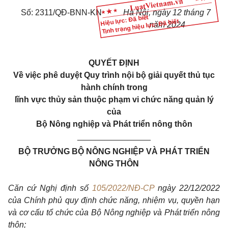
Số: 2311/QĐ-BNN-KN
Hà Nội, ngày 12 tháng 7
Hiệu lực: Đã biết
Tình trạng hiệu lực: Đã biết
năm 2024
QUYẾT ĐỊNH
Về việc phê duyệt Quy trình nội bộ giải quyết thủ tục
hành chính trong
lĩnh vực thủy sản thuộc phạm vi chức năng quản lý
của
Bộ Nông nghiệp và Phát triển nông thôn
________________
BỘ TRƯỞNG BỘ NÔNG NGHIỆP VÀ PHÁT TRIỂN
NÔNG THÔN
Căn cứ Nghị định số
105/2022/NĐ-CP
ngày 22/12/2022
của Chính phủ quy định chức năng, nhiệm vụ, quyền hạn
và cơ cấu tổ chức của Bộ Nông nghiệp và Phát triển nông
thôn;