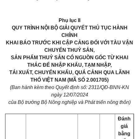
Phụ lục II
QUY TRÌNH NỘI BỘ GIẢI QUYẾT THỦ TỤC HÀNH
CHÍNH
KHAI BÁO TRƯỚC KHI CẬP CẢNG ĐỐI VỚI TÀU VẬN
CHUYỂN THUỶ SẢN,
SẢN PHẨM THUỶ SẢN CÓ NGUỒN GỐC TỪ KHAI
THÁC ĐỂ NHẬP KHẨU, TẠM NHẬP,
TÁI XUẤT, CHUYỂN KHẨU, QUÁ CẢNH QUA LÃNH
THỔ VIỆT NAM (MÃ SỐ 2.001705)
(Ban hành kèm theo Quyết định số: 2311/QĐ-BNN-KN
ngày 12/07/2024
của Bộ trưởng Bộ Nông nghiệp và Phát triển nông thôn)
Đánh
giá
bằng