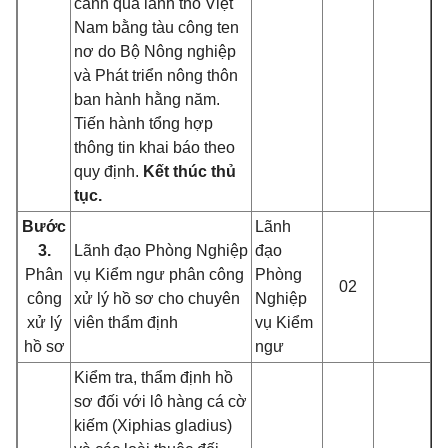
cảnh qua lãnh thổ Việt
Nam bằng tàu công ten
nơ do Bộ Nông nghiệp
và Phát triển nông thôn
ban hành hằng năm.
Tiến hành tổng hợp
thông tin khai báo theo
quy định.
Kết thúc thủ
tục.
Bước
Lãnh
3.
Lãnh đạo Phòng Nghiệp
đạo
Phân
vụ Kiểm ngư phân công
Phòng
02
công
xử lý hồ sơ cho chuyên
Nghiệp
xử lý
viên thẩm định
vụ Kiểm
hồ sơ
ngư
Kiểm tra, thẩm định hồ
sơ đối với lô hàng cá cờ
kiếm (Xiphias gladius)