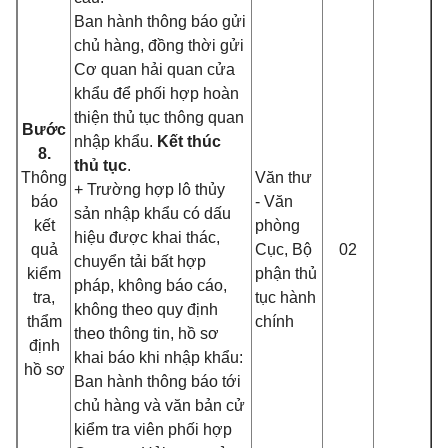
Ban hành thông báo gửi
chủ hàng, đồng thời gửi
Cơ quan hải quan cửa
khẩu để phối hợp hoàn
thiện thủ tục thông quan
Bước
nhập khẩu.
Kết thúc
8.
thủ tục
.
Thông
Văn thư
+ Trường hợp lô thủy
báo
- Văn
sản nhập khẩu có dấu
kết
phòng
hiệu được khai thác,
quả
Cục, Bộ
02
chuyển tải bất hợp
kiểm
phận thủ
pháp, không báo cáo,
tra,
tục hành
không theo quy định
thẩm
chính
theo thông tin, hồ sơ
định
khai báo khi nhập khẩu:
hồ sơ
Ban hành thông báo tới
chủ hàng và văn bản cử
kiểm tra viên phối hợp