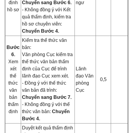
định
Chuyển sang Bước 6.
ngư
hồ sơ
- Không đồng ý với Kết
quả thẩm định, kiểm tra
hồ sơ chuyên viên:
Chuyển Bước 4.
Kiểm tra thể thức văn
Bước
bản:
6.
Văn phòng Cục kiểm tra
Xem
thể thức văn bản thẩm
xét
định của Cục để trình
Lãnh
thể
lãnh đạo Cục xem xét.
đạo Văn
0,5
thức
- Đồng ý với thể thức
phòng
văn
văn bản đã trình:
Cục
bản
Chuyển sang Bước 7.
thẩm
- Không đồng ý với thể
định
thức văn bản:
Chuyển
Bước 4.
Duyệt kết quả thẩm định