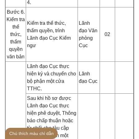
4.
Bước 6.
Kiểm tra
Kiểm tra thể thức,
Lãnh
thể
thẩm quyền, trình
đạo Văn
thức,
02
Lãnh đạo Cục Kiểm
phòng
thẩm
ngư
Cục
quyền
văn bản
Lãnh đạo Cục thực
hiện ký và chuyển cho
Lãnh
bộ phận một cửa
đạo Cục
TTHC.
Sau khi hồ sơ được
Lãnh đạo Cục thực
hiện phê duyệt, Thông
báo chấp thuận hoặc
từ chối cho tàu cập
Chú thích màu chỉ dẫn
cảng. Bộ phận một