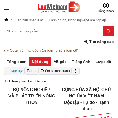
Đăng nhập
Văn bản pháp luật
Hành chính,
Nông nghiệp-Lâm nghiệp
Tìm nâng cao
👉
Quay về: Tra cứu văn bản (phiên bản cũ)
Tổng quan
Nội dung
VB gốc
Tiếng Anh
Lược đồ
Lưu
Tìm từ trong trang
Mục lục
Tình trạng hiệu lực:
Đã biết
BỘ NÔNG NGHIỆP
CỘNG HÒA XÃ HỘI CHỦ
VÀ PHÁT TRIỂN NÔNG
NGHĨA VIỆT NAM
THÔN
Độc lập - Tự do - Hạnh
________________
phúc
________________