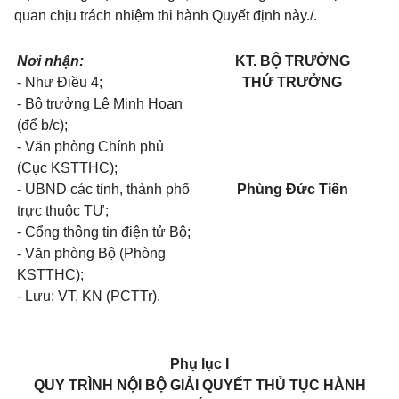
quan chịu trách nhiệm thi hành Quyết định này./.
Nơi nhận:
KT. BỘ TRƯỞNG
- Như Điều 4;
THỨ TRƯỞNG
- Bộ trưởng Lê Minh Hoan
(để b/c);
- Văn phòng Chính phủ
(Cục KSTTHC);
- UBND các tỉnh, thành phố
Phùng Đức Tiến
trực thuộc TƯ;
- Cổng thông tin điện tử Bộ;
- Văn phòng Bộ (Phòng
KSTTHC);
- Lưu: VT, KN (PCTTr).
Phụ lục I
QUY TRÌNH NỘI BỘ GIẢI QUYẾT THỦ TỤC HÀNH