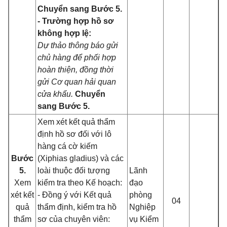
Chuyển sang Bước 5.
- Trường hợp hồ sơ
không hợp lệ:
Dự thảo thông báo gửi
chủ hàng để phối hợp
hoàn thiện, đồng thời
gửi Cơ quan hải quan
cửa khẩu.
Chuyển
sang Bước 5.
Xem xét kết quả thẩm
định hồ sơ đối với lô
hàng cá cờ kiếm
Bước
(Xiphias gladius) và các
5.
loài thuộc đối tượng
Lãnh
Xem
kiểm tra theo Kế hoạch:
đạo
xét kết
- Đồng ý với Kết quả
phòng
04
quả
thẩm định, kiểm tra hồ
Nghiệp
thẩm
sơ của chuyên viên:
vụ Kiểm