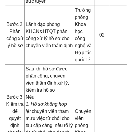
trực tuyến
Trưởng
phòng
Bước 2.
Lãnh đạo phòng
Khoa
Phân
KHCN&HTQT phân
học
02
công xử
công xử lý hồ sơ cho
công
lý hồ sơ
chuyên viên thẩm định
nghệ và
Hợp tác
quốc tế
Sau khi hồ sơ được
phân công, chuyên
viên thẩm định xử lý,
kiểm tra hồ sơ:
Bước 3.
Nếu:
Kiểm tra
1. Hồ sơ không hợp
để
lệ:
chuyên viên tham
Chuyên
quyết
mưu việc từ chối cho
viên
định
tàu cập cảng, nêu rõ lý
phòng