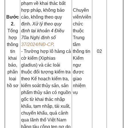
phạm về khai thác bất
hợp pháp, không báo
Chuyên
Bước
cáo, không theo quy
viên/viên
2.
định.
Xử lý theo quy
chức
Tổng
định tại khoản 4 Điều
thuộc
hợp
70a Nghị định số
Trung
thông
37/2024/NĐ-CP
.
tâm
tin
- Trường hợp lô hàng cá
thông tin
02
khai
cờ kiếm (Xiphias
Kiểm
báo,
gladius) và các loài
ngư
phân
thuộc đối tượng kiểm tra
được
loại
theo Kế hoạch kiểm tra,
giao
hồ sơ
kiểm soát thủy sản, sản
nhiệm
phẩm thủy sản có nguồn
vụ
gốc từ khai thác nhập
khẩu, tạm nhập, tái xuất,
chuyển khẩu, quá cảnh
qua lãnh thổ Việt Nam
bằng tàu công ten nơ do