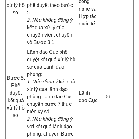
công
xử lý hồ
phê duyệt theo bước
nghệ và
sơ
5.
Hợp tác
2. Nếu không đồng ý
quốc tế
kết quả xử lý của
chuyên viên, chuyển
về Bước 3.1.
Lãnh đạo Cục phê
duyệt kết quả xử lý hồ
sơ của Lãnh đạo
phòng:
Bước 5.
1. Nếu đồng ý
kết quả
Phê
xử lý của lãnh đạo
duyệt
Lãnh
phòng, lãnh đạo Cục
06
kết quả
đạo Cục
chuyển bước 7 thực
xử lý hồ
hiện ký số.
sơ
2. Nếu không đồng ý
với kết quả lãnh đạo
phòng, chuyển Bước