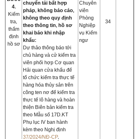
chuyển tải bất hợp
Chuyên
4.
pháp, không báo cáo,
viên
Kiểm
không theo quy định
Phòng
tra,
34
theo thông tin, hồ sơ
Nghiệp
thẩm
khai báo khi nhập
vụ Kiểm
định
khẩu:
ngư
hồ sơ
Dự thảo thông báo tới
chủ hàng và cử kiểm tra
viên phối hợp Cơ quan
Hải quan cửa khẩu để
tổ chức kiểm tra thực tế
hàng hóa thủy sản trên
công ten nơ để kiểm tra
thực tế lô hàng và hoàn
thiện Biên bản kiểm tra
theo Mẫu số 17D.KT
Phụ lục IV ban hành
kèm theo Nghị định
37/2024/NĐ-CP
.