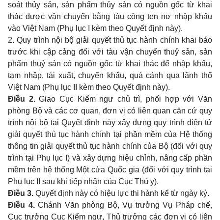
soát thủy sản, sản phẩm thủy sản có nguồn gốc từ khai
thác được vận chuyển bằng tàu công ten nơ nhập khẩu
vào Việt Nam (Phụ lục I kèm theo Quyết định này).
2. Quy trình nội bộ giải quyết thủ tục hành chính khai báo
trước khi cập cảng đối với tàu vận chuyển thuỷ sản, sản
phẩm thuỷ sản có nguồn gốc từ khai thác để nhập khẩu,
tạm nhập, tái xuất, chuyển khẩu, quá cảnh qua lãnh thổ
Việt Nam (Phụ lục II kèm theo Quyết định này).
Điều 2.
Giao Cục Kiểm ngư chủ trì
, phối hợp với Văn
phòng Bộ và các cơ quan, đơn vị có liên quan căn cứ quy
trình nội bộ tại Quyết định này xây dựng quy trình điện tử
giải quyết thủ tục hành chính tại phần mềm của Hệ thống
thông tin giải quyết thủ tục hành chính của Bộ (đối với quy
trình tại Phụ lục I) và xây dựng hiệu chỉnh, nâng cấp phần
mềm trên hệ thống Một cửa Quốc gia (đối với quy trình tại
Phụ lục II sau khi tiếp nhận của Cục Thú y).
Điều 3.
Quyết định này có hiệu lực thi hành kể từ ngày ký.
Điều 4.
Chánh Văn phòng Bộ, Vụ trưởng Vụ Pháp chế,
Cục trưởng Cục Kiểm ngư, Thủ trưởng các đơn vị có liên