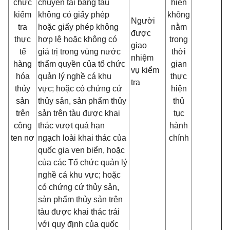
chức
chuyển tải bằng tàu
hiện
kiểm
không có giấy phép
không
Người
tra
hoặc giấy phép không
nằm
được
thực
hợp lệ hoặc không có
trong
giao
tế
giá trị trong vùng nước
thời
nhiệm
hàng
thẩm quyền của tổ chức
gian
vụ kiểm
hóa
quản lý nghề cá khu
thực
tra
thủy
vực; hoặc có chứng cứ
hiện
sản
thủy sản, sản phẩm thủy
thủ
trên
sản trên tàu được khai
tục
công
thác vượt quá hạn
hành
ten nơ
ngạch loài khai thác của
chính
quốc gia ven biển, hoặc
của các Tổ chức quản lý
nghề cá khu vực; hoặc
có chứng cứ thủy sản,
sản phẩm thủy sản trên
tàu được khai thác trái
với quy định của quốc