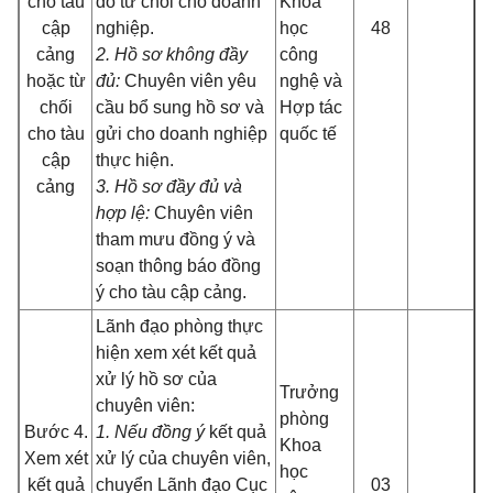
cho tàu
do từ chối cho doanh
Khoa
cập
nghiệp.
học
48
cảng
2. Hồ sơ không đầy
công
hoặc từ
đủ:
Chuyên viên yêu
nghệ và
chối
cầu bổ sung hồ sơ và
Hợp tác
cho tàu
gửi cho doanh nghiệp
quốc tế
cập
thực hiện.
cảng
3. Hồ sơ đầy đủ và
hợp lệ:
Chuyên viên
tham mưu đồng ý và
soạn thông báo đồng
ý cho tàu cập cảng.
Lãnh đạo phòng thực
hiện xem xét kết quả
xử lý hồ sơ của
Trưởng
chuyên viên:
phòng
Bước 4.
1. Nếu đồng ý
kết quả
Khoa
Xem xét
xử lý của chuyên viên,
học
kết quả
chuyển Lãnh đạo Cục
03