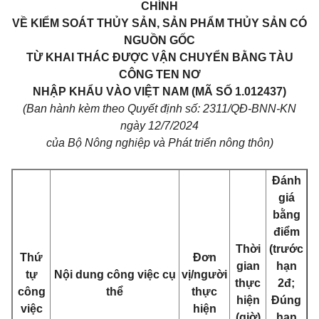
CHÍNH
VỀ KIỂM SOÁT THỦY SẢN, SẢN PHẨM THỦY SẢN CÓ
NGUỒN GỐC
TỪ KHAI THÁC ĐƯỢC VẬN CHUYỂN BẰNG TÀU
CÔNG TEN NƠ
NHẬP KHẨU VÀO VIỆT NAM (MÃ SỐ 1.012437)
(Ban hành kèm theo Quyết định số: 2311/QĐ-BNN-KN
ngày 12/7/2024
của Bộ Nông nghiệp và Phát triển nông thôn)
Đánh
giá
bằng
điểm
Thời
(trước
Thứ
Đơn
gian
hạn
tự
Nội dung công việc cụ
vị/người
thực
2đ;
công
thể
thực
hiện
Đúng
việc
hiện
(giờ)
hạn