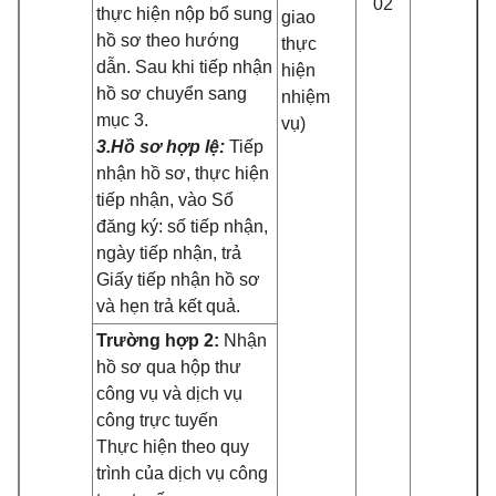
02
thực hiện nộp bổ sung
giao
hồ sơ theo hướng
thực
dẫn. Sau khi tiếp nhận
hiện
hồ sơ chuyển sang
nhiệm
mục 3.
vụ)
3.Hồ sơ hợp lệ:
Tiếp
nhận hồ sơ, thực hiện
tiếp nhận, vào Sổ
đăng ký: số tiếp nhận,
ngày tiếp nhận, trả
Giấy tiếp nhận hồ sơ
và hẹn trả kết quả.
Trường hợp 2:
Nhận
hồ sơ qua hộp thư
công vụ và dịch vụ
công trực tuyến
Thực hiện theo quy
trình của dịch vụ công