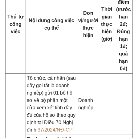
điểm
Thời
(trước
Đơn
Thứ tự
gian
hạn
Nội dung công việc
vị/người
công
thực
2đ;
cụ thể
thực
việc
hiện
Đúng
hiện
(giờ)
hạn
1đ;
quá
hạn
0đ)
Tổ chức, cá nhân (sau
đây gọi tắt là doanh
nghiệp) gửi 01 bộ hồ
sơ về bộ phận một
Doanh
cửa xem xét tính đầy
nghiệp
đủ của hồ sơ theo quy
định tại Điều 70 Nghị
định
37/2024/NĐ-CP