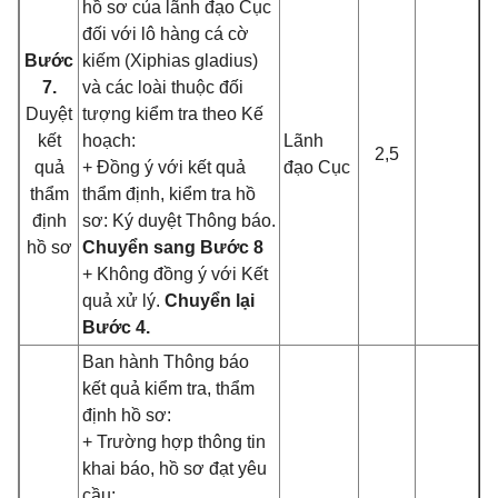
hồ sơ của lãnh đạo Cục
đối với lô hàng cá cờ
Bước
kiếm (Xiphias gladius)
7.
và các loài thuộc đối
Duyệt
tượng kiểm tra theo Kế
kết
hoạch:
Lãnh
2,5
quả
+ Đồng ý với kết quả
đạo Cục
thẩm
thẩm định, kiểm tra hồ
định
sơ: Ký duyệt Thông báo.
hồ sơ
Chuyển sang Bước 8
+ Không đồng ý với Kết
quả xử lý.
Chuyển lại
Bước 4.
Ban hành Thông báo
kết quả kiểm tra, thẩm
định hồ sơ:
+ Trường hợp thông tin
khai báo, hồ sơ đạt yêu
cầu: