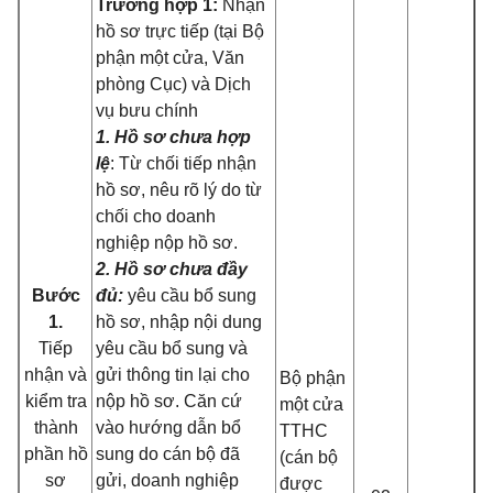
Trường hợp 1:
Nhận
hồ sơ trực tiếp (tại Bộ
phận một cửa, Văn
phòng Cục) và Dịch
vụ bưu chính
1. Hồ sơ chưa hợp
lệ
: Từ chối tiếp nhận
hồ sơ, nêu rõ lý do từ
chối cho doanh
nghiệp nộp hồ sơ.
2. Hồ sơ chưa đầy
Bước
đủ:
yêu cầu bổ sung
1.
hồ sơ, nhập nội dung
Tiếp
yêu cầu bổ sung và
nhận và
gửi thông tin lại cho
Bộ phận
kiểm tra
nộp hồ sơ. Căn cứ
một cửa
thành
vào hướng dẫn bổ
TTHC
phần hồ
sung do cán bộ đã
(cán bộ
sơ
gửi, doanh nghiệp
được