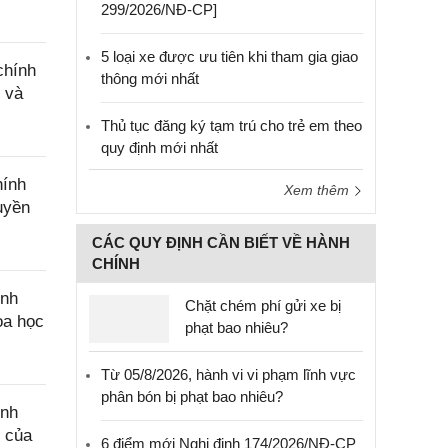
299/2026/NĐ-CP]
5 loại xe được ưu tiên khi tham gia giao
chính
thông mới nhất
 và
Thủ tục đăng ký tạm trú cho trẻ em theo
quy định mới nhất
hính
Xem thêm
uyền
CÁC QUY ĐỊNH CẦN BIẾT VỀ HÀNH
CHÍNH
ính
Chặt chém phí gửi xe bị
oa học
phạt bao nhiêu?
Từ 05/8/2026, hành vi vi phạm lĩnh vực
phân bón bị phạt bao nhiêu?
ính
c của
6 điểm mới Nghị định 174/2026/NĐ-CP