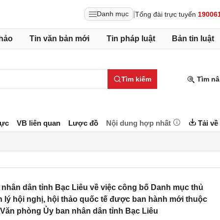
|
Danh mục
Tổng đài trực tuyến
19006
hảo
Tin văn bản mới
Tin pháp luật
Bản tin luật
Tìm kiếm
Tìm nâ
lực
VB liên quan
Lược đồ
Nội dung hợp nhất
Tải về
nhân dân tỉnh Bạc Liêu về việc công bố Danh mục thủ
n lý hội nghị, hội thảo quốc tế được ban hành mới thuộc
 Văn phòng Ủy ban nhân dân tỉnh Bạc Liêu