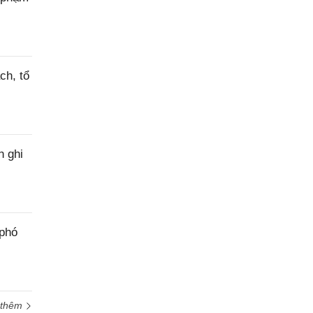
ch, tổ
h ghi
 phó
 thêm