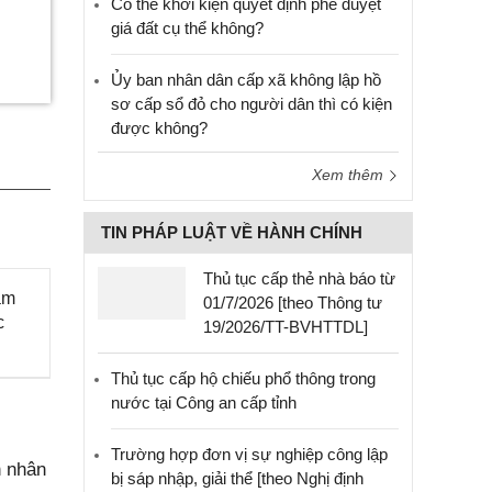
Có thể khởi kiện quyết định phê duyệt
giá đất cụ thể không?
Ủy ban nhân dân cấp xã không lập hồ
sơ cấp sổ đỏ cho người dân thì có kiện
được không?
Xem thêm
TIN PHÁP LUẬT VỀ HÀNH CHÍNH
Thủ tục cấp thẻ nhà báo từ
ăm
01/7/2026 [theo Thông tư
c
19/2026/TT-BVHTTDL]
Thủ tục cấp hộ chiếu phổ thông trong
nước tại Công an cấp tỉnh
Trường hợp đơn vị sự nghiệp công lập
n nhân
bị sáp nhập, giải thể [theo Nghị định