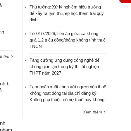
à
Thủ tướng: Xử lý nghiêm hiệu trưởng
Yêu
để xảy ra lạm thu, ép học thêm trái quy
cầu
định
hỗ trợ
nh
Từ 01/7/2026, tiền ăn giữa ca không
quá 1,2 triệu đồng/tháng không tính thuế
TNCN
 thêm
Tăng cường ứng dụng công nghệ để
chống gian lận trong kỳ thi tốt nghiệp
THPT năm 2027
nh bị
Tạm hoãn xuất cảnh với người nộp thuế
ôi
không hoạt động tại địa chỉ đăng ký:
Không phụ thuộc có nợ thuế hay không
Xem thêm
ính
c phạm