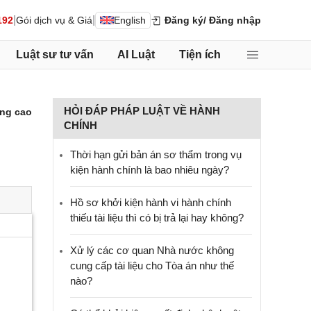
|
|
192
Gói dịch vụ & Giá
English
Đăng ký
/ Đăng nhập
Luật sư tư vấn
AI Luật
Tiện ích
HỎI ĐÁP PHÁP LUẬT VỀ HÀNH
ng cao
CHÍNH
Thời hạn gửi bản án sơ thẩm trong vụ
kiện hành chính là bao nhiêu ngày?
Hồ sơ khởi kiện hành vi hành chính
thiếu tài liệu thì có bị trả lại hay không?
Xử lý các cơ quan Nhà nước không
cung cấp tài liệu cho Tòa án như thế
nào?