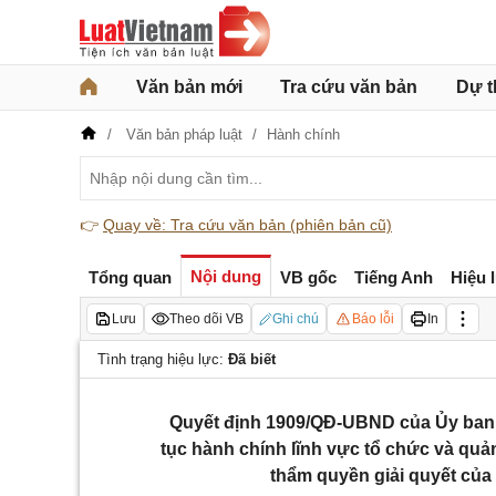
Văn bản mới
Tra cứu văn bản
Dự t
Văn bản pháp luật
Hành chính
👉
Quay về: Tra cứu văn bản (phiên bản cũ)
Nội dung
Tổng quan
VB gốc
Tiếng Anh
Hiệu 
Lưu
Theo dõi VB
Ghi chú
Báo lỗi
In
Tình trạng hiệu lực:
Đã biết
Quyết định 1909/QĐ-UBND của Ủy ban 
tục hành chính lĩnh vực tổ chức và quả
thẩm quyền giải quyết của