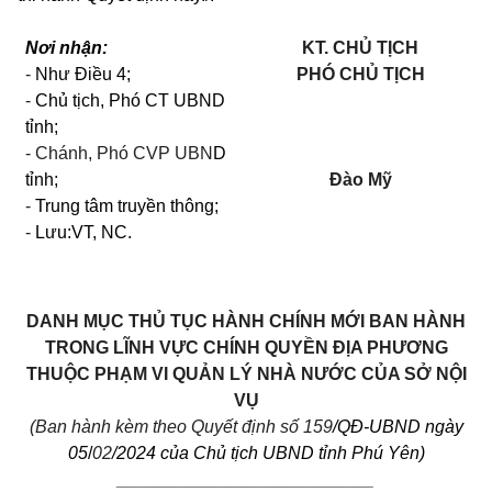
Nơi nhận:
KT. CHỦ TỊCH
-
Như Điều 4;
PHÓ CHỦ TỊCH
-
Chủ tịch, Phó CT UBND
tỉnh;
-
Chánh, Phó CVP UBN
D
tỉnh;
Đào Mỹ
-
Trung tâm truyền thông;
-
Lưu:VT, NC.
DANH MỤC THỦ TỤC HÀNH CHÍNH MỚI
BAN HÀNH
TRONG LĨNH VỰC CHÍNH QUYỀN ĐỊA PHƯƠNG
THUỘC PHẠM VI
QUẢN LÝ NHÀ NƯỚC CỦA SỞ NỘI
VỤ
(Ban hành kèm theo Quyết định số 159
/QĐ-UBND ngày
05
/
02
/2024 của Chủ tịch UBND tỉnh Phú Yên)
__________________________