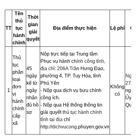
Tên
Thời
thủ
gian
TT
tục
Địa điểm thực hiện
Lệ phí
Că
giải
hành
quyết
chính
Nộp trực tiếp tại Trung tâm
Thủ
Phục vụ hành ch
ính công tỉnh,
tục
45
địa chỉ: 206A Trầ
n Hưng Đạo,
phân
ngày
phường 4, TP. Tuy Hòa, tỉnh
Nghị
loại
kể từ
Phú Yên
27/
đơn
Không
1
ngày
-
Nộp qua dịch vụ bưu chính
ngày
vị
có
nhận
công ích.
Ủy b
hành
đủ hồ
-
Nộp qua Hệ thống thông tin
Quốc
chính
sơ
giải quyết
thủ tục hành chính
cấp
tỉnh tại địa
chỉ
xã
http://dichvucong.
phuyen.gov.vn