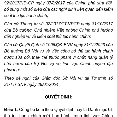
92/2017/NĐ-CP ngày 0
7/8/2017 của Chính phủ sửa đổi,
bổ sung
một số
điều của các nghị định liên quan đến kiểm
soát thủ tục hành chính;
Căn c
ứ Thông tư số
02/2017/TT-VPCP ngày 31/10/2017
của Bộ trưởng, Chủ nh
iệm Văn phòng Chính phủ hướng
dẫ
n nghiệp vụ về kiểm soát thủ tục hành chính;
Căn cứ Quyết
định số
1906/QĐ-BNV
ngày 31/12/2023 của
Bộ
trưởng Bộ Nội vụ về việc công bố
thủ tục hành chính
được sửa đổi, thay thế thuộc phạm vi chức năng quản lý
nhà nước của Bộ Nội vụ về lĩnh vực Chính quyền địa
phương;
Theo đề nghị của Giám đốc Sở Nội vụ tại Tờ trình số
31/TTr-SNV ngày 29/01/2024.
QUYẾT ĐỊNH:
Điều 1.
Công bố kèm theo Quyết định này là Danh mục 01
thủ tục hành chính mới ban hành trong lĩnh vực Chính