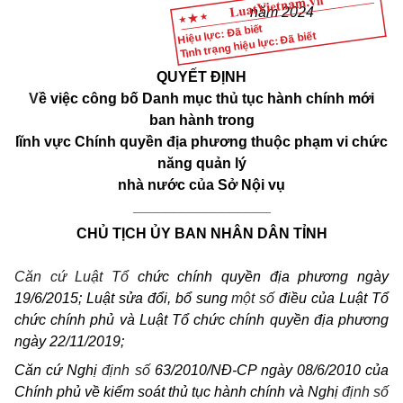
năm 2024
Hiệu lực: Đã biết
Tình trạng hiệu lực: Đã biết
QUYẾT ĐỊNH
V
ề việc công bố Danh mục thủ tục hành chính mới
ban hành trong
lĩnh vực Chính quyền địa phương thuộc phạm vi chức
năng quản lý
nhà nước của Sở Nội vụ
_________________
CHỦ TỊCH ỦY BAN NHÂN DÂN TỈNH
Căn cứ Luật T
ổ
chức chính quyền địa phương ngày
19/6/2015; Luật sửa đổi, bổ sung
một số
điều của Luật Tổ
chức chính phủ và Luật Tổ chức chính quyền địa phương
ngày 22/11/2019;
Căn cứ Nghị
định số
63/2010/NĐ-CP ngày 08/6/2010 của
Chính phủ về kiểm soát thủ tục hành chính và Nghị
định số