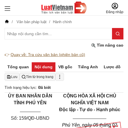
Đăng nhập
Văn bản pháp luật
Hành chính
Tìm nâng cao
👉
Quay về: Tra cứu văn bản (phiên bản cũ)
Tổng quan
Nội dung
VB gốc
Tiếng Anh
Lược đồ
Lưu
Tìm từ trong trang
Tình trạng hiệu lực:
Đã biết
ỦY BAN NHÂN DÂN
CỘNG HÒA XÃ HỘI CHỦ
TỈNH
PHÚ YÊN
NGHĨA VIỆT NAM
________
Độc lập - Tự do - Hạnh phúc
_____________
Số:
159
/QĐ-UBND
Phú Yên, ngày 05 tháng
02