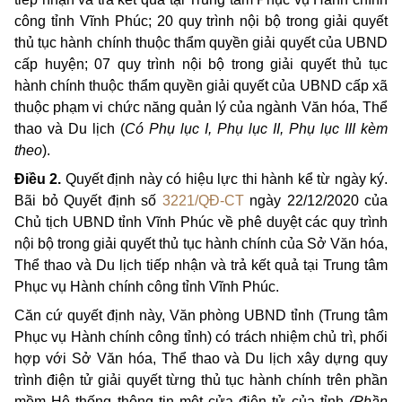
công tỉnh Vĩnh Phúc
;
20
quy trình nội bộ
trong giải quyết
thủ tục hành chính thuộc thẩm quyền giải quyết của UBND
cấp huyện; 07
quy trình nội bộ
trong giải quyết
thủ tục
hành chính thuộc thẩm quyền giải quyết của UBND cấp xã
thuộc phạm vi chức năng quản lý của ngành Văn hóa, Thể
thao và Du lịch (
Có Phụ lục I, Phụ lục II, Phụ lục III kèm
theo
).
Điều 2.
Quyết định này có hiệu lực thi hành kể từ ngày ký
.
Bãi bỏ Quyết định số
3221/QĐ-CT
ngày 22/12/2020 của
Chủ tịch UBND tỉnh Vĩnh Phúc về phê duyệt các quy trình
nội bộ trong giải quyết thủ tục hành chính của Sở Văn hóa,
Thể thao và Du lịch tiếp nhận và trả kết quả tại Trung tâm
Phục vụ Hành chính công tỉnh Vĩnh Phúc.
Căn cứ quyết định này, Văn phòng UBND tỉnh (Trung tâm
Phục vụ Hành chính công tỉnh) có trách nhiệm chủ trì, phối
hợp với Sở Văn hóa, Thể thao và Du lịch
xây dựng quy
trình điện tử giải quyết từng thủ tục hành chính trên phần
mềm Hệ thống thông tin một cửa điện tử của tỉnh
(Phần