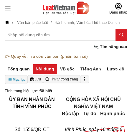
Đăng nhập
Văn bản pháp luật
Hành chính,
Văn hóa-Thể thao-Du lịch
Tìm nâng cao
👉
Quay về: Tra cứu văn bản (phiên bản cũ)
Tổng quan
Nội dung
VB gốc
Tiếng Anh
Lược đồ
Lưu
Tìm từ trong trang
Mục lục
Tình trạng hiệu lực:
Đã biết
ỦY BAN NHÂN DÂN
CỘNG HÒA XÃ HỘI CHỦ
TỈNH VĨNH PHÚC
NGHĨA VIỆT NAM
________________
Độc lập - Tự do - Hạnh phúc
________________________
Số: 1556/QĐ-CT
Vĩnh Phúc, ngày 16 tháng 6