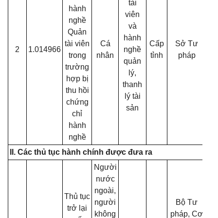
tài
hành
viên
nghề
và
Quản
hành
tài viên
Cá
Cấp
Sở Tư
2
1.014966
nghề
30
trong
nhân
tỉnh
pháp
quản
trường
lý,
hợp bị
thanh
thu hồi
lý tài
chứng
sản
chỉ
hành
nghề
II. Các thủ tục hành chính được đưa ra
Người
nước
ngoài,
Thủ tục
người
Bộ Tư
trở lại
không
pháp, Cơ