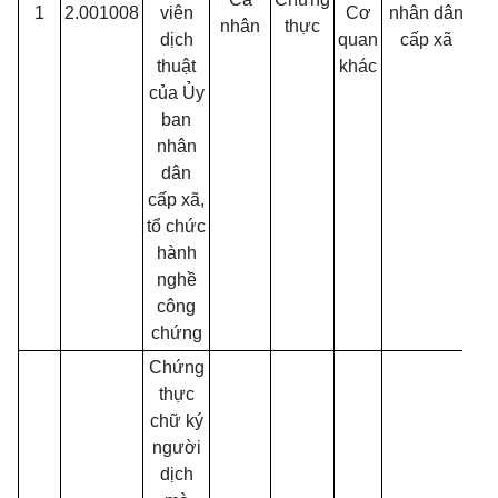
1
2.001008
viên
Cơ
nhân dân
30
nhân
thực
dịch
quan
cấp xã
thuật
khác
của Ủy
ban
nhân
dân
cấp xã,
tổ chức
hành
nghề
công
chứng
Chứng
thực
chữ ký
người
dịch