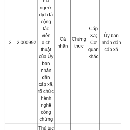
mà
người
dịch là
cộng
tác
Cấp
viên
Xã;
Ủy ban
Cá
Chứng
2
2.000992
dịch
Cơ
nhân dân
30
nhân
thực
thuật
quan
cấp xã
của Ủy
khác
ban
nhân
dân
cấp xã,
tổ chức
hành
nghề
công
chứng
Thủ tục