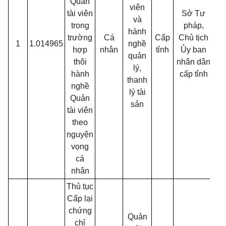
Quản
viên
tài viên
Sở Tư
và
trong
pháp,
hành
trường
Cá
Cấp
Chủ tịch
1
1.014965
nghề
30
hợp
nhân
tỉnh
Ủy ban
quản
thôi
nhân dân
lý,
hành
cấp tỉnh
thanh
nghề
lý tài
Quản
sản
tài viên
theo
nguyện
vọng
cá
nhân
Thủ tục
Cấp lại
chứng
Quản
chỉ