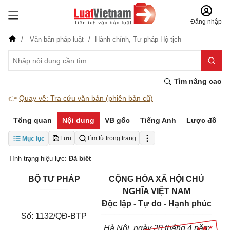
Đăng nhập
Văn bản pháp luật
Hành chính,
Tư pháp-Hộ tịch
Tìm nâng cao
👉
Quay về: Tra cứu văn bản (phiên bản cũ)
Tổng quan
Nội dung
VB gốc
Tiếng Anh
Lược đồ
Lưu
Tìm từ trong trang
Mục lục
Tình trạng hiệu lực:
Đã biết
BỘ TƯ PHÁP
CỘNG HÒA XÃ HỘI CHỦ
______
NGHĨA VIỆT NAM
Độc lập - Tự do - Hạnh phúc
________________________
Số: 1132/QĐ-BTP
Hà Nội, ngày 28 tháng 4 năm