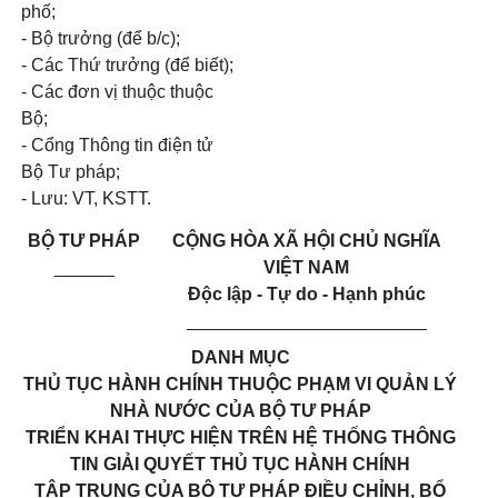
phố;
- Bộ trưởng (để b/c);
- Các Thứ trưởng (để biết);
- Các đơn vị thuộc thuộc
Bộ;
- Cổng Thông tin điện tử
Bộ Tư pháp;
- Lưu: VT, KSTT.
BỘ TƯ PHÁP
CỘNG HÒA XÃ HỘI CHỦ NGHĨA
______
VIỆT NAM
Độc lập - Tự do - Hạnh phúc
________________________
DANH MỤC
THỦ TỤC HÀNH CHÍNH THUỘC PHẠM VI QUẢN LÝ
NHÀ NƯỚC CỦA BỘ TƯ PHÁP
TRIỂN KHAI THỰC HIỆN TRÊN HỆ THỐNG THÔNG
TIN GIẢI QUYẾT THỦ TỤC HÀNH CHÍNH
TẬP TRUNG CỦA BỘ TƯ PHÁP ĐIỀU CHỈNH, BỔ