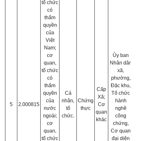
tổ chức
có
thẩm
quyền
của
Việt
Nam;
cơ
Ủy ban
quan,
Nhân dân
tổ chức
xã,
có
phường,
thẩm
Đặc khu,
Cấp
quyền
Cá
Tổ chức
Xã;
của
nhân,
Chứng
hành
5
2.000815
Cơ
30
nước
tổ
thực
nghề
quan
ngoài;
chức.
công
khác
cơ
chứng,
quan,
Cơ quan
tổ chức
đại diện