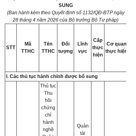
SUNG
(Ban hành kèm theo Quyết định số 1132/QĐ-BTP ngày
28 tháng 4 năm 2026 của Bộ trưởng Bộ Tư pháp)
Cấp
Mã
Tên
Đối
Lĩnh
Cơ quan
gi
STT
thực
TTHC
TTHC
tượng
vực
thực hiện
k
hiện
I. Các thủ tục hành chính được bổ sung
Thủ tục
Thu
hồi
chứng
chỉ
hành
Quản
nghề
tài