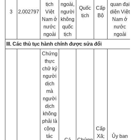
tịch
ngoài,
quan đại
Quốc
Cấp
3
2.002797
Việt
người
diện Việt
01
tịch
Bộ
Nam ở
không
Nam ở
nước
quốc
nước
ngoài
tịch
ngoài
III. Các thủ tục hành chính được sửa đổi
Chứng
thực
chữ ký
người
dịch
mà
người
dịch
không
phải là
cộng
Cấp
tác
Xã;
Ủy ban
Cá
Chứng