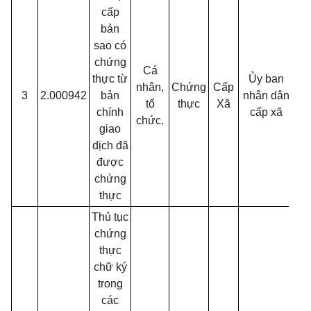
cấp
bản
sao có
chứng
Cá
thực từ
Ủy ban
nhân,
Chứng
Cấp
3
2.000942
bản
nhân dân
30
tổ
thực
Xã
chính
cấp xã
chức.
giao
dịch đã
được
chứng
thực
Thủ tục
chứng
thực
chữ ký
trong
các