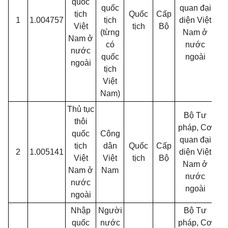
quốc
quốc
quan đại
tịch
Quốc
Cấp
1
1.004757
tịch
diện Việt
01
Việt
tịch
Bộ
(từng
Nam ở
Nam ở
có
nước
nước
quốc
ngoài
ngoài
tịch
Việt
Nam)
Thủ tục
Bộ Tư
thôi
pháp, Cơ
quốc
Công
quan đại
tịch
dân
Quốc
Cấp
2
1.005141
diện Việt
01
Việt
Việt
tịch
Bộ
Nam ở
Nam ở
Nam
nước
nước
ngoài
ngoài
Nhập
Người
Bộ Tư
quốc
nước
pháp, Cơ