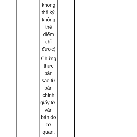
không
thể ký,
không
thể
điểm
chỉ
được)
Chứng
thực
bản
sao từ
bản
chính
giấy tờ,
văn
bản do
cơ
quan,