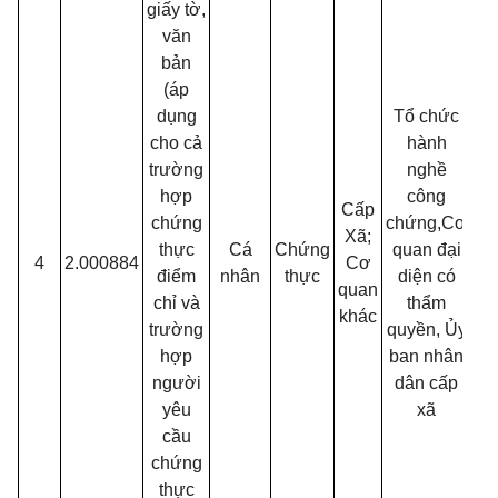
giấy tờ,
văn
bản
(áp
dụng
Tổ chức
cho cả
hành
trường
nghề
hợp
công
Cấp
chứng
chứng,Cơ
Xã;
thực
Cá
Chứng
quan đại
4
2.000884
Cơ
30
điểm
nhân
thực
diện có
quan
chỉ và
thẩm
khác
trường
quyền, Ủy
hợp
ban nhân
người
dân cấp
yêu
xã
cầu
chứng
thực