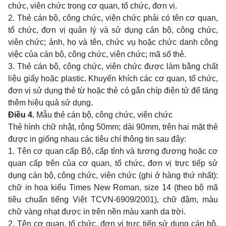
chức, viên chức trong cơ quan, tổ chức, đơn vị.
2. Thẻ cán bộ, công chức, viên chức phải có tên cơ quan,
tổ chức, đơn vị quản lý và sử dụng cán bộ, công chức,
viên chức; ảnh, họ và tên, chức vụ hoặc chức danh công
việc của cán bộ, công chức, viên chức; mã số thẻ.
3. Thẻ cán bộ, công chức, viên chức được làm bằng chất
liệu giấy hoặc plastic. Khuyến khích các cơ quan, tổ chức,
đơn vị sử dụng thẻ từ hoặc thẻ có gắn chíp điện tử để tăng
thêm hiệu quả sử dụng.
Điều 4.
Mẫu thẻ cán bộ, công chức, viên chức
Thẻ hình chữ nhật, rộng 50mm; dài 90mm, trên hai mặt thẻ
được in giống nhau các tiêu chí thông tin sau đây:
1. Tên cơ quan cấp Bộ, cấp tỉnh và tương đương hoặc cơ
quan cấp trên của cơ quan, tổ chức, đơn vị trực tiếp sử
dụng cán bộ, công chức, viên chức (ghi ở hàng thứ nhất):
chữ in hoa kiểu Times New Roman, size 14 (theo bộ mã
tiêu chuẩn tiếng Việt TCVN-6909/2001), chữ đậm, màu
chữ vàng nhạt được in trên nền màu xanh da trời.
2. Tên cơ quan, tổ chức, đơn vị trực tiếp sử dụng cán bộ,