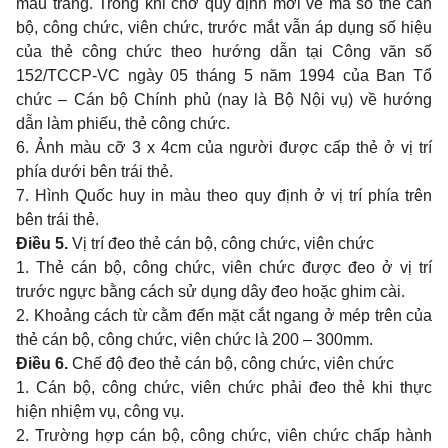
màu trắng. Trong khi chờ quy định mới về mã số thẻ cán
bộ, công chức, viên chức, trước mắt vẫn áp dụng số hiệu
của thẻ công chức theo hướng dẫn tại Công văn số
152/TCCP-VC ngày 05 tháng 5 năm 1994 của Ban Tổ
chức – Cán bộ Chính phủ (nay là Bộ Nội vụ) về hướng
dẫn làm phiếu, thẻ công chức.
6. Ảnh màu cỡ 3 x 4cm của người được cấp thẻ ở vị trí
phía dưới bên trái thẻ.
7. Hình Quốc huy in màu theo quy định ở vị trí phía trên
bên trái thẻ.
Điều 5.
Vị trí đeo thẻ cán bộ, công chức, viên chức
1. Thẻ cán bộ, công chức, viên chức được đeo ở vị trí
trước ngực bằng cách sử dụng dây đeo hoặc ghim cài.
2. Khoảng cách từ cằm đến mặt cắt ngang ở mép trên của
thẻ cán bộ, công chức, viên chức là 200 – 300mm.
Điều 6.
Chế độ đeo thẻ cán bộ, công chức, viên chức
1. Cán bộ, công chức, viên chức phải đeo thẻ khi thực
hiện nhiệm vụ, công vụ.
2. Trường hợp cán bộ, công chức, viên chức chấp hành