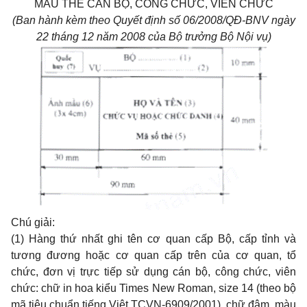
MẪU THẺ CÁN BỘ, CÔNG CHỨC, VIÊN CHỨC
(Ban hành kèm theo Quyết định số 06/2008/QĐ-BNV ngày
22 tháng 12 năm 2008 của Bộ trưởng Bộ Nội vụ)
Chú giải:
(1) Hàng thứ nhất ghi tên cơ quan cấp Bộ, cấp tỉnh và
tương đương hoặc cơ quan cấp trên của cơ quan, tổ
chức, đơn vị trực tiếp sử dụng cán bộ, công chức, viên
chức: chữ in hoa kiểu Times New Roman, size 14 (theo bộ
mã tiêu chuẩn tiếng Việt TCVN-6909/2001), chữ đậm, màu