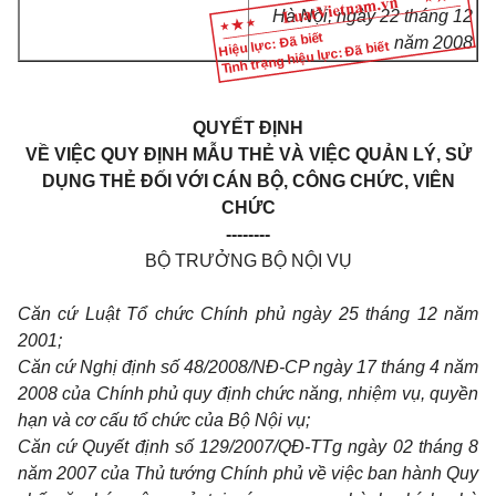
Hà Nội, ngày 22 tháng 12
Hiệu lực: Đã biết
năm 2008
Tình trạng hiệu lực: Đã biết
QUYẾT ĐỊNH
VỀ VIỆC QUY ĐỊNH MẪU THẺ VÀ VIỆC QUẢN LÝ, SỬ
DỤNG THẺ ĐỐI VỚI CÁN BỘ, CÔNG CHỨC, VIÊN
CHỨC
--------
BỘ TRƯỞNG BỘ NỘI VỤ
Căn cứ Luật Tổ chức Chính
phủ ngày 25 tháng 12 năm
2001;
Căn cứ Nghị định số 48/2008/NĐ-CP ngày 17 tháng 4 năm
2008 của Chính phủ quy định chức năng, nhiệm vụ, quyền
hạn v
à cơ cấu tổ chức của Bộ Nội vụ;
Căn cứ Quyết định số 129/2007/QĐ-TTg ngày 02 tháng 8
năm 2007 của Thủ tướng Chính phủ về việc ban hành Quy