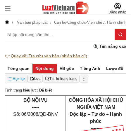
Đăng nhập
Văn bản pháp luật
Cán bộ-Công chức-Viên chức,
Hành chính
Tìm nâng cao
👉
Quay về: Tra cứu văn bản (phiên bản cũ)
Tổng quan
Nội dung
VB gốc
Tiếng Anh
Lược đồ
Lưu
Tìm từ trong trang
Mục lục
Tình trạng hiệu lực:
Đã biết
BỘ NỘI VỤ
CỘNG HÒA XÃ HỘI CHỦ
-----
NGHĨA VIỆT NAM
Số: 06/2008/QĐ-BNV
Độc lập – Tự do – Hạnh
phúc
-------