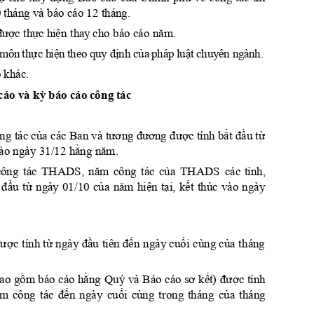
 tháng và báo cáo 12 tháng. 
đượ
c
thực
hi
ện
năm.
 tha
y cho bá
o cáo 
ự
ệ
đ
ị
ủ
ậ
 mô
n 
th
c
 h
i
n
theo
 q
uy 
nh
 c
a
pháp
 l
u
t
ch
uy
ên n
gà
nh.
o khác.
cáo và 
kỳ
 báo cáo c
ôn
g t
ác
của
tư
ơng
đư
ơng
được
bắ
t
đầu
từ
ng tác 
 các Ban và 
 tính 
hằ
ng
nă
m
ào ngà
y 31/12 
.
nă
m
của
tỉnh,
công 
tác
THADS, 
công 
t
ác 
THADS 
các 
đầu
từ
của
nă
m
hiện
tại,
kế
t
ngày 
01
/10 
thúc 
vào 
ngày 
được
từ
đầ
u
đến
cuố
i
của
tính 
ngày 
tiên 
ngày 
cùng 
t
háng 
gồm
hằng
sơ
kế
t)
được
ao 
báo 
cáo 
Quý 
và 
Báo 
cáo 
tính 
ăm
đến
cuối
của
công 
tác 
ngày 
cùng 
t
rong 
tháng 
tháng 