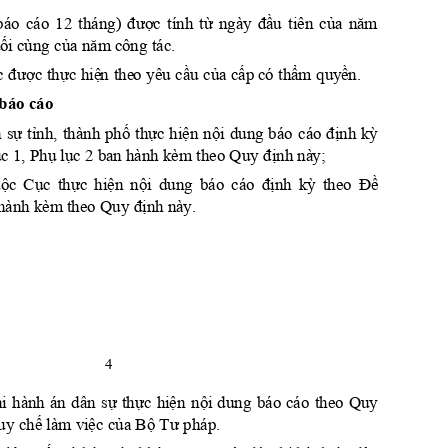
đượ
c
từ
đầ
u
của
nă
m
báo 
cáo 
12 
tháng) 
tính 
ngày 
tiên 
ối
của
năm
 c
ùng 
 c
ôn
g tác. 
được
thực
hiệ
n
cầu
của
cấp
thẩ
m
quyề
n
c 
 the
o yêu 
 c
ó 
.
báo cáo
sự
tỉnh,
phố
thực
hiệ
n
nội
định
kỳ
 
thành 
du
ng 
báo 
cáo 
ục
Phụ
lục
định
 1, 
 2 ba
n hành kèm theo Quy 
 nà
y;
uộc
Cục
thực
hiện
nội
đị
nh
kỳ
Đề
dung 
báo 
cáo 
theo 
định
hành kèm theo Quy 
 nà
y.
4
sự
thực
hi
ện
nội
i 
hành 
án 
dân 
dung 
báo 
cáo 
theo 
Quy
chế
vi
ệc
của
Bộ
Tư
uy 
 là
m
 pháp
. 