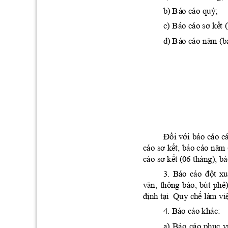
b)
 B
á
o cáo
 quý;
sơ
kế
t
c) Báo cáo 
 (
nă
m
d)
 B
á
o cáo
 (
b
Đối
với
báo 
cáo 
c
sơ
kế
t,
nă
m
cáo 
 báo cáo 
sơ
kế
t
cáo 
 (
06
 tháng), bá
đột
xu
3. 
Báo 
cáo 
vă
n,
thông 
báo, 
bút 
phê)
định
tạ
i
chế
vi
  Quy
 là
m
4. Bá
o cáo khác: 
phục
v
a) 
Báo 
cáo 