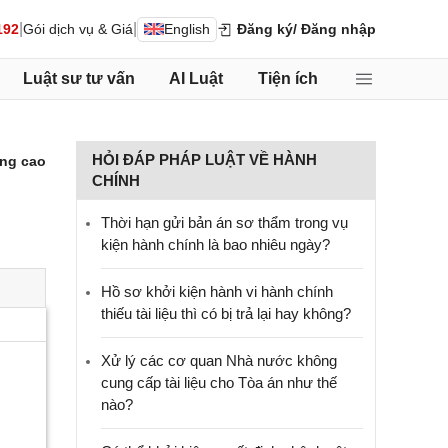
|
|
192
Gói dịch vụ & Giá
English
Đăng ký
/ Đăng nhập
Luật sư tư vấn
AI Luật
Tiện ích
HỎI ĐÁP PHÁP LUẬT VỀ HÀNH
ng cao
CHÍNH
Thời hạn gửi bản án sơ thẩm trong vụ
kiện hành chính là bao nhiêu ngày?
Hồ sơ khởi kiện hành vi hành chính
thiếu tài liệu thì có bị trả lại hay không?
Xử lý các cơ quan Nhà nước không
cung cấp tài liệu cho Tòa án như thế
nào?