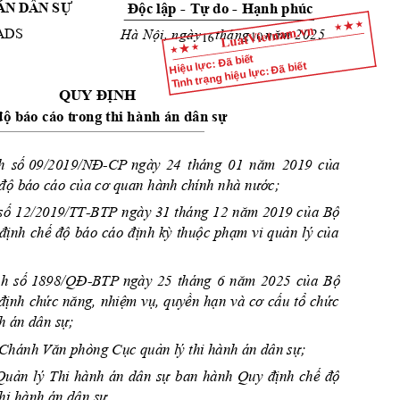
Ự
ÁN 
DÂ
N
 S
 -
 do - 
 phúc
Độc
lập
Tự
Hạnh
AD
S
Nội,
năm
Hà 
 ngày
tháng    
 2025
Hiệu lực: Đã biết
Tình trạng hiệu lực: Đã biết
QUY
ĐỊN
H
độ
 báo cáo t
rong thi h
ành án dân 
sự
h
số
09/2019/NĐ-CP
năm
của
 ngày
24 
tháng 
01 
2019 
độ
của
cơ
nướ
c;
 báo c
áo 
 quan hành c
hính
 nhà 
số
năm
củ
a
Bộ
12/2019/TT-BTP 
ngày 
31 
tháng 
12 
2019 
định
chế
độ
định
kỳ
thuộc
phạm
quản
của
báo 
cáo 
vi 
lý 
nh
số
1898/QĐ-B
T
P
năm
của
Bộ
 ngày
25 
tháng 
6 
2025 
định
chứ
c
năng,
nhiệ
m
vụ,
quyền
hạ
n
cơ
cấ
u
tổ
chứ
c
và 
sự;
h án dân 
Văn
Cục
quản
sự;
 Chánh 
 phòng 
 lý
t
hi hành án dân 
Quản
sự
định
chế
độ
lý 
Thi 
hành 
án 
dân 
ban 
hành 
Quy 
sự.
hi 
hành án dân 