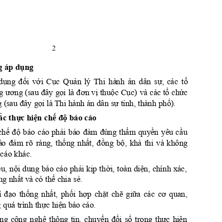
2
g
 áp 
dụng
dụng
đối
với
Cục
Quản
sự
tổ
lý 
Thi 
hà
nh 
án 
dân 
, 
các 
ư
ơng
đâ
y
gọi
đơn
vị
thuộc
Cục)
tổ
chức
g 
 (sa
u 
là 
và 
các 
g
đâ
y
gọi
sự
tỉnh,
phố)
 (
sau
 là
 Thi hành án dân 
 thà
nh 
.
ắc
th
ự
c
hiện
chế
độ
 báo cáo
ch
ế
độ
phải
bả
o
đả
m
đúng
thẩm
quyền
cầ
u
báo 
cáo 
yêu 
ả
o
đảm
t
hống
nh
ấ
t
,
đồng
bộ,
khả
r
õ 
ràng, 
thi 
và 
không 
 cá
o khác.
ệu,
nội
phả
i
kịp
t
hời,
diện,
du
ng 
báo 
cáo
toàn 
c
hí
nh 
xá
c, 
ng
nhấ
thể
sẻ.
t và
có 
 ch
ia 
ỉ
đạo
thống
nhất,
phối
hợp
chặt
chẽ
giữa
cơ
cá
c 
quan, 
thực
hiệ
n
 quá trình 
 bá
o cáo. 
ng
nghệ
chuyển
đổi
số
thực
hi
ện
c
ông
thông 
tin, 
trong 