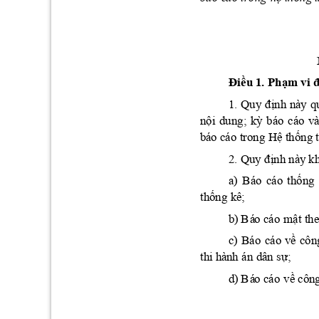
Đi
ều
1. 
Ph
ạm
 vi 
đ
định
1. Quy 
này 
q
nội
kỳ
du
ng; 
báo 
cáo 
và
Hệ
thống
bá
o cá
o trong 
 
định
2. Q
uy 
 nà
y k
thống
a) 
Bá
o 
cáo 
thống
 kê
;
mật
b)
 B
á
o cáo
 th
về
c) 
Báo 
cáo 
côn
sự;
thi hà
nh
 án dân 
về
d)
 B
á
o cáo
 c
ông