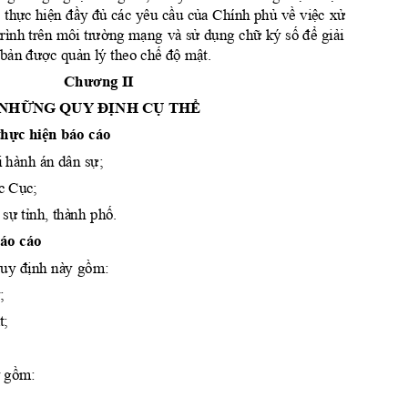
o
thực
hiện
đầy
đủ
cầu
của
phủ
về
việ
c
xử
 các yêu 
 Chính 
tr
ư
ờng
mạng
sử
dụ
ng
chữ
số
để
giải
trình trên 
môi 
và 
ký 
bản
được
quả
n
chế
độ
mật.
 lý theo 
Ch
ương
 II
NH
ỮNG
 QUY 
ĐỊN
H
CỤ
THỂ
th
ực
hiện
 báo cáo
sự;
i
 hành án dân 
c
Cục
;
sự
tỉnh,
phố.
 
 thà
nh 
báo cáo
định
gồm:
Quy 
 nà
y 
;
ấ
t;
ỳ
gồm: