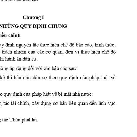
Ch
ương
 I 
NH
ỮNG
 QUY
ĐỊN
H
 CHUNG
iều
chỉ
nh
định
tắc
t
hực
hiệ
n
chế
độ
thứ
c,
uy 
nguyên 
báo 
cáo, 
hình 
nh
i
ệm
của
cơ
đơn
vị
thự
c
hiệ
n
chế
độ
 
trách 
các 
quan, 
sự.
thi hành á
n dân 
dụng
đối
với
hông áp 
 c
ác báo cá
o sau:
sự
đị
nh
củ
a
luậ
t
về
kê 
thi 
hành 
án 
dân 
theo 
quy 
pháp 
định
của
luậ
t
về
mậ
t
nước
e
o quy 
 phá
p 
 bí
 nhà 
;
dựng
cơ
bản
đến
lĩ
nh
vực
g 
tác 
t
ài 
chính, 
xây 
l
iên 
quan 
Thừa
lạ
i
 tác 
 phá
t
.