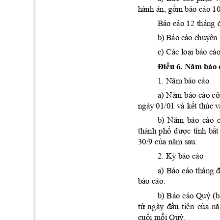
gồm
hà
nh
 án, 
 bá
o cáo 10
Bá
o cáo 12 tháng 
b
) B
áo
c
áo c
hu
yê
n
loại
c) Các 
 bá
o cá
Đi
ều
6. 
Năm
 báo 
Năm
1. 
 bá
o cáo
Nă
m
a) 
 báo cáo cô
kế
t
ngà
y 01/01 và 
 thúc
 v
Năm
b)
báo 
cáo 
phố
được
bắ
t
thà
nh 
tính 
của
nă
m
30/9 
 sa
u.
Kỳ
2. 
 bá
o cáo
a) 
Báo 
cáo
 tháng 
bá
o cá
o.
b)
Báo 
cáo 
Quý 
(b
từ
đầ
u
của
n
ng
ày 
tiên 
cuối
mỗi
 Quý.