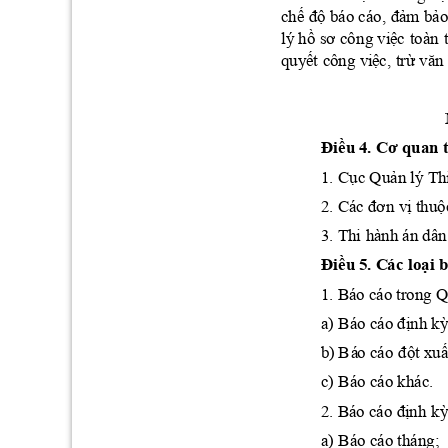
chế
độ
đả
m
bả
 báo cáo, 
hồ
sơ
việ
c
lý 
cô
ng 
toàn 
quyế
t
vi
ệc
,
trừ
văn
 c
ông 
Đi
ều
4. 
Cơ
 quan 
Cục
Quản
1. 
 lý Th
đơn
vị
thuộ
2. Cá
c 
3. T
hi
 hà
nh án dân
Đi
ều
5. C
ác 
loại
 
1. Bá
o cáo trong 
định
kỳ
a) Báo cáo 
đột
xu
b)
 B
á
o cáo
c) Báo cáo khác.
đị
nh
k
2. Bá
o cáo 
a) Báo cáo tháng;