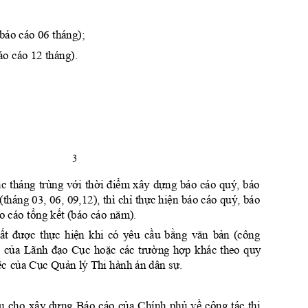
báo cáo 06 tháng); 
áo cáo 12 tháng).
3
với
thời
điểm
dựng
ác 
tháng 
trùng 
xây 
báo 
cáo 
quý, 
báo 
chỉ
thực
hiện
 (tháng 03, 06, 
09,12), thì 
 báo cáo quý, 
báo 
tổng
kế
t
năm).
o cáo 
 (
báo cáo 
ấ
t
được
thực
hiệ
n
cầu
bằng
vă
n
bả
n
khi 
có 
yêu 
(công 
của
đạ
o
Cục
hoặ
c
trường
hợp
 
Lãnh 
các 
khác 
theo 
quy 
ệ
c
của
Cục
Quản
sự.
 lý T
hi hành án dân 
ụ
dự
ng
của
phủ
về
cho 
xây 
Báo 
cáo 
Chính 
công 
t
ác 
thi 