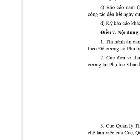
năm
c) 
Báo 
cáo 
(
đế
n
hế
t
cu
công tác 
 ngà
y 
Kỳ
d)
 bá
o cá
o khá
Đi
ều
7. 
Nội
 dung 
1. 
Thi 
hành 
án 
dân
Đề
cương
tạ
i
Phụ
l
the
o 
đơn
vị
th
2. 
Cá
c
cư
ơng
tại
Phụ
lục
 3 ba
n 
Cục
Quản
3. 
lý 
Th
chế
việ
c
của
Cục
,
 là
m 
 Q