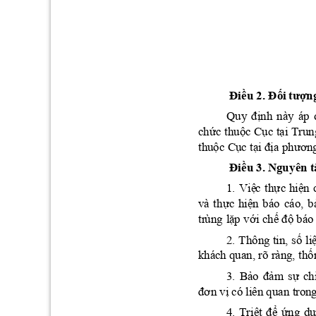
Đi
ều
 2. 
Đố
i
tượn
định
Quy 
nà
y 
áp 
chức
thuộc
Cục
tại
Trun
thuộc
Cục
tại
địa
phươn
Đi
ều
 3. N
gu
yê
n
t
Việ
c
thực
hiện
1. 
t
hực
hiện
b
và
báo 
cáo, 
lặ
p
với
chế
độ
tr
ùng 
 bá
o
số
li
2. 
Thông tin, 
thố
khá
ch qua
n, rõ ràng, 
Bảo
đảm
sự
ch
3. 
đơn
vị
 c
ó liên quan trong
Triệt
để
ứ
dụ
4. 
ng 