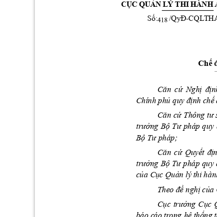
Ụ
Ả
C
C
QU
N
LÝ
 T
HI
 H
À
N
H
 
Số:
      /Qy
Đ-
CQLT
H
Ch
ế
Căn
cứ
Nghị
địn
phủ
định
chế
Chính 
 quy
Căn
cứ
tư
Thông 
trưởn
g
Bộ
Tư
pháp 
quy 
Bộ
Tư
 pháp;
Căn
cứ
Quyết
đị
trưởn
g
Bộ
Tư
pháp 
quy 
của
Cục
Quản
 lý
 thi hà
n
đề
nghị
của
Theo 
Cục
trưởng
Cục
hệ
thống
báo c
áo trong 
 t