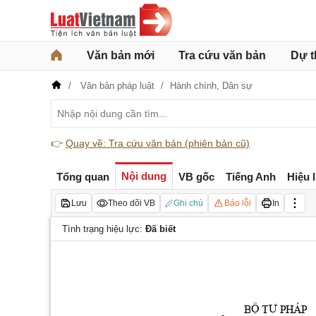
Văn bản mới
Tra cứu văn bản
Dự t
Văn bản pháp luật
Hành chính,
Dân sự
👉
Quay về: Tra cứu văn bản (phiên bản cũ)
Nội dung
Tổng quan
VB gốc
Tiếng Anh
Hiệu 
Lưu
Theo dõi VB
Ghi chú
Báo lỗi
In
Tình trạng hiệu lực:
Đã biết
Ộ
Ư
B
T
P
HÁ
P