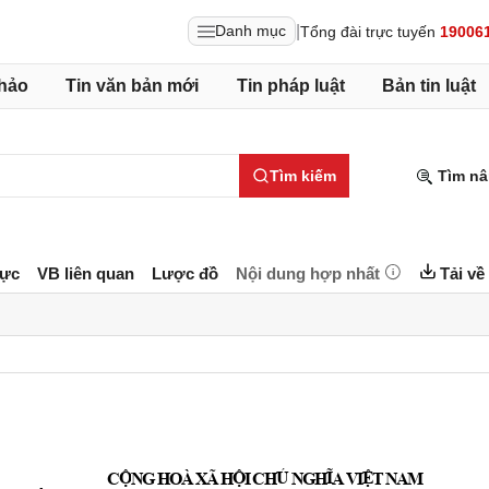
|
Danh mục
Tổng đài trực tuyến
19006
hảo
Tin văn bản mới
Tin pháp luật
Bản tin luật
Tìm kiếm
Tìm nâ
lực
VB liên quan
Lược đồ
Nội dung hợp nhất
Tải về
Ộ
Ộ
Ủ
Ĩ
Ệ
C
N
G
H
O
À
X
Ã
H
I
C
H
N
G
H
A
V
I
T
N
A
M