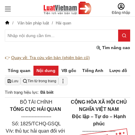
Đăng nhập
Văn bản pháp luật
Hải quan
Tìm nâng cao
👉
Quay về: Tra cứu văn bản (phiên bản cũ)
Tổng quan
Nội dung
VB gốc
Tiếng Anh
Lược đồ
Lưu
Tìm từ trong trang
Tình trạng hiệu lực:
Đã biết
BỘ TÀI CHÍNH
CỘNG HÒA XÃ HỘI CHỦ
TỔNG CỤC HẢI QUAN
NGHĨA VIỆT NAM
--------------------
Độc lập – Tự do – Hạnh
Số: 1825/TCHQ-GSQL
phúc
V/v: thủ tục hải quan đối với
----------------------