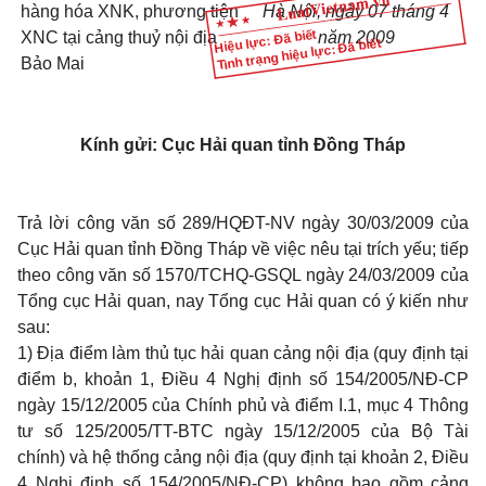
hàng hóa XNK, phương tiện
Hà Nội, ngày 07 tháng 4
Hiệu lực: Đã biết
XNC tại cảng thuỷ nội địa
năm 2009
Tình trạng hiệu lực: Đã biết
Bảo Mai
Kính gửi: Cục Hải quan tỉnh Đồng Tháp
Trả lời công văn số 289/HQĐT-NV ngày 30/03/2009 của
Cục Hải quan tỉnh Đồng Tháp về việc nêu tại trích yếu; tiếp
theo công văn số 1570/TCHQ-GSQL ngày 24/03/2009 của
Tổng cục Hải quan, nay Tổng cục Hải quan có ý kiến như
sau:
1) Địa điểm làm thủ tục hải quan cảng nội địa (quy định tại
điểm b, khoản 1, Điều 4 Nghị định số 154/2005/NĐ-CP
ngày 15/12/2005 của Chính phủ và điểm I.1, mục 4 Thông
tư số 125/2005/TT-BTC ngày 15/12/2005 của Bộ Tài
chính) và hệ thống cảng nội địa (quy định tại khoản 2, Điều
4 Nghị định số 154/2005/NĐ-CP) không bao gồm cảng