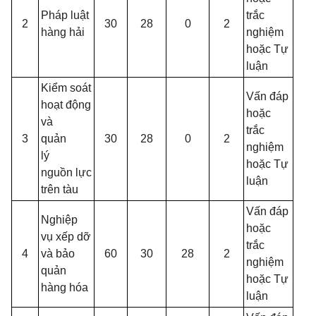
Pháp luật
trắc
2
30
28
0
2
hàng hải
nghiệm
hoặc Tự
luận
Kiểm soát
Vấn đáp
hoạt động
hoặc
và
trắc
3
quản
30
28
0
2
nghiệm
lý
hoặc Tự
nguồn lực
luận
trên tàu
Vấn đáp
Nghiệp
hoặc
vụ xếp dỡ
trắc
4
và bảo
60
30
28
2
nghiệm
quản
hoặc Tự
hàng hóa
luận