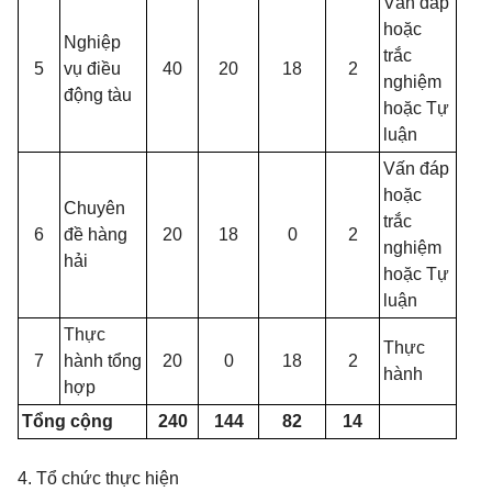
Vấn đáp
hoặc
Nghiệp
trắc
5
vụ điều
40
20
18
2
nghiệm
động tàu
hoặc Tự
luận
Vấn đáp
hoặc
Chuyên
trắc
6
đề hàng
20
18
0
2
nghiệm
hải
hoặc Tự
luận
Thực
Thực
7
hành tổng
20
0
18
2
hành
hợp
Tổng cộng
240
144
82
14
4. Tổ chức thực hiện