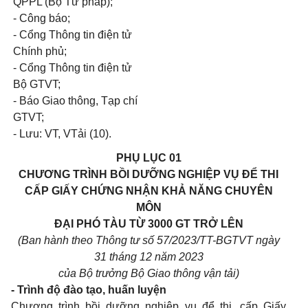
QPPL (Bộ Tư pháp);
- Công báo;
- Cổng Thông tin điện tử
Chính phủ;
- Cổng Thông tin điện tử
Bộ GTVT;
- Báo Giao thông, Tạp chí
GTVT;
- Lưu: VT, VTải (10).
PHỤ LỤC 01
CHƯƠNG TRÌNH BỒI DƯỠNG NGHIỆP VỤ ĐỂ THI
CẤP GIẤY CHỨNG
NHẬN KHẢ
NĂNG CHUYÊN
MÔN
ĐẠI PHÓ TÀU
TỪ
3000 GT TRỞ LÊN
(Ban hành theo Thông tư số 57/2023/TT-BGTVT ngày
31 tháng 12 năm 2023
của Bộ trưởng Bộ Giao thông vận tải)
- Trình độ đào tạo, huấn luyện
Chương trình bồi dưỡng nghiệp vụ để thi, cấp Giấy