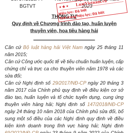
BGTVT
2023
Hiệu lực: Đã biết
Tình trạng hiệu lực: Đã biết
THÔNG TƯ
Quy định về Chương trình đào tạo, huấn luyện
thuyền viên, hoa tiêu hàng hải
_______________________
Căn cứ
Bộ luật hàng hải Việt Nam
ngày 25 tháng 11
năm 2015;
Căn cứ Công ước quốc tế về tiêu chuẩn huấn luyện, cấp
chứng chỉ và trực ca cho thuyền viên năm 1978 và các
sửa đổi;
Căn cứ
Nghị định số
29/2017/NĐ-CP
ngày 20 tháng 3
năm 2017 của Chính phủ quy định về điều kiện cơ sở
đào tạo, huấn luyện và tổ chức tuyển dụng, cung ứng
thuyền viên hàng hải; Nghị định số
147/2018/NĐ-CP
ngày 24 tháng 10 năm 2018 của Chính phủ sửa đổi, bổ
sung một số điều của các Nghị định quy định về điều
kiện kinh doanh trong lĩnh vực hàng hải; Nghị định
69/2022/NĐ-CP
ngày 23 tháng 9 năm 2022 của Chính