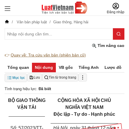
Đăng nhập
Văn bản pháp luật
Giao thông,
Hàng hải
Tìm nâng cao
👉
Quay về: Tra cứu văn bản (phiên bản cũ)
Tổng quan
Nội dung
VB gốc
Tiếng Anh
Lược đồ
Lưu
Tìm từ trong trang
Mục lục
Tình trạng hiệu lực:
Đã biết
BỘ GIAO THÔNG
CỘNG HÒA XÃ HỘI CHỦ
VẬN TẢI
NGHĨA VIỆT NAM
______________
Độc lập - Tự do - Hạnh phúc
__________________________
Số: 57/2023/TT-
Hà Nội, ngày 31 tháng 12 năm