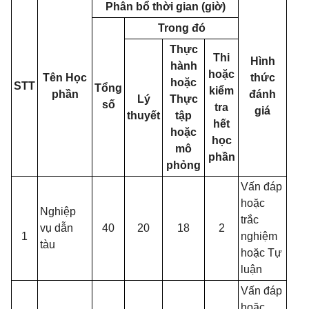
Phân bổ thời gian (giờ)
Trong đó
Thực
Thi
Hình
hành
hoặc
Tên Học
thức
hoặc
STT
Tổng
kiểm
phần
đánh
Lý
Thực
số
tra
giá
thuyết
tập
hết
hoặc
học
mô
phần
phỏng
Vấn đáp
hoặc
Nghiệp
trắc
vụ dẫn
40
20
18
2
1
nghiệm
tàu
hoặc Tự
luận
Vấn đáp
hoặc