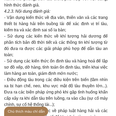
hình thức đánh giá.
4.2.3. Nội dung đánh giá:
- Vận dụng kiến thức về địa văn, thiên văn và các trang
thiết bị hàng hải trên buồng lái để xác định vị trí tàu,
kiểm tra và xác định sai số la bàn;
- Sử dụng các kiến thức về khí tượng hải dương để
phân tích bản đồ thời tiết và các thông tin khí tượng từ
đó đưa ra được các giải pháp phù hợp để dẫn tàu an
toàn;
- Sử dụng các kiến thức ổn định tàu và hàng hoá để lập
sơ đồ xếp, dỡ hàng, tính toán ổn định tàu, triển khai việc
làm hàng an toàn, giám định mớn nước;
- Điều động tàu trong các điều kiện trên biển (tầm nhìn
xa bị hạn chế, neo, khu vực mật độ tàu thuyền lớn...).
Đưa ra các biện pháp ứng phó khi gặp tình huống khẩn
cấp xảy ra khi dẫn tàu trên luồng, ra vào cầu (sự cố máy
chính, sự cố hệ thống lái...);
- Vận dụng tốt kiến thức về pháp luật hàng hải và các
Chú thích màu chỉ dẫn