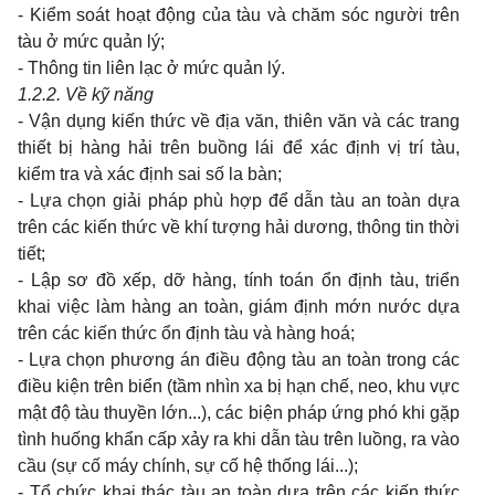
- Kiểm soát hoạt động của tàu và chăm sóc người trên
tàu ở mức quản lý;
- Thông tin liên lạc ở mức quản lý.
1.2.2. Về kỹ năng
- Vận dụng kiến thức về địa văn, thiên văn và các trang
thiết bị hàng hải trên buồng lái để xác định vị trí tàu,
kiểm tra và xác định sai số la bàn;
- Lựa chọn giải pháp phù hợp để dẫn tàu an toàn dựa
trên các kiến thức về khí tượng hải dương, thông tin thời
tiết;
- Lập sơ đồ xếp, dỡ hàng, tính toán ổn định tàu, triển
khai việc làm hàng an toàn, giám định mớn nước dựa
trên các kiến thức ổn định tàu và hàng hoá;
- Lựa chọn phương án điều động tàu an toàn trong các
điều kiện trên biển (tầm nhìn xa bị hạn chế, neo, khu vực
mật độ tàu thuyền lớn...), các biện pháp ứng phó khi gặp
tình huống khẩn cấp xảy ra khi dẫn tàu trên luồng, ra vào
cầu (sự cố máy chính, sự cố hệ thống lái...);
- Tổ chức khai thác tàu an toàn dựa trên các kiến thức