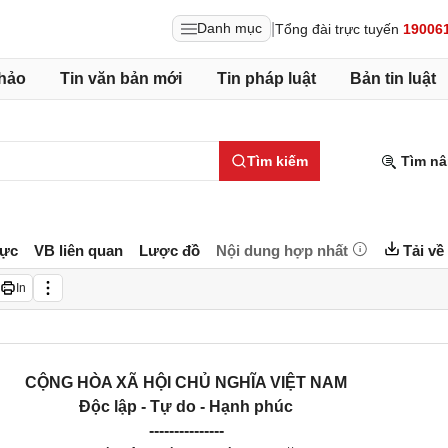
|
Danh mục
Tổng đài trực tuyến
19006
hảo
Tin văn bản mới
Tin pháp luật
Bản tin luật
Tìm kiếm
Tìm nâ
lực
VB liên quan
Lược đồ
Nội dung hợp nhất
Tải về
In
CỘNG HÒA XÃ HỘI CHỦ NGHĨA VIỆT NAM
Độc lập - Tự do - Hạnh phúc
---------------