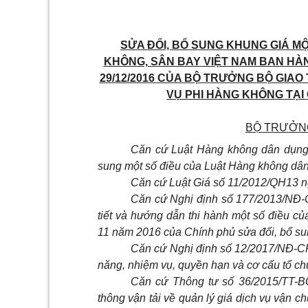
SỬA ĐỔI, BỔ SUNG KHUNG GIÁ M
KHÔNG, SÂN BAY VIỆT NAM BAN HÀ
29/12/2016 CỦA BỘ TRƯỞNG BỘ GIAO
VỤ PHI HÀNG KHÔNG TẠI
BỘ TRƯỞNG
Căn cứ Luật Hàng không dân dụng 
sung một số điều của Luật Hàng không dâ
Căn cứ Luật Giá s
ố
11/2012/QH13 n
Căn cứ Nghị định số 177/2013/NĐ-
tiết và hướng dẫn thi hành một số điều c
11 năm 2016 của Chính phủ sửa đổi, bổ su
Căn cứ Nghị định số 12/2017/NĐ-C
năng, nhiệm vụ, quyền hạn và cơ cấu tổ ch
Căn cứ Thông tư số 36/2015/TT-B
thông vận tải về quản lý giá dịch vụ vận 