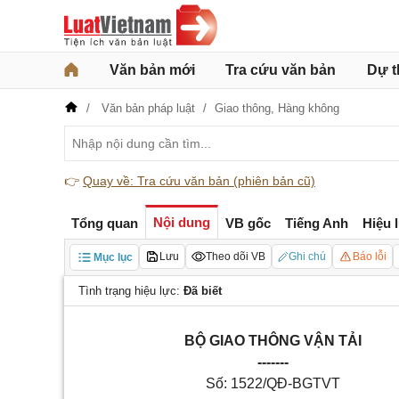
Văn bản mới
Tra cứu văn bản
Dự t
Văn bản pháp luật
Giao thông,
Hàng không
👉
Quay về: Tra cứu văn bản (phiên bản cũ)
Nội dung
Tổng quan
VB gốc
Tiếng Anh
Hiệu 
Lưu
Theo dõi VB
Ghi chú
Báo lỗi
Mục lục
Tình trạng hiệu lực:
Đã biết
BỘ GIAO THÔNG VẬN TẢI
-------
Số: 1522/QĐ-BGTVT