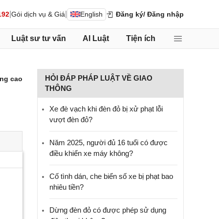
|
|
192
Gói dịch vụ & Giá
English
Đăng ký
/ Đăng nhập
Luật sư tư vấn
AI Luật
Tiện ích
HỎI ĐÁP PHÁP LUẬT VỀ GIAO
ng cao
THÔNG
Xe đè vạch khi đèn đỏ bị xử phạt lỗi
vượt đèn đỏ?
Năm 2025, người đủ 16 tuổi có được
điều khiển xe máy không?
Cố tình dán, che biển số xe bị phạt bao
nhiêu tiền?
Dừng đèn đỏ có được phép sử dụng