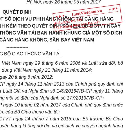
Hà Nội, ngày
26
tháng 05 năm 2017
QUYẾT ĐỊNH
ỘT SỐ DỊCH VỤ PHI HÀNG KHÔNG TẠI CẢNG HÀNG
Hiệu lực: Đã biết
Tình trạng hiệu lực: Đã biết
NH KÈM THEO QUYẾT ĐỊNH SỐ 4224/QĐ-BGTVT NGÀY
 THÔNG VẬN TẢI BAN HÀNH KHUNG GIÁ MỘT SỐ DỊCH
 CẢNG HÀNG KHÔNG, SÂN BAY VIỆT NAM
---------------
 BỘ GIAO THÔNG VẬN TẢI
Việt Nam ngày 29 tháng 6 năm 2006 và Luật sửa đổi, bổ
n dụng Việt Nam ngày 21 tháng 11 năm 2014;
gày 20 tháng 6 năm 2012;
CP ngày 14 tháng 11 năm 2013 của Chính phủ quy định chi
ủa Luật Giá và Nghị định số 149/2016/NĐ-CP ngày 11 tháng
ng một số điều của Nghị định số 177/2013/NĐ-CP;
P ngày 10 tháng 02 năm 2017 của Chính phủ quy định chức
ức của Bộ Giao thông vận tả
i;
GTVT ngày 24 tháng 7 năm 2015 của Bộ trưởng Bộ Giao
chuyển hàng không nội địa và giá dịch vụ chuyên ngành hàng