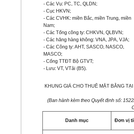
- Các Vụ: PC, TC, QLDN;
- Cục HKVN;
- Các CVHK: miền Bắc, miền Trung, miền
Nam;
- Các Tổng công ty: CHKVN, QLBVN;
- Các hãng hàng không: VNA, JPA, VJA;
- Các Công ty: AHT, SASCO, NASCO,
MASCO;
- Cổng TTĐT Bộ GTVT;
- Lưu: VT, VTải (B5).
KHUNG GIÁ CHO THUÊ MẶT BẰNG TẠ
(Ban hành kèm theo Quyết định số: 15
G
Danh mục
Đơn vị t