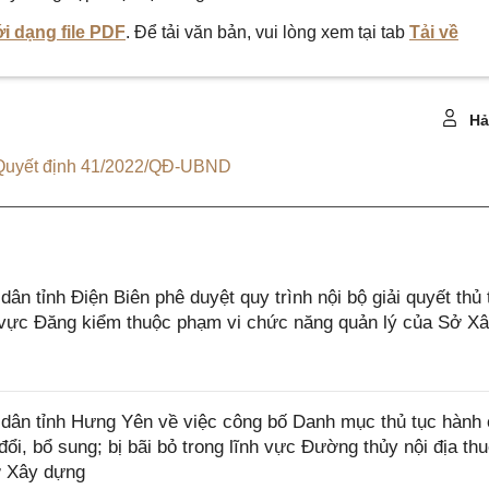
i dạng file PDF
. Để tải văn bản, vui lòng xem tại tab
Tải về
Hả
Quyết định 41/2022/QĐ-UBND
 tỉnh Điện Biên phê duyệt quy trình nội bộ giải quyết thủ 
h vực Đăng kiểm thuộc phạm vi chức năng quản lý của Sở X
ân tỉnh Hưng Yên về việc công bố Danh mục thủ tục hành 
i, bổ sung; bị bãi bỏ trong lĩnh vực Đường thủy nội địa th
ở Xây dựng