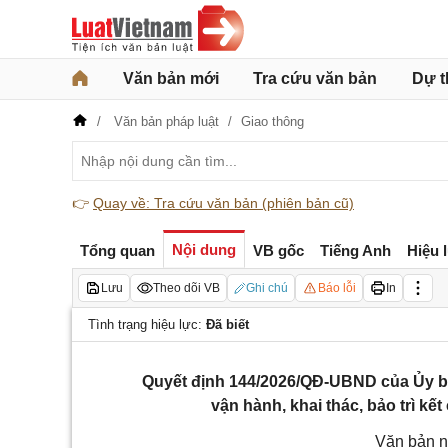
Văn bản mới
Tra cứu văn bản
Dự t
Văn bản pháp luật
Giao thông
👉
Quay về: Tra cứu văn bản (phiên bản cũ)
Nội dung
Tổng quan
VB gốc
Tiếng Anh
Hiệu 
Lưu
Theo dõi VB
Ghi chú
Báo lỗi
In
Tình trạng hiệu lực:
Đã biết
Quyết định 144/2026/QĐ-UBND của Ủy ba
vận hành, khai thác, bảo trì kế
Văn bản n