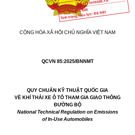
Hiệu lực: Đã biết
Tình trạng hiệu lực: Đã biết
CỘNG HÒA XÃ HỘI CHỦ NGHĨA VIỆT NAM
QCVN 85:2025/BNNMT
QUY CHUẨN KỸ THUẬT QUỐC GIA
VỀ KHÍ THẢI XE Ô TÔ THAM GIA GIAO THÔNG
ĐƯỜNG BỘ
National
T
echnical
Regulation on Emissions
of
In-Use
Automobiles