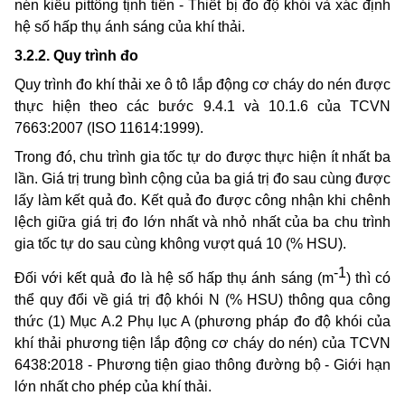
nén kiểu pittông tịnh tiến - Thiết bị đo độ khói và xác định
hệ số hấp thụ ánh sáng của khí thải.
3.2.2. Quy trình đo
Quy trình đo khí thải xe ô tô lắp động cơ cháy do nén được
thực hiện theo các bước 9.4.1 và 10.1.6 của TCVN
7663:2007 (ISO 11614:1999).
Trong đó, chu trình gia tốc tự do được thực hiện ít nhất ba
lần. Giá trị trung bình cộng của ba giá trị đo sau cùng được
lấy làm kết quả đo. Kết quả đo được công nhận khi chênh
lệch giữa giá trị đo lớn nhất và nhỏ nhất của ba chu trình
gia tốc tự do sau cùng không vượt quá 10 (% HSU).
-1
Đối với kết quả đo là hệ số hấp thụ ánh sáng (m
) thì có
thể quy đổi về giá trị độ khói N (% HSU) thông qua công
thức (1) Mục A.2 Phụ lục A (phương pháp đo độ khói của
khí thải phương tiện lắp động cơ cháy do nén) của TCVN
6438:2018 - Phương tiện giao thông đường bộ - Giới hạn
lớn nhất cho phép của khí thải.