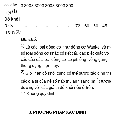
cơ đặc
3
.
300
3
.
300
3
.
300
3
.
300
3
.
300
-
-
-
-
-
(1)
biệt
Độ khói
N
(%
-
-
-
-
-
72
60
50
45
3
(2)
HSU)
Ghi chú:
1)
Là các loại động cơ như động cơ Wankel và một
số loại động cơ khác có kết cấu đặc biệt khác với kế
cấu của các loại động cơ có pít tông, vòng găng
thông dụng hiện nay.
2)
Giới hạn độ khói cũng có thể được xác định theo
-1
các giá trị của hệ số hấp thụ ánh sáng (m
) tương
đương với các giá trị độ khói nêu ở trên.
“-”: Không quy định.
3. PHƯƠNG PHÁP XÁC ĐỊNH