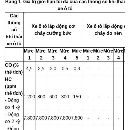
Bảng 1. Giá trị giới hạn tối đa của các thông số khí thải
xe ô tô
Các
thông
Xe ô tô lắp động cơ
Xe ô tô lắp động cơ
số
cháy cưỡng bức
cháy do nén
khí thải
xe ô tô
Mức
Mức
Mức
Mức
Mức
Mức
Mức
Mức
Mức
M
1
2
3
4
5
1
2
3
4
5
CO (%
4,5
3,5
3,0
0,5
0,3
-
-
-
-
-
thể tích)
HC
(ppm
thể tích)
1
.
200
800
600
300
150
-
-
-
-
-
- Động
cơ 4 kỳ
- Động
7
.
800
7
.
800
7
.
800
7
.
800
7
.
800
-
-
-
-
-
cơ 2 kỳ
- Động