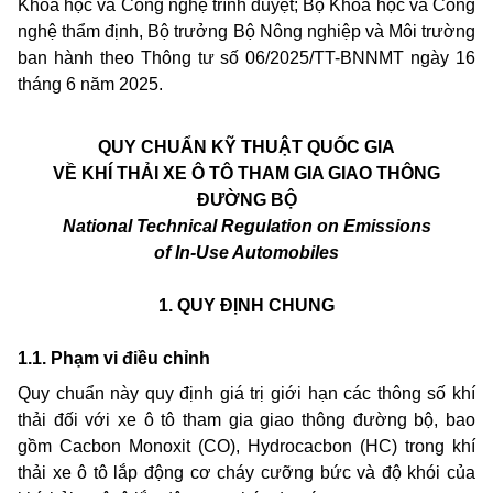
Khoa học và Công nghệ trình duyệt; Bộ Khoa học và Công
nghệ thẩm định, Bộ trưởng Bộ Nông nghiệp và Môi trường
ban hành theo Thông tư số 06/2025/TT-BNNMT ngày 16
tháng 6 năm 2025.
QUY CHUẨN KỸ THUẬT QUỐC GIA
VỀ KHÍ THẢI XE Ô TÔ THAM GIA GIAO THÔNG
ĐƯỜNG BỘ
National Technical Regulation on Emissions
of In-Use Automobiles
1. QUY ĐỊNH CHUNG
1.1. Phạm vi điều chỉnh
Quy chuẩn này quy định giá trị giới hạn các thông số khí
thải đối với xe ô tô tham gia giao thông đường bộ, bao
gồm Cacbon Monoxit (CO), Hydrocacbon (HC) trong khí
thải xe ô tô lắp động cơ cháy cưỡng bức và độ khói của