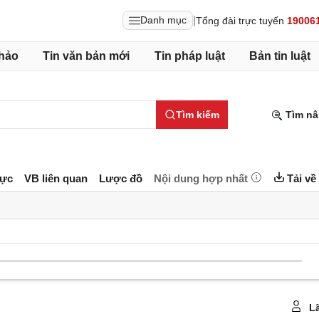
|
Danh mục
Tổng đài trực tuyến
19006
hảo
Tin văn bản mới
Tin pháp luật
Bản tin luật
Tìm kiếm
Tìm nâ
lực
VB liên quan
Lược đồ
Nội dung hợp nhất
Tải về
Lã