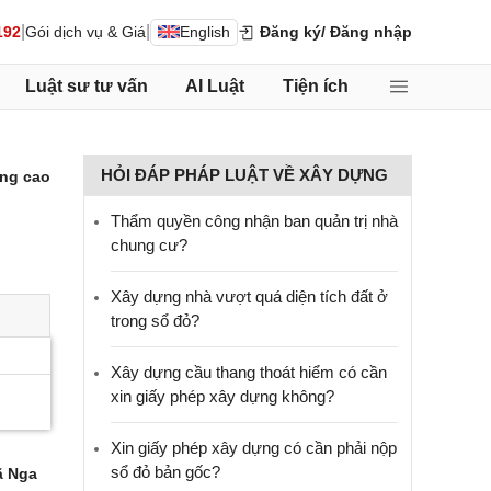
|
|
192
Gói dịch vụ & Giá
English
Đăng ký
/ Đăng nhập
Luật sư tư vấn
AI Luật
Tiện ích
HỎI ĐÁP PHÁP LUẬT VỀ XÂY DỰNG
ng cao
Thẩm quyền công nhận ban quản trị nhà
chung cư?
Xây dựng nhà vượt quá diện tích đất ở
trong sổ đỏ?
Xây dựng cầu thang thoát hiểm có cần
xin giấy phép xây dựng không?
Xin giấy phép xây dựng có cần phải nộp
sổ đỏ bản gốc?
 Nga