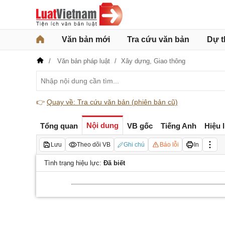
Văn bản mới
Tra cứu văn bản
Dự t
Văn bản pháp luật
Xây dựng,
Giao thông
👉
Quay về: Tra cứu văn bản (phiên bản cũ)
Nội dung
Tổng quan
VB gốc
Tiếng Anh
Hiệu 
Lưu
Theo dõi VB
Ghi chú
Báo lỗi
In
Tình trạng hiệu lực:
Đã biết