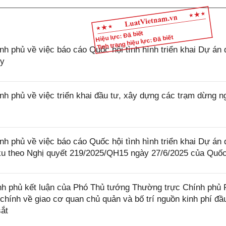
Hiệu lực: Đã biết
Tình trạng hiệu lực: Đã biết
phủ về việc báo cáo Quốc hội tình hình triển khai Dự án 
ủy
phủ về việc triển khai đầu tư, xây dựng các trạm dừng n
phủ về việc báo cáo Quốc hội tình hình triển khai Dự án 
u theo Nghị quyết 219/2025/QH15 ngày 27/6/2025 của Quốc
h phủ kết luận của Phó Thủ tướng Thường trực Chính phủ
 chính về giao cơ quan chủ quản và bố trí nguồn kinh phí đầ
ắt