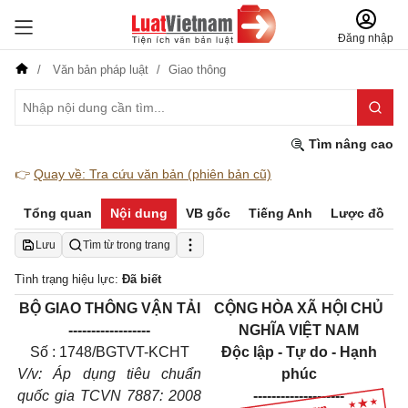
Đăng nhập
Văn bản pháp luật
Giao thông
Tìm nâng cao
👉
Quay về: Tra cứu văn bản (phiên bản cũ)
Tổng quan
Nội dung
VB gốc
Tiếng Anh
Lược đồ
Lưu
Tìm từ trong trang
Tình trạng hiệu lực:
Đã biết
BỘ GIAO THÔNG VẬN TẢI
CỘNG HÒA XÃ HỘI CHỦ
------------------
NGHĨA VIỆT NAM
Số : 1748/BGTVT-KCHT
Độc lập - Tự do - Hạnh
V/v: Áp dụng tiêu chuẩn
phúc
quốc gia TCVN 7887: 2008
--------------------