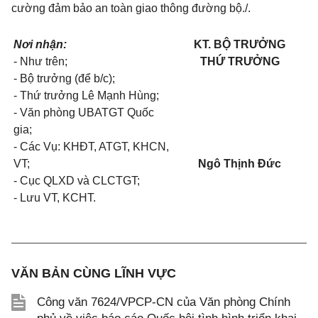
cường đảm bảo an toàn giao thông đường bộ./.
Nơi nhận:
KT. BỘ TRƯỞNG
- Như trên;
THỨ TRƯỞNG
- Bộ trưởng (để b/c);
- Thứ trưởng Lê Mạnh Hùng;
- Văn phòng UBATGT Quốc
gia;
- Các Vụ: KHĐT, ATGT, KHCN,
VT;
Ngô Thịnh Đức
- Cục QLXD và CLCTGT;
- Lưu VT, KCHT.
VĂN BẢN CÙNG LĨNH VỰC
Công văn 7624/VPCP-CN của Văn phòng Chính