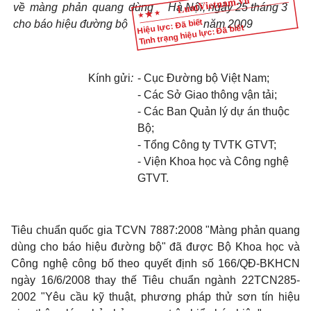
về màng phản quang dùng
Hà Nội, ngày 25 tháng 3
Hiệu lực: Đã biết
cho báo hiệu đường bộ
năm 2009
Tình trạng hiệu lực: Đã biết
Kính gửi
:
- Cục Đường bộ Việt Nam;
- Các Sở Giao thông vận tải;
- Các Ban Quản lý dự án thuộc
Bộ;
- Tổng Công ty TVTK GTVT;
- Viện Khoa học và Công nghệ
GTVT.
Tiêu chuẩn quốc gia TCVN 7887:2008 "Màng phản quang
dùng cho báo hiệu đường bộ" đã được Bộ Khoa học và
Công nghệ công bố theo quyết định số 166/QĐ-BKHCN
ngày 16/6/2008 thay thế Tiêu chuẩn ngành 22TCN285-
2002 "Yêu cầu kỹ thuật, phương pháp thử sơn tín hiệu