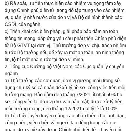
b) Rà soát, ưu tiên thực hiện các nhiệm vụ trọng tâm xây
dựng Chính phủ điện tử, trong đó tập trung vào các nhiệm
vụ quản lý nhà nước của đơn vị và Bộ để hình thành các
CSDL của ngành.
c) Triển khai các biện pháp, giải pháp bảo đảm an toàn
thông tin mạng, đáp ứng yêu cầu phát triển Chính phủ điện
tử Bộ GTVT tại đơn vị. Thủ trưởng đơn vị
chịu trách nhiệm
trước Bộ trưởng nếu để xảy ra mất an toàn, an ninh thông
tin, lộ bí mật nhà nước tại đơn vị mình.
2. Tổng cục Đường bộ Việt Nam, các Cục quản lý chuyên
ngành
a) Thủ trưởng các cơ quan, đơn vị gương mẫu trong sử
dụng chữ ký số cá nhân để xử lý hồ sơ, công việc trên môi
trường mạng. Bảo đảm đến tháng 7/2021, ít nhất 50% hồ
sơ, công việc tại đơn vị (trừ văn bản mật) được xử lý trên
môi trường mạng; đến tháng 12/2021 đạt tỷ lệ là 100%.
b) Tổ chức tuyên truyền nâng cao nhận thức cho lãnh đạo,
công chức, viên chức và người lao động trong các cơ
quan, đơn vị về xây dựng Chính phủ điện tử, chuyển đổi