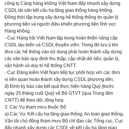
công ty Cảng hàng không Việt Nam đẩy nhanh xây dựng
CSDL tài sản kết cấu hạ tầng giao thông hàng không.
Đồng thời tập trung xây dựng hệ thống thông tin quản lý
phương tiện và người điều khiển phương tiện lĩnh vực
Hàng không.
- Cục Hàng hải Việt Nam tập trung hoàn thiện nâng cấp
CSDL tàu biển và CSDL thuyền viên. Trong đó lưu ý khi
đưa các hệ thống vào sử dụng phải hoàn thành xây dựng
các văn bản quy định thu thập, cập nhật dữ liệu; quản lý,
vận hành và duy trì hệ thống CNTT.
- Cục Đăng kiểm Việt Nam tiếp tục phối hợp với các đơn
vị liên quan hoàn thành xây dựng CSDL phương tiện.
đ) Định kỳ báo cáo kết quả thực hiện hàng Quý (trước
ngày 25 tháng cuối Quý) về Bộ GTVT (qua Trung tâm
CNTT) để theo dõi, tổng hợp.
3. Các Vụ tham mưu thuộc Bộ
a) Các Vụ: Kết cấu hạ tầng giao thông, An toàn giao thông,
Vận tải chủ động tham mưu Bộ chỉ đạo các Tổng cục, Cục
đẩy nhanh xây dựng các CSDL về kết cấu hạ tầng giao