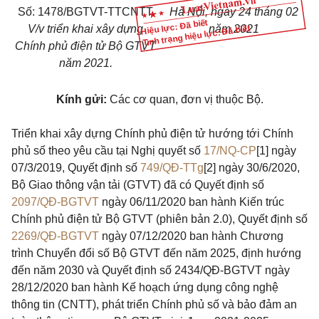
Số: 1478/BGTVT-TTCNTT
Hà Nội, ngày 24 tháng 02
Hiệu lực: Đã biết
V/v triển khai xây dựng
năm 2021
Tình trạng hiệu lực: Đã biết
Chính phủ điện tử Bộ GTVT
năm 2021.
Kính gửi:
Các cơ quan, đơn vị thuộc Bộ.
Triển khai xây dựng Chính phủ điện tử hướng tới Chính
phủ số theo yêu cầu tại Nghị quyết số
17/NQ-CP
[1]
ngày
07/3/2019, Quyết định số
749/QĐ-TTg
[2]
ngày 30/6/2020,
Bộ Giao thông vận tải (GTVT) đã có Quyết định số
2097/QĐ-BGTVT
ngày 06/11/2020 ban hành Kiến trúc
Chính phủ điện tử Bộ GTVT (phiên bản 2.0), Quyết định số
2269/QĐ-BGTVT
ngày 07/12/2020 ban hành Chương
trình Chuyển đổi số Bộ GTVT đến năm 2025, định hướng
đến năm 2030 và Quyết định số 2434/QĐ-BGTVT ngày
28/12/2020 ban hành Kế hoạch ứng dụng công nghệ
thông tin (CNTT), phát triển Chính phủ số và bảo đảm an