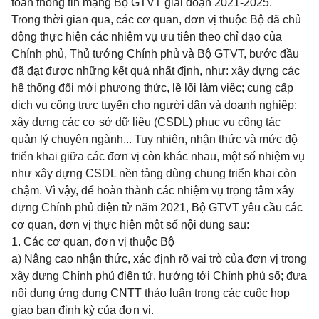
toàn thông tin mạng Bộ GTVT giai đoạn 2021-2025.
Trong thời gian qua, các cơ quan, đơn vị thuộc Bộ đã chủ
động thực hiện các nhiệm vụ ưu tiên theo chỉ đạo của
Chính phủ, Thủ tướng Chính phủ và Bộ GTVT, bước đầu
đã đạt được những kết quả nhất định, như: xây dựng các
hệ thống đổi mới phương thức, lề lối làm việc; cung cấp
dịch vụ công trực tuyến cho người dân và doanh nghiệp;
xây dựng các cơ sở dữ liệu (CSDL) phục vụ công tác
quản lý chuyên ngành... Tuy nhiên, nhận thức và mức độ
triển khai giữa các đơn vị còn khác nhau, một số nhiệm vụ
như xây dựng CSDL nền tảng dùng chung triển khai còn
chậm. Vì vậy, để hoàn thành các nhiệm vụ trọng tâm xây
dựng Chính phủ điện tử năm 2021, Bộ GTVT yêu cầu các
cơ quan, đơn vị thực hiện một số nội dung sau:
1. Các cơ quan, đơn vị thuộc Bộ
a) Nâng cao nhận thức, xác định rõ vai trò của đơn vị trong
xây dựng Chính phủ điện tử, hướng tới Chính phủ số; đưa
nội dung ứng dụng CNTT thảo luận trong các cuộc họp
giao ban định kỳ của đơn vị.