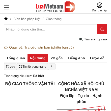
Đăng nhập
Văn bản pháp luật
Giao thông
Tìm nâng cao
👉
Quay về: Tra cứu văn bản (phiên bản cũ)
Tổng quan
Nội dung
VB gốc
Tiếng Anh
Lược đồ
Lưu
Tìm từ trong trang
Tình trạng hiệu lực:
Đã biết
BỘ GIAO THÔNG VẬN TẢI
CỘNG HÒA XÃ HỘI CHỦ
________
NGHĨA VIỆT NAM
Độc lập - Tự do - Hạnh
phúc
______________________