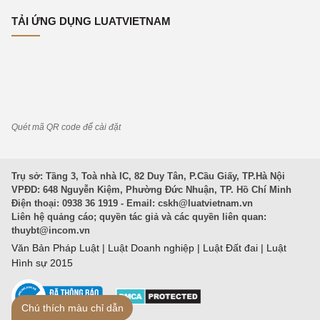
TẢI ỨNG DỤNG LUATVIETNAM
Quét mã QR code để cài đặt
Trụ sở: Tầng 3, Toà nhà IC, 82 Duy Tân, P.Cầu Giấy, TP.Hà Nội
VPĐD: 648 Nguyễn Kiệm, Phường Đức Nhuận, TP. Hồ Chí Minh
Điện thoại: 0938 36 1919 - Email:
cskh@luatvietnam.vn
Liên hệ quảng cáo; quyền tác giả và các quyền liên quan:
thuybt@incom.vn
Văn Bản Pháp Luật
|
Luật Doanh nghiệp
|
Luật Đất đai
|
Luật
Hình sự 2015
Chú thích màu chỉ dẫn