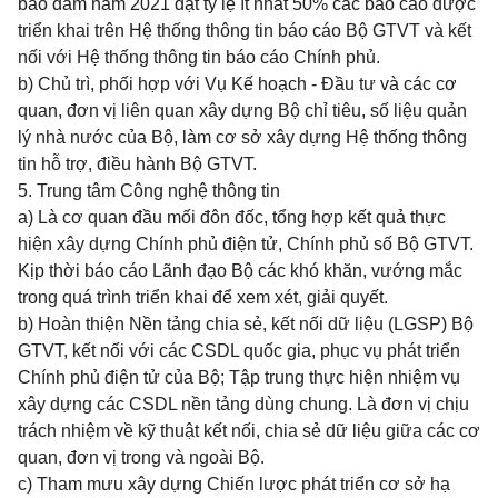
bảo đảm năm 2021 đạt tỷ lệ ít nhất 50% các báo cáo được
triển khai trên Hệ thống thông tin báo cáo Bộ GTVT và kết
nối với Hệ thống thông tin báo cáo Chính phủ.
b) Chủ trì, phối hợp với Vụ Kế hoạch - Đầu tư và các cơ
quan, đơn vị liên quan xây dựng Bộ chỉ tiêu, số liệu quản
lý nhà nước của Bộ, làm cơ sở xây dựng Hệ thống thông
tin hỗ trợ, điều hành Bộ GTVT.
5. Trung tâm Công nghệ thông tin
a) Là cơ quan đầu mối đôn đốc, tổng hợp kết quả thực
hiện xây dựng Chính phủ điện tử, Chính phủ số Bộ GTVT.
Kịp thời báo cáo Lãnh đạo Bộ các khó khăn, vướng mắc
trong quá trình triển khai để xem xét, giải quyết.
b) Hoàn thiện Nền tảng chia sẻ, kết nối dữ liệu (LGSP) Bộ
GTVT, kết nối với các CSDL quốc gia, phục vụ phát triển
Chính phủ điện tử của Bộ; Tập trung thực hiện nhiệm vụ
xây dựng các CSDL nền tảng dùng chung. Là đơn vị chịu
trách nhiệm về kỹ thuật kết nối, chia sẻ dữ liệu giữa các cơ
quan, đơn vị trong và ngoài Bộ.
c) Tham mưu xây dựng Chiến lược phát triển cơ sở hạ