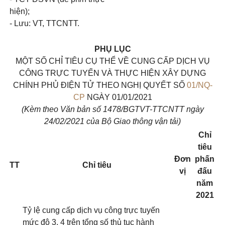
hiện);
- Lưu: VT, TTCNTT.
PHỤ LỤC
MỘT SỐ CHỈ TIÊU CỤ THỂ VỀ CUNG CẤP DỊCH VỤ
CÔNG TRỰC TUYẾN VÀ THỰC HIỆN XÂY DỰNG
CHÍNH PHỦ ĐIỆN TỬ THEO NGHỊ QUYẾT SỐ
01/NQ-
CP
NGÀY 01/01/2021
(Kèm theo Văn bản số 1478/BGTVT-TTCNTT ngày
24/02/2021 của Bộ Giao thông vận tải)
Chỉ
tiêu
Đơn
phấn
TT
Chỉ tiêu
vị
đấu
năm
2021
Tỷ lệ cung cấp dịch vụ công trực tuyến
mức độ 3, 4 trên tổng số thủ tục hành