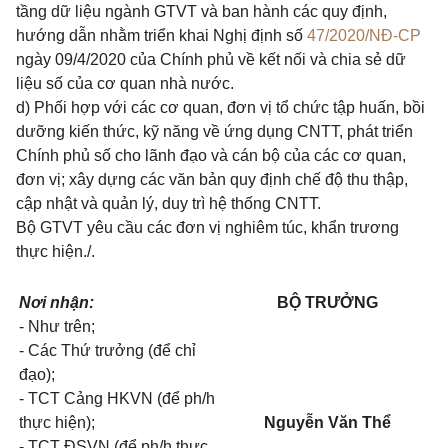
tầng dữ liệu ngành GTVT và ban hành các quy định,
hướng dẫn nhằm triển khai Nghị định số
47/2020/NĐ-CP
ngày 09/4/2020 của Chính phủ về kết nối và chia sẻ dữ
liệu số của cơ quan nhà nước.
d) Phối hợp với các cơ quan, đơn vị tổ chức tập huấn, bồi
dưỡng kiến thức, kỹ năng về ứng dụng CNTT, phát triển
Chính phủ số cho lãnh đạo và cán bộ của các cơ quan,
đơn vị; xây dựng các văn bản quy định chế độ thu thập,
cập nhật và quản lý, duy trì hệ thống CNTT.
Bộ GTVT yêu cầu các đơn vị nghiêm túc, khẩn trương
thực hiện./.
Nơi nhận:
BỘ TRƯỞNG
- Như trên;
- Các Thứ trưởng (để chỉ
đạo);
- TCT Cảng HKVN (để ph/h
thực hiện);
Nguyễn Văn Thể
- TCT ĐSVN (để ph/h thực