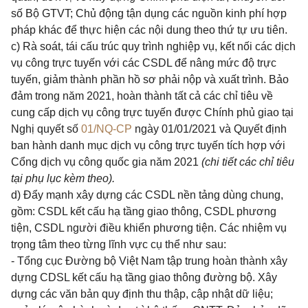
số Bộ GTVT; Chủ động tận dụng các nguồn kinh phí hợp
pháp khác để thực hiện các nội dung theo thứ tự ưu tiên.
c) Rà soát, tái cấu trúc quy trình nghiệp vụ, kết nối các dịch
vụ công trực tuyến với các CSDL để nâng mức độ trực
tuyến, giảm thành phần hồ sơ phải nộp và xuất trình. Bảo
đảm trong năm 2021, hoàn thành tất cả các chỉ tiêu về
cung cấp dịch vụ công trực tuyến được Chính phủ giao tại
Nghị quyết số
01/NQ-CP
ngày 01/01/2021 và Quyết định
ban hành danh mục dịch vụ công trực tuyến tích hợp với
Cổng dịch vụ công quốc gia năm 2021
(chi tiết các chỉ tiêu
tại phụ lục kèm theo).
d) Đẩy mạnh xây dựng các CSDL nền tảng dùng chung,
gồm: CSDL kết cấu hạ tầng giao thông, CSDL phương
tiện, CSDL người điều khiển phương tiện. Các nhiệm vụ
trọng tâm theo từng lĩnh vực cụ thể như sau:
- Tổng cục Đường bộ Việt Nam tập trung hoàn thành xây
dựng CDSL kết cấu hạ tầng giao thông đường bộ. Xây
dựng các văn bản quy định thu thập, cập nhật dữ liệu;