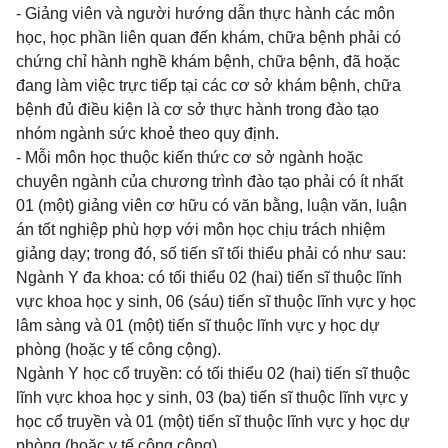
- Giảng viên và người hướng dẫn thực hành các môn
học, học phần liên quan đến khám, chữa bệnh phải có
chứng chỉ hành nghề khám bệnh, chữa bệnh, đã hoặc
đang làm việc trực tiếp tại các cơ sở khám bệnh, chữa
bệnh đủ điều kiện là cơ sở thực hành trong đào tạo
nhóm ngành sức khoẻ theo quy định.
- Mỗi môn học thuộc kiến thức cơ sở ngành hoặc
chuyên ngành của chương trình đào tạo phải có ít nhất
01 (một) giảng viên cơ hữu có văn bằng, luận văn, luận
án tốt nghiệp phù hợp với môn học chịu trách nhiệm
giảng dạy; trong đó, số tiến sĩ tối thiểu phải có như sau:
Ngành Y đa khoa: có tối thiểu 02 (hai) tiến sĩ thuộc lĩnh
vực khoa học y sinh, 06 (sáu) tiến sĩ thuộc lĩnh vực y học
lâm sàng và 01 (một) tiến sĩ thuộc lĩnh vực y học dự
phòng (hoặc y tế công cộng).
Ngành Y học cổ truyền: có tối thiểu 02 (hai) tiến sĩ thuộc
lĩnh vực khoa học y sinh, 03 (ba) tiến sĩ thuộc lĩnh vực y
học cổ truyền và 01 (một) tiến sĩ thuộc lĩnh vực y học dự
phòng (hoặc y tế công cộng).