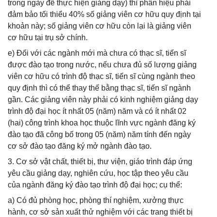
trong ngày để thực hiện giảng dạy) thì phân hiệu phải
đảm bảo tối thiểu 40% số giảng viên cơ hữu quy định tại
khoản này; số giảng viên cơ hữu còn lại là giảng viên
cơ hữu tại trụ sở chính.
e) Đối với các ngành mới mà chưa có thạc sĩ, tiến sĩ
được đào tạo trong nước, nếu chưa đủ số lượng giảng
viên cơ hữu có trình độ thạc sĩ, tiến sĩ cùng ngành theo
quy định thì có thể thay thế bằng thạc sĩ, tiến sĩ ngành
gần. Các giảng viên này phải có kinh nghiệm giảng dạy
trình độ đại học ít nhất 05 (năm) năm và có ít nhất 02
(hai) công trình khoa học thuộc lĩnh vực ngành đăng ký
đào tạo đã công bố trong 05 (năm) năm tính đến ngày
cơ sở đào tạo đăng ký mở ngành đào tạo.
3. Cơ sở vật chất, thiết bị, thư viện, giáo trình đáp ứng
yêu cầu giảng dạy, nghiên cứu, học tập theo yêu cầu
của ngành đăng ký đào tạo trình độ đại học; cụ thể:
a) Có đủ phòng học, phòng thí nghiệm, xưởng thực
hành, cơ sở sản xuất thử nghiệm với các trang thiết bị