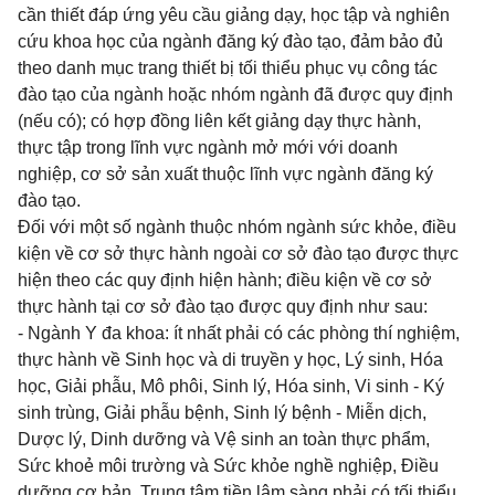
cần thiết đáp ứng yêu cầu giảng dạy, học tập và nghiên
cứu khoa học của ngành đăng ký đào tạo, đảm bảo đủ
theo danh mục trang thiết bị tối thiểu phục vụ công tác
đào tạo của ngành hoặc nhóm ngành đã được quy định
(nếu có); có hợp đồng liên kết giảng dạy thực hành,
thực tập trong lĩnh vực ngành mở mới với doanh
nghiệp, cơ sở sản xuất thuộc lĩnh vực ngành đăng ký
đào tạo.
Đối với một số ngành thuộc nhóm ngành sức khỏe, điều
kiện về cơ sở thực hành ngoài cơ sở đào tạo được thực
hiện theo các quy định hiện hành; điều kiện về cơ sở
thực hành tại cơ sở đào tạo được quy định như sau:
- Ngành Y đa khoa: ít nhất phải có các phòng thí nghiệm,
thực hành về Sinh học và di truyền y học, Lý sinh, Hóa
học, Giải phẫu, Mô phôi, Sinh lý, Hóa sinh, Vi sinh - Ký
sinh trùng, Giải phẫu bệnh, Sinh lý bệnh - Miễn dịch,
Dược lý, Dinh dưỡng và Vệ sinh an toàn thực phẩm,
Sức khoẻ môi trường và Sức khỏe nghề nghiệp, Điều
dưỡng cơ bản. Trung tâm tiền lâm sàng phải có tối thiểu