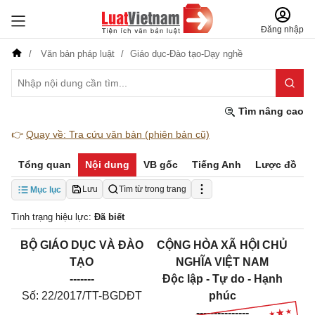
Đăng nhập
Văn bản pháp luật
Giáo dục-Đào tạo-Dạy nghề
Tìm nâng cao
👉
Quay về: Tra cứu văn bản (phiên bản cũ)
Tổng quan
Nội dung
VB gốc
Tiếng Anh
Lược đồ
Lưu
Tìm từ trong trang
Mục lục
Tình trạng hiệu lực:
Đã biết
BỘ GIÁO DỤC VÀ ĐÀO
CỘNG HÒA XÃ HỘI CHỦ
TẠO
NGHĨA VIỆT NAM
-------
Độc lập - Tự do - Hạnh
Số: 22/2017/TT-BGDĐT
phúc
---------------