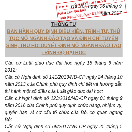
Hà Nội, ngày 06 tháng 9
Hiệu lực: Đã biết
Tình trạng hiệu lực: Đã biết
năm 2017
THÔNG TƯ
BAN HÀNH QUY ĐỊNH ĐIỀU KIỆN, TRÌNH TỰ, THỦ
TỤC MỞ NGÀNH ĐÀO TẠO VÀ ĐÌNH CHỈ TUYỂN
SINH, THU HỒI QUYẾT ĐỊNH MỞ NGÀNH ĐÀO TẠO
TRÌNH ĐỘ ĐẠI HỌC
Căn cứ Luật giáo dục đại học ngày 18 tháng 6 năm
2012;
Căn cứ Nghị định số 141/2013/NĐ-CP ngày 24 tháng 10
năm 2013 của Chính phủ quy định chi tiết và hướng dẫn
thi hành một số điều của Luật giáo dục đại học;
Căn cứ Nghị định số 123/2016/NĐ-CP ngày 01 tháng 9
năm 2016 của Chính phủ quy định chức năng, nhiệm vụ,
quyền hạn và cơ cấu tổ chức của Bộ, cơ quan ngang
Bộ;
Căn cứ Nghị định số 69/2017/NĐ-CP ngày 25 tháng 5