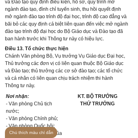
và Đào tạo quy định điều kiện, hồ sơ, quy trình mở
ngành đào tạo, đình chỉ tuyển sinh, thu hồi quyết định
mở ngành đào tạo trình độ đại học, trình độ cao đẳng và
bãi bỏ các quy định cá biệt liên quan đến việc mở ngành
đào tạo trình độ đại học do Bộ Giáo dục và Đào tạo đã
ban hành trước khi Thông tư này có hiệu lực.
Điều 13. Tổ chức thực hiện
Chánh Văn phòng Bộ, Vụ trưởng Vụ Giáo dục Đại học,
Thủ trưởng các đơn vị có liên quan thuộc Bộ Giáo dục
và Đào tạo; thủ trưởng các cơ sở đào tạo; các tổ chức
và cá nhân có liên quan chịu trách nhiệm thi hành
Thông tư này.
Nơi nhận:
KT. BỘ TRƯỞNG
- Văn phòng Chủ tịch
THỨ TRƯỞNG
nước;
- Văn phòng Chính phủ;
- Văn phòng Quốc hội;
Chú thích màu chỉ dẫn
- UBVHGDTNTN-NĐ của