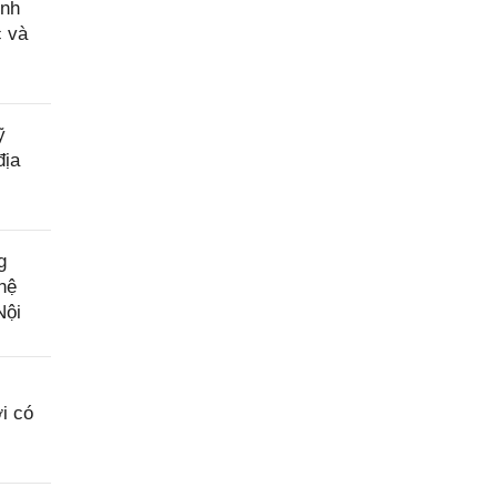
ính
c và
ỹ
địa
g
hệ
Nội
i có