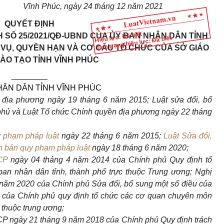
Vĩnh
Phúc
, ngày
24
tháng
12
năm 20
21
QUYẾT ĐỊNH
Hiệu lực: Đã biết
H SỐ 25/2021/QĐ-UBND CỦA ỦY BAN NHÂN DÂN TỈNH
Tình trạng hiệu lực: Đã biết
M VỤ, QUYỀN HẠN VÀ CƠ CẤU TỔ CHỨC CỦA SỞ GIÁO
ÀO TẠO TỈNH VĨNH PHÚC
________
HÂN DÂN TỈNH VĨNH PHÚC
địa phương ngày 19 tháng 6 năm 2015; Luật sửa đổi, bổ
phủ và
Luật
Tổ chức Chính quyền địa phương ngày 22 tháng
 phạm pháp luật
ngày 22 tháng 6 năm 2015;
Luật Sửa đổi,
n bản quy phạm pháp luật
ngày 18 tháng 6 năm 2020;
CP
ngày 04
tháng
4
năm
2014 của Chính phủ
Q
uy định tổ
ban nhân dân
tỉnh, thành phố trực thuộc Trung ương
;
Nghị
năm
2020 của Chính phủ
S
ửa đổi, bổ sung một số điều của
 của Chính phủ quy định tổ chức các cơ quan chuyên môn
c thuộc trung ương
;
P ngày 21
tháng
9
năm
2018 của Chính phủ
Q
uy định trách