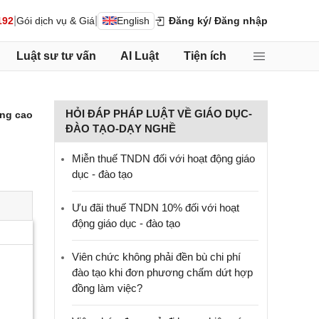
|
|
192
Gói dịch vụ & Giá
English
Đăng ký
/ Đăng nhập
Luật sư tư vấn
AI Luật
Tiện ích
HỎI ĐÁP PHÁP LUẬT VỀ GIÁO DỤC-
ng cao
ĐÀO TẠO-DẠY NGHỀ
Miễn thuế TNDN đối với hoạt động giáo
dục - đào tạo
Ưu đãi thuế TNDN 10% đối với hoạt
động giáo dục - đào tạo
Viên chức không phải đền bù chi phí
đào tạo khi đơn phương chấm dứt hợp
đồng làm việc?