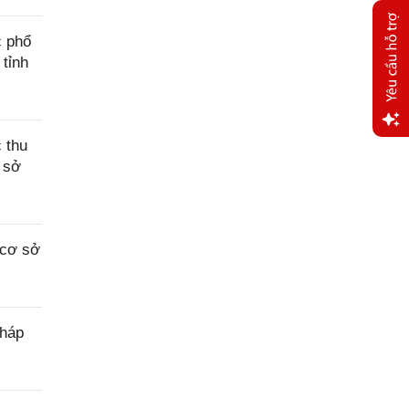
c phổ
 tỉnh
 thu
Yêu
 sở
cầu
hỗ trợ
 cơ sở
pháp