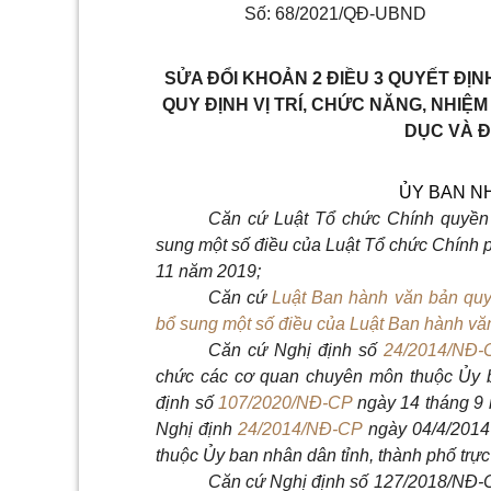
Số: 68/2021/QĐ-UBND
SỬA ĐỔI KHOẢN 2 ĐIỀU 3 QUYẾT ĐỊN
QUY ĐỊNH VỊ TRÍ, CHỨC NĂNG, NHIỆ
DỤC VÀ Đ
ỦY BAN N
Căn cứ Luật
Tổ chức Chính quyền 
sung một số điều của Luật Tổ chức Chính 
11 năm 2019;
Căn cứ
Luật Ban hành văn bản quy
bổ sung một số điều của Luật Ban hành vă
Căn cứ Nghị định số
24/2014/NĐ-
chức các cơ quan chuyên môn thuộc
Ủy 
định số
107/2020/NĐ-CP
ngày 14
tháng
9
Nghị định
24/2014/NĐ-CP
ngày 04/4/2014
thuộc Ủy ban nhân dân tỉnh, thành phố trự
Căn cứ
Nghị định số 127/
2018/NĐ-C