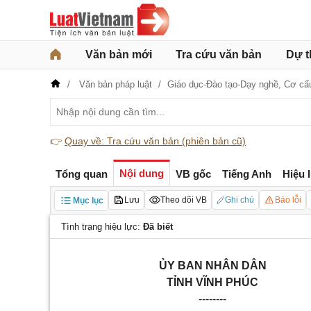
Văn bản mới
Tra cứu văn bản
Dự t
Văn bản pháp luật
Giáo dục-Đào tạo-Dạy nghề,
Cơ cấ
👉
Quay về: Tra cứu văn bản (phiên bản cũ)
Nội dung
Tổng quan
VB gốc
Tiếng Anh
Hiệu 
Lưu
Theo dõi VB
Ghi chú
Báo lỗi
Mục lục
Tình trạng hiệu lực:
Đã biết
ỦY BAN NHÂN DÂN
TỈNH VĨNH PHÚC
--------