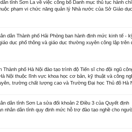
ân tỉnh Sơn La về việc công bố Danh mục thủ tục hành ch
thuộc phạm vi chức năng quản lý Nhà nước của Sở Giáo dụ
n dân Thành phố Hải Phòng ban hành định mức kinh tế - k
giáo dục phổ thông và giáo dục thường xuyên công lập trên 
hành phố Hà Nội đào tạo trình độ Tiến sĩ cho đội ngũ côn
à Nội thuộc lĩnh vực khoa học cơ bản, kỹ thuật và công ng
yên, trường chất lượng cao và Trường Đại học Thủ đô Hà 
n dân tỉnh Sơn La sửa đổi khoản 2 Điều 3 của Quyết định
 nhân dân tỉnh quy định mức hỗ trợ đào tạo nghề cho ngườ