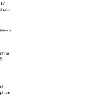
 bãi
6 của
 thêm
nh bị
ôi
ính
c phạm