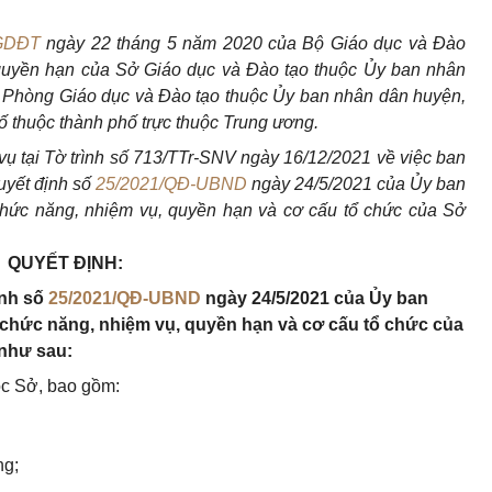
BGDĐT
ngày 22
tháng
5
năm
2020 của Bộ Giáo dục và Đào
 quyền hạn của Sở
Giáo dục và Đào tạo thuộc
Ủy ban nhân
g, Phòng
Giáo dục và Đào tạo
thuộc
Ủy ban nhân dân huyện,
hố thuộc thành phố trực thuộc Trung ương.
vụ tại Tờ trình số 713/TTr-SNV ngày 16/12/2021
về việc
ban
uyết định số
25/2021/QĐ-UBND
ngày 24/5/2021 của Ủy ban
, chức năng, nhiệm vụ, quyền hạn và cơ cấu tổ chức của Sở
QUYẾT ĐỊNH:
ịnh số
25/2021/QĐ-UBND
ngày 24/5/2021 của Ủy ban
, chức năng, nhiệm vụ, quyền hạn và cơ cấu tổ chức của
 như sau:
ộc Sở, bao gồm:
ng;