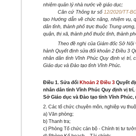
nhiệm quản lý nhà nước về giáo dục
;
Căn cứ
Thông tư số
12/2020/TT-
tạo
H
ướng dẫn về chức năng, nhiệm vụ,
dân
tỉnh, thành phố trực thuộc Trung ươn
quận, thị xã, thành phố thuộc tỉnh, thành p
Theo đề nghị của Giám đốc Sở Nội 
hành Quyết định s
ửa đổi khoản 2 Điều 3 Q
nhân dân tỉnh Vĩnh Phúc
Q
uy định vị trí
Giáo dục và Đào tạo tỉnh Vĩnh Phúc
.
Điều 1. Sửa đổi
Khoản 2 Điều 3
Quyết đ
nhân dân tỉnh Vĩnh Phúc Quy định vị trí
Sở Giáo dục và Đào tạo tỉnh Vĩnh Phúc,
2. Các tổ chức chuyên môn, nghiệp vụ thu
a) Văn phòng;
b) Thanh tra;
c) Phòng Tổ chức cán bộ - Chính trị tư tưở
d) Phòng Kế hoạch – Tài chính;