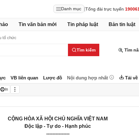
|
Danh mục
Tổng đài trực tuyến
19006
hảo
Tin văn bản mới
Tin pháp luật
Bản tin luật
u tổ chức
Tìm kiếm
Tìm nâ
lực
VB liên quan
Lược đồ
Nội dung hợp nhất
Tải về
In
CỘNG HÒA XÃ HỘI CHỦ NGHĨA VIỆT NAM
Độc lập - Tự do - Hạnh phúc
---------------