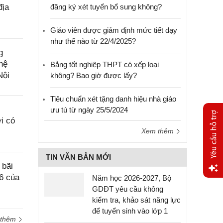
địa
đăng ký xét tuyển bổ sung không?
Giáo viên được giảm định mức tiết dạy
như thế nào từ 22/4/2025?
g
hệ
Bằng tốt nghiệp THPT có xếp loại
Nội
không? Bao giờ được lấy?
Tiêu chuẩn xét tặng danh hiệu nhà giáo
ưu tú từ ngày 25/5/2024
i có
Xem thêm
TIN VĂN BẢN MỚI
 bãi
6 của
Năm học 2026-2027, Bộ
Yêu
GDĐT yêu cầu không
cầu
kiểm tra, khảo sát năng lực
hỗ trợ
để tuyển sinh vào lớp 1
 thêm