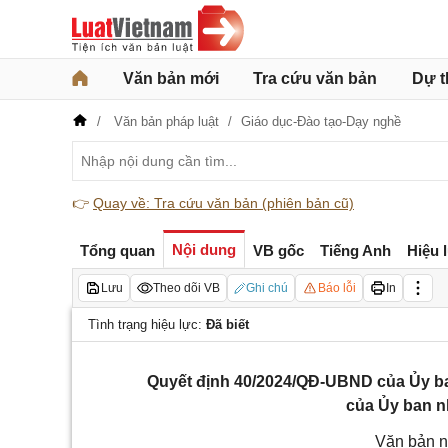
Văn bản mới
Tra cứu văn bản
Dự t
Văn bản pháp luật
Giáo dục-Đào tạo-Dạy nghề
👉
Quay về: Tra cứu văn bản (phiên bản cũ)
Nội dung
Tổng quan
VB gốc
Tiếng Anh
Hiệu 
Lưu
Theo dõi VB
Ghi chú
Báo lỗi
In
Tình trạng hiệu lực:
Đã biết
Quyết định 40/2024/QĐ-UBND của Ủy ba
của Ủy ban n
Văn bản n