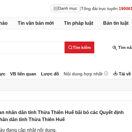
|
Danh mục
Tổng đài trực tuyến
19006
hảo
Tin văn bản mới
Tin pháp luật
Bản tin luật
Tìm kiếm
Tìm nâ
lực
VB liên quan
Lược đồ
Nội dung hợp nhất
Tải về
n nhân dân tỉnh Thừa Thiên Huế bãi bỏ các Quyết định
hân dân tỉnh Thừa Thiên Huế
ày đang cập nhật nội dung.