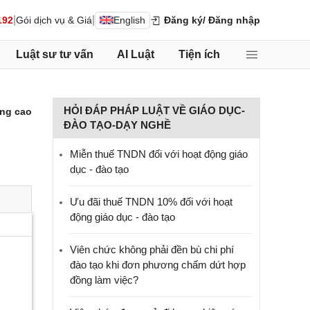
|
|
192
Gói dịch vụ & Giá
English
Đăng ký
/ Đăng nhập
Luật sư tư vấn
AI Luật
Tiện ích
HỎI ĐÁP PHÁP LUẬT VỀ GIÁO DỤC-
ng cao
ĐÀO TẠO-DẠY NGHỀ
Miễn thuế TNDN đối với hoạt động giáo
dục - đào tạo
Ưu đãi thuế TNDN 10% đối với hoạt
động giáo dục - đào tạo
Viên chức không phải đền bù chi phí
đào tạo khi đơn phương chấm dứt hợp
đồng làm việc?