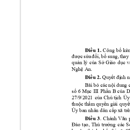
Đi
ề
u
1
. 
C
ô
n
g
b
ố
k
è
đ
ược
s
ửa
đ
ổi
, 
b
ổ
s
un
g
th
ay
, 
q
uả
n
l
ý 
c
ủ
a 
S
ở G
i
á
o
dụ
c
v
N
gh
ệ
A
n
.
Đi
ề
u
2
.
Q
u
y
ết đ
ị
nh 
n
B
ãi
b
ỏ
c
ác
nội
 d
u
n
g
s
ố 
M
ụ
c
P
h
ần
c
ủa
6
I
I
I
B
2
7/
9
/2
02
1
c
ủ
a Chủ
 tị
c
h
Ủy
t
hu
ộ
c
t
h
ẩm
 q
u
y
ền
g
i
ả
i
q
uy
ế
Ủ
y
c
ấp 
x
ã
t
r
ê
ba
n n
hâ
n
d
ân 
Đi
ề
u
3
. 
C
há
n
h
Vă
n
Đà
o
 tạ
o
, 
Th
ủ
t
rư
ởn
g 
c
á
c
 S