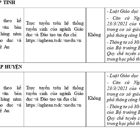
Ỉ
P
T
N
H 
L
uậ
t
Giá
o
 d
ụ
c
- 
C
ă
n
c
ứ
N
g
- 
th
e
o
ế
k
T
rực 
tu
yến 
t
rê
n 
h
ệ
thống 
2
3
/
3
/
20
2
1
của
 
v
ăn
b
ả
n
t
uy
ể
n
s
in
h 
của
t
r
o
n
g
cơ 
s
ở 
g
i
á
n
gà
nh
Giáo
h
àn
g 
n
ă
m
d
ục 
v
à
Đà
o 
tạ
o
tạ
i
 đị
a
c
hỉ:
p
h
ổ
th
ô
n
g
c
ôn
g
 
K
hông
á
o 
d
ục
v
à
h
tt
p
s
:
//
n
gh
ea
n
.ts
d
c
.
v
n
e
du.
vn
Thôn
g
tư 
s
ố 
30
- 
h
ệ
A
n
c
ủ
a
Bộ 
tr
ưởng
Q
u
y
c
h
ế
tu
y
ể
n
s
t
r
u
n
g
h
ọ
c 
p
h
ổ
 th
Ấ
Ệ
P
 HUY
N 
L
uậ
t
Giá
o
 d
ụ
c
- 
C
ă
n
c
ứ
N
g
- 
th
e
o
k
ế
T
rực 
tu
yến 
t
rê
n 
h
ệ
thống 
2
3
/
3
/
20
2
1
của
 
v
ă
n 
b
ả
n
t
uy
ể
n
s
in
h 
của
n
g
à
n
h 
t
r
o
n
g
cơ 
s
ở 
g
i
á
Giá
o
K
hông
hà
ng
năm
d
ục 
v
à
Đà
o 
tạ
o
tạ
i
đị
a c
h
ỉ
:
p
h
ổ
th
ô
n
g
c
ôn
g
 
á
o 
d
ục
v
à
h
tt
p
s
:
//
n
gh
ea
n
.ts
d
c
.
v
n
e
du.
vn
Thôn
g
tư 
s
ố 
30
- 
h
ệ
A
n
c
ủ
a
Bộ 
tr
ưởng
Q
u
y
c
h
ế
tu
y
ể
n
s
t
r
u
n
g
h
ọ
c 
p
h
ổ
 th