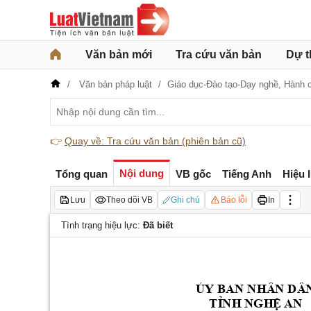
Văn bản mới
Tra cứu văn bản
Dự t
Văn bản pháp luật
Giáo dục-Đào tạo-Dạy nghề,
Hành 
👉
Quay về: Tra cứu văn bản (phiên bản cũ)
Nội dung
Tổng quan
VB gốc
Tiếng Anh
Hiệu 
Lưu
Theo dõi VB
Ghi chú
Báo lỗi
In
Tình trạng hiệu lực:
Đã biết
Ủ
Y
BA
N N
H
Â
N
 D
Â
T
Ỉ
N
H
 NG
H
Ệ
A
N