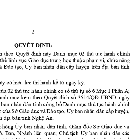
2
QU
YẾT ĐỊ
N
H
:
m
th
e
o
Q
u
y
ế
t 
đị
n
h
n
à
y
D
an
h
m
ụ
c
t
hủ
tục 
h
àn
h
c
h
í
nh
0
2 
th
ế
l
ĩnh
v
ực
G
i
áo dục 
t
ru
n
g
h
ọ
c
t
hu
ộ
c
ph
ạm
vi
,
c
h
ức
n
ă
ng 
à
Đ
à
o
 tạo
, Ủ
y
b
an
n
h
ân
d
ân
 c
ấp 
h
u
y
ện
tr
ên
đ
ị
a 
b
à
n 
t
ỉ
n
h 
à
y
c
ó
h
i
ệu
l
ự
c
th
i
h
àn
h
k
ể
từ
n
gà
y
ký
.
c
ủa
th
ủ
 tụ
c
hà
n
h
c
h
í
n
h
 c
ó
s
ố
t
h
ứ 
t
ự s
ố
6
 Mụ
c
 I P
hầ
n
A
;
0
2 
D
a
n
h 
m
ụ
c
kè
m
th
e
o
Q
uy
ế
t 
đị
n
h
s
ố
/QĐ
3
51
4
-U
B
N
D
  n
gà
y
b
a
n n
h
ân
d
â
n
tỉ
nh
 c
ô
n
g b
ố
D
a
n
h
m
ục thủ
 tụ
c
 hà
n
h 
c
h
í
n
h
t
c
ủa
Sở 
Gi
áo 
d
ục 
v
à
Đ
ào
tạ
o
Ủ
y
c
ấp 
h
u
yệ
n
,
, 
ba
n 
n
h
â
n
d
ân 
n
 đ
ị
a 
b
àn
tỉ
n
h
N
gh
ệ
A
n
.
p
h
ò
n
g 
Ủy
b
a
n
n
h
â
n 
d
â
n
tỉnh
,
G
i
á
m
đ
ố
c
S
ở 
G
i
áo 
dụ
c
v
à
ở, 
B
a
n, 
N
g
à
n
h 
l
i
ê
n
  q
u
an
; 
C
hủ
tị
ch 
Ủ
y
b
a
n
n
h
â
n
d
â
n
cá
c