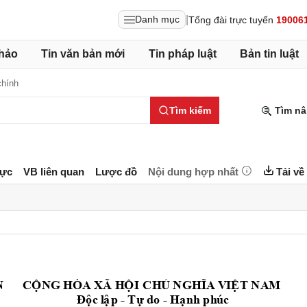
|
Danh mục
Tổng đài trực tuyến
19006
hảo
Tin văn bản mới
Tin pháp luật
Bản tin luật
chính
Tìm kiếm
Tìm nâ
lực
VB liên quan
Lược đồ
Nội dung hợp nhất
Tải về
CỘN
G 
H
ÒA
 X
Ã
H
ỘI
 C
H
Ủ N
GH
ĨA
V
IỆT
N
A
M
N
Độ
c
l
ậ
p
T
ự
 d
o
H
ạ
n
h
 ph
ú
c
-
-