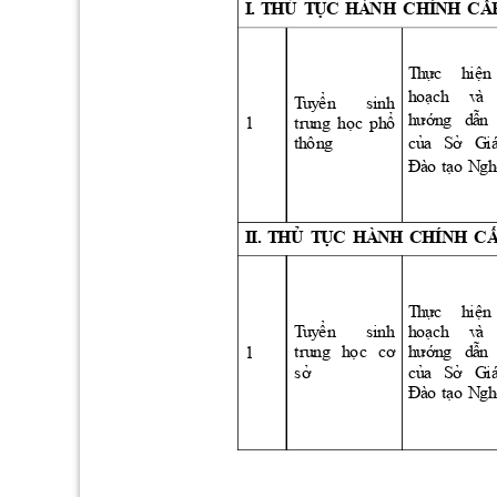
Ủ
Ụ
Ấ
I
. 
T
H
T
C
HÀ
NH
CHÍ
N
H
C
T
h
ự
c
h
i
ệ
n
h
o
ạch 
v
à 
T
u
y
ể
n 
si
n
h
h
ướn
g 
d
ẫ
n 
t
r
u
ng
h
ọ
c
ph
ổ
1
c
ủ
a 
S
ở 
G
i
th
ô
ng
Đ
ào 
t
ạo
N
g
Ủ
Ụ
I
I
. 
T
H
T
C 
HÀ
NH
C
HÍN
H 
C
T
h
ự
c
h
i
ệ
n
T
u
y
ể
n 
h
o
ạch 
v
à
si
nh 
t
r
u
ng
h
ọ
c
c
ơ 
h
ướn
g 
d
ẫ
n 
1
s
ở
c
ủ
a 
S
ở 
G
i
Đ
ào 
t
ạo
N
g