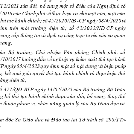
/1
2
/
2
0
2
1
sử
a
đ
ổi
,
b
ổ
s
u
n
g
 mộ
t 
s
ố
đ
iề
u
 c
ủ
a
Ng
h
ị
đ
ịnh
số 
/2
01
8 
của
Chính
p
h
ủ
về
t
h
ực
hiệ
n
c
ơ c
h
ế 
mộ
t cử
a
,
m
ột
cử
a
th
ủ 
tục 
h
à
n
h
c
h
ín
h; 
s
ố
4
5
/2
02
0
/N
Đ
C
P
ng
à
y 
0
8
/4/2
020
v
ề 
-
ín
h 
tr
ên 
m
ô
i
tr
ườ
n
g
đ
i
ện 
tử
;
  số
4
2/2
0
2
2
/NĐ
-CP n
g
ày
c
u
n
g
c
ấ
p
th
ô
n
g
tin 
v
à
d
ị
c
h
vụ 
cô
ng
t
rực
 tuyế
n
của
cơ
 qu
a
n
m
ạ
n
g
;
ủa  B
ộ
t
rưởng
,
Ch
ủ
nh
i
ệm 
V
ă
n
p
hò
n
g
C
h
í
n
h
ph
ủ
:
số
1
/10
/2
01
7
h
ướng
d
ẫ
n
v
ề
 n
g
h
iệ
p
vụ k
i
ểm
so
á
t
t
h
ủ
tụ
c
 hà
n
h
C
P
n
g
à
y
0
5
/4/2
0
2
3
q
u
y 
đ
ị
n
h
mộ
t s
ố
n
ộ
i du
n
g
v
à
b
iện ph
á
p
ơ, 
k
ế
t 
q
uả
 giải 
q
u
yế
t t
h
ủ
tục
hà
n
h
 c
h
í
n
h
và t
h
ực
hiện th
ủ
ờ
n
g 
đ
iệ
n
tử
;
ố
/QĐ
c
ủa
B
ộ
r
ư
ởng
 Bộ 
37
7
-B
T
P
n
g
ày
 13
/0
2
/2
0
2
5 
t
G
i
á
o 
ng
b
ố thủ 
t
ụ
c h
à
n
h
chính
đ
ược
sử
a
đ
ổi
,
 b
ổ sun
g,
th
a
y 
th
ế
c
 th
uộc
 p
h
ạ
m 
v
i
,
 ch
ứ
c
n
ă
n
g
q
u
ả
n 
l
ý c
ủ
a
B
ộ 
G
i
á
o
 d
ụ
c
v
à
m 
đ
ốc
S
ở 
Gi
á
o 
d
ục và Đ
à
o tạo 
tại 
T
ờ tr
ì
n
h
 số
29
8
/TTr
-
5
.