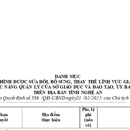
Ụ
D
A
NH 
M
C
ĐƯ
Ợ
ỬA
ĐỔ
Ổ
Ế
LĨ
NH 
V
Ự
C 
G
I
C
HÍ
NH
C
S
I
, 
B
SU
NG
,
T
HA
Y
T
H
C
NĂ
NG
QUẢ
Ủ
Ở
ỤC
V
À
ĐÀ
O 
T
Ạ
Ủ
N
  L
Ý
C
A
S
G
IÁ
O 
D
O,
Y
B
T
R
Ê
N  Đ
Ị
Ỉ
Ệ
A
B
À
N
T
N
H
NG
H
A
N 
o
 Q
u
yế
t
 đị
n
h
s
ố
/QĐ
c
ủa
C
hủ
t
ịch 
-UBND
n
g
à
y
/0
2/20
2
5
Phí
, 
l
ệ
h
ạn
Đ
ị
a
 đ
i
ểm
p
h
í
u
y
ế
t
t
h
ực 
hi
ệ
n
(
n
ế
u 
có
)