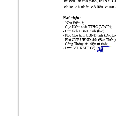
h
uy
ệ
n
, 
thà
n
h 
p
h
ố
,
thị
x
ã
;
C
c
hứ
c
,
c
á
 nh
â
n
c
ó 
l
i
ê
n
q
u
a
n 
N
ơ
i
nhận:
Nh
ư Đ
i
ề
u 3
;
-
Cụ
c
K
i
ể
m
so
á
t 
TTHC
- 
(VP
CP
); 
Ch
ủ
tị
c
h UBND
tỉ
n
h
(b/c);
- 
P
hó
Ch
ủ
tị
c
h
U
BND 
t
ỉ
nh
(Đ
/c 
L
- 
UBND
tỉ
n
h (Đ/c
Th
i
ề
n)
- P
hó
CVP
Cổ
n
g
 Thô
n
g
ti
n
đ
i
ệ
n
 tử tỉ
nh
;
- 
Lưu
:
V
T,
- 
KS
TT 
(V).