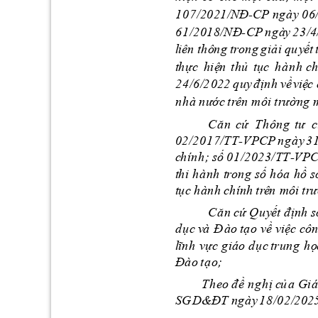
1
0
7
/20
2
1
/N
Đ
C
P
n
g
à
y 
0
6
-
6
1
/2
01
8
/NĐ
C
P
ng
à
y 
2
3
/4
-
l
i
ên t
h
ô
n
g
tr
ong
g
i
ả
i 
q
u
y
ết 
t
h
ực
h
iệ
n 
th
ủ
t
ụ
c 
h
à
n
h
 c
h
2
4
/6
/
2
0
2
2
q
uy
đ
ị
n
h
về
vi
ệ
c 
n
h
à
n
ư
ớ
c 
tr
ê
n
 m
ô
i
tr
ường
C
ă
n
cứ
T
h
ông
tư 
c
V
PCP
n
g
à
y
3
02
/2
01
7
/T
T-
c
hín
h
;
số
V
P
01
/2
02
3
/T
T-
t
h
i 
h
àn
h
 t
r
on
g
số
h
ó
a
hồ
s
t
ụ
c 
hà
n
h
chính
tr
ê
n
mô
i t
r
ư
C
ă
n
cứ
Q
u
y
ết định
s
d
ụ
c 
v
à
Đ
à
o
tạo 
về
việ
c
cô
l
ĩ
n
h
v
ự
c
g
iáo d
ụ
c 
trun
g 
h
ọ
Đà
o
tạ
o
;
T
h
eo
đ
ề
n
g
h
ị 
c
ủ
a 
Giá
&ĐT
n
g
ày
SG
D
18
/02
/
202