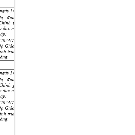
 n
g
ày
1
4
/
6
/2
0
19
;
h
ị 
đ
ịn
h
s
ố
2
4
/
2
0
2
1
/NĐ
-CP
 ngày 
 C
h
ín
h
  ph
ủ
q
u
y
đ
ịn
h
việ
c
q
u
ả
n
l
í 
o
d
ụ
c
m
ầ
m 
no
n
v
à
cơ 
s
ở 
g
iá
o 
d
ụ
c 
lậ
p
;
/2
0
2
4
/
TT
BG
D
ĐT
n
g
à
y
3
0
/1
2
/2
02
4
-
Bộ
Giá
o
d
ụ
c
v
à
Đà
o
t
ạ
o
b
a
n
 h
à
n
h
i
n
h 
t
r
u
n
g h
ọ
c
cơ 
s
ở 
v
à
tu
y
ể
n
 si
n
h
ô
n
g
.
 n
g
ày
1
4
/
6
/2
0
19
;
h
ị 
đ
ịn
h
s
ố
2
4
/
2
0
2
1
/NĐ
-CP
 ngày 
 C
h
ín
h
  ph
ủ
q
u
y
đ
ịn
h
việ
c
q
u
ả
n
l
í 
o
d
ụ
c
mầm 
no
n
và
cơ
sở 
g
iá
o
d
ụ
c
lậ
p
;
/2
0
2
4
/
TT
BG
D
ĐT
n
g
à
y
3
0
/1
2
/2
02
4
-
Bộ
Giá
o
d
ụ
c
v
à
Đà
o
t
ạ
o
b
a
n
 h
à
n
h
i
n
h 
t
r
u
n
g h
ọ
c
cơ 
s
ở 
v
à
tu
y
ể
n
 si
n
h
ô
n
g
.