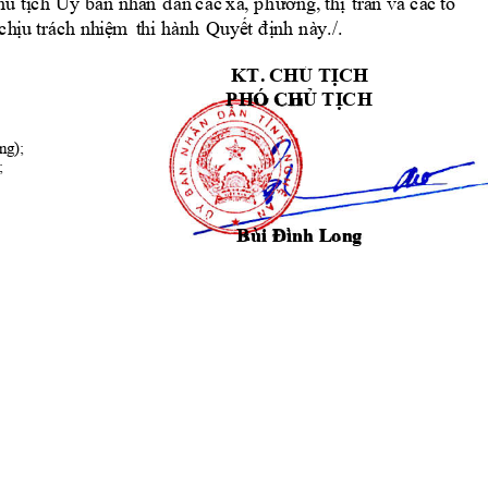
h
ủ tị
c
h
Ủ
y ban n
h
â
n
d
ân
c
ác
xã
,
 p
hư
ờn
g
, 
th
ị
tr
ấ
n v
à c
á
c
tổ 
c
h
ị
u
 t
rách n
h
i
ệ
m
t
h
i
h
àn
h
Qu
y
ế
t đ
ị
n
h
nà
y
.
/.
K
T
. 
CH
Ủ
TỊCH
P
H
Ó
CH
Ủ
TỊ
C
H
o
n
g
)
; 
;
B
ù
i
Đìn
h L
o
n
g