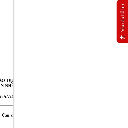
Yêu
cầu
hỗ trợ
Á
O 
DỤ
C 
T
RU
NG
HỌC
Ấ
Ệ
A
N
NH
Â
N 
DÂ
N 
C
P
HUY
N
UBN
D
tỉ
n
h
N
g
h
ệ
A
n)
C
ăn
c
ứ 
p
h
á
p 
l
ý