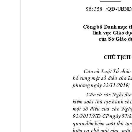
S
ố
:
  /QĐ
-U
B
N
D
Cô
ng 
bố
Da
n
h
mụ
c
t
lĩ
n
h v
ực 
Giá
o
dụ
c
ủ
a
S
ở
Giáo
d
CH
Ủ
TỊ
C
H
C
ă
n
c
ứ 
Lu
ậ
t
T
ổ
c
h
ứ
c 
b
ổ s
u
n
g
m
ộ
t 
s
ố 
đ
i
ều 
c
ủ
a
L
p
h
ươn
g
n
g
à
y
2
2
/11
/
2
0
1
9
;
C
ă
n
cứ
c
á
c
 N
g
h
ị 
địn
k
iể
m
so
á
t 
thủ
 tụ
c hà
n
h
c
h
mộ
t 
s
ố 
đ
iề
u
c
ủ
a
các 
Ngh
9
2
/2
01
7
/NĐ
-CP
ng
à
y 
0
7
/
8
q
u
a
n
đ
ến 
kiể
m 
s
o
á
t thủ
 tụ
c
h
iệ
n
c
ơ 
ch
ế
m
ộ
t 
cử
a
, 
m
ộ
t