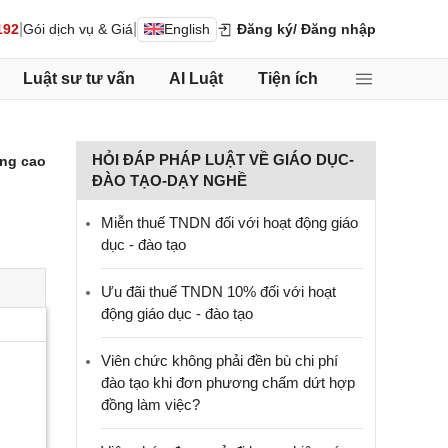
|
|
192
Gói dịch vụ & Giá
English
Đăng ký
/ Đăng nhập
Luật sư tư vấn
AI Luật
Tiện ích
HỎI ĐÁP PHÁP LUẬT VỀ GIÁO DỤC-
ng cao
ĐÀO TẠO-DẠY NGHỀ
Miễn thuế TNDN đối với hoạt động giáo
dục - đào tạo
Ưu đãi thuế TNDN 10% đối với hoạt
động giáo dục - đào tạo
Viên chức không phải đền bù chi phí
đào tạo khi đơn phương chấm dứt hợp
đồng làm việc?