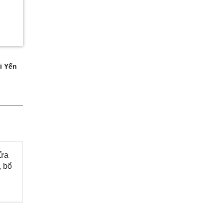
i Yến
sửa
, bổ