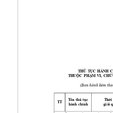
Ủ
Ụ
T
H
T
C
H
À
NH 
Ộ
Ạ
Ứ
T
H
U
C 
P
H
M
V
I,
CH
(
Ba
n
h
à
nh
k
èm 
th
e
T
ê
n
t
hủ
t
ục 
T
h
ời
T
T
g
i
ả
i
q
h
à
n
h
c
hí
nh 